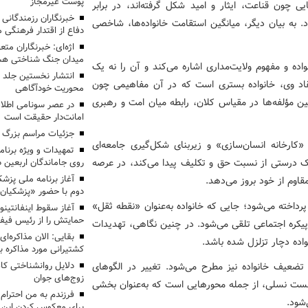
پوست غیرمجاز
یی چون قناعت، ایثار و امید شکل گرفته‌اند، در برابر
خبرنگاران رزمندگانی
 به بیان دیگر، میانگین استقامت خانواده‌ها، شاخصی
دفاع از اقتدار فرهنگی
اژه‌ای: خبرنگاران مت
میدان جنگ شناختی هس
ده و مفهوم ولایت‌مداری اشاره می‌کند و آن را نه یک
انتشار نخستین جلد ا
تقاد وی، خانواده بستری است که در آن مفاهیمی چون
محوریت خودآگاهی
ن مؤلفه‌ها در مقیاس کلان، رابطه میان امت و رهبری
در عصر سونامی اطلا
امانت‌دار حقیقت است
جزئیات مراسم بزرگ ج
کارخانه انسان‌سازی» و زیربنای شکل‌گیری جامعه‌ای
تمهیدات و ویژه برنام
 درستی از نسبت حق و تکلیف پیدا می‌کند، در عرصه
روی جاماندگان اربعین د
قاوم از خود بروز می‌دهد.
دوم با حضور «پزشکیان
رداخته می‌شود؛ جایی که خانواده به‌عنوان «نقطه ثقل»
آغاز سقوط اینفانتینو
حمایتش را از رئیس فی
کره اجتماعی تلقی می‌شود. در چنین نگاهی، تهدیدات
بقایی: الان مذاکره‌ای
واده دچار تزلزل شده باشد.
کشتیرانی مورد مذاکره 
عیف خانواده نیز مطرح می‌شود. تغییر در الگوهای
دلایل روانشناختی کا
زوج‌های جوان
ت نسلی، از جمله محورهایی است که به‌عنوان بخشی
شود.
برای معکوس کردن این ر