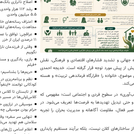
اصلاح ناترازی بانک‌
رشد ۱۱۲ هزار 
۵.۵ میلیون واحدی
اعتراف رسانه‌های 
مجاهدت رسانه‌های انق
عراقچی: توافق با ع
۱۱ درصدی ایران از خزر
وقتی از فرزندمان نار
نگوییم
بازی، یادگیری و مسئ
ده جهانی و تشدید فشارهای اقتصادی و فرهنگی، نقش
+فیلم
بیش از پیش مورد توجه قرار گرفته است. خدیجه احمدی
حریم‌ها را بشناسیم؛
 موضوع، خانواده را «قرارگاه فرماندهی تربیت» و هسته
نظم و برنامه‌ریزی در 
ی‌کند.
کودکانی توانمند +اینفوگ
«تاب‌آوری» در سطوح فردی و اجتماعی است؛ مفهومی که
کلاس‌اولی‌ها در مسیر دا
ل و حتی تبدیل تهدیدها به فرصت‌ها تعریف می‌شود. در
موسیقی در ترازوی حق
ر فعال، مقاومت آگاهانه و مدیریت بحران را تجربه
حرام بودن موسیقی چه 
تنهایی سر سفره؛ و
سلامتی هم تهدید می‌شو
ز ساختارهای کلان نیست، بلکه برآیند مستقیم پایداری
اعلام اسامی ژل‌های