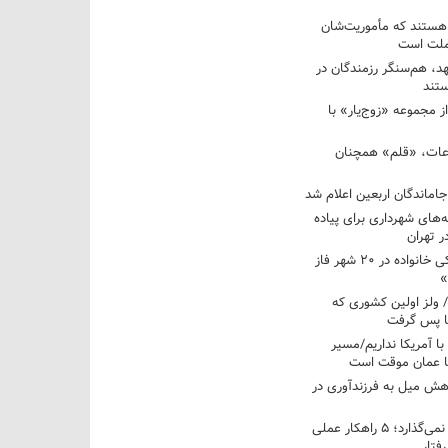
 هستند که مأموریت‌شان
 ملت است
عهد، هم‌سنگر رزمندگان در
تند
ز مجموعه «زوج‌یار» با
عات، «قلم» همچنان
اماندگان اربعین اعلام شد
ه‌های شهرداری برای پیاده
ر تهران
آغاز برنامه ملی پزشکی خانواده در ۲۰ شهر فاز
»
/ ولز اولین کشوری که
فا پس گرفت
 با آمریکا نداریم/مسیر
با عمان موقت است
هش میل به فرزندآوری در
فرزندم به من احترام نمی‌گذارد؛ ۵ راهکار عملی
فتار