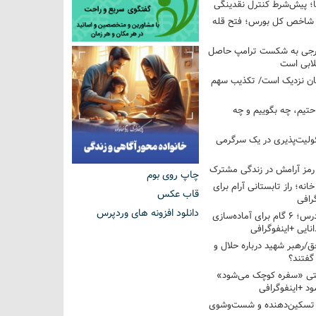
ها؛ پیش‌شرط کنترل نقدینگی
واحدی شاخص کل بورس؛ فتح قله
خارجی به شکست ترامپ حاصل
لابی است
مان نزدیک است/ تکذیب سهم
احتیم، چه بگوییم و چه
ولیت‌پذیری در یک سرگرمی
 رمز آرامش در زندگی مشترک
چاپ روی بوم
خانه؛ راز تابستانی آرام برای
قاب عکس
رافی
دانلود افزونه های وردپرس
از تابستان تا کلاس درس؛ ۶ گام برای آماده‌سازی
نایی +اینفوگرافی
/رهبر شهید درباره حلال و
گفتند؟
قتی «سفره کوچک می‌شود»
د +اینفوگرافی
 تسکین‌دهنده و شست‌وشوی