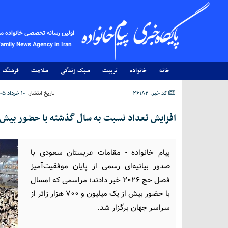
اولین رسانه تخصصی خانواده م
Family News Agency in Iran
خانه
خانواده
تربیت
سبک زندگی
سلامت
فرهنگ
کد خبر: 26182
تاریخ انتشار:
۱۰ خرداد ۱۴۰۵ - ۰۸:۴۶
افزایش تعداد نسبت به سال گذشته با حضور بیش از ۱.۷ میلیون زائر در مناسک حج ا
پیام خانواده - مقامات عربستان سعودی با
صدور بیانیه‌ای رسمی از پایان موفقیت‌آمیز
فصل حج ۲۰۲۶ خبر دادند؛ مراسمی که امسال
با حضور بیش از یک میلیون و ۷۰۰ هزار زائر از
سراسر جهان برگزار شد.