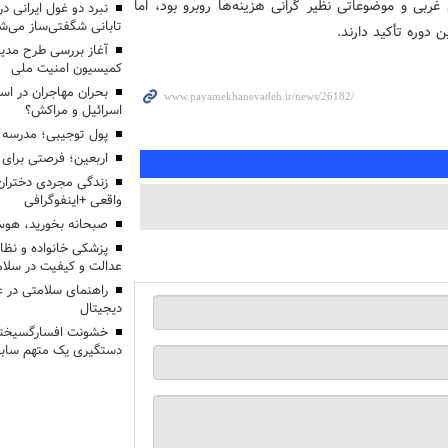
ی و موضوعاتی نظیر گرانی هزینه‌ها روبرو بود، اما
تابانی شگفتی‌ساز می‌ش
 دوره تأکید دارند.
آغاز بررسی طرح مدیر
کمیسیون امنیت ملی
بحران مهاجران در اس
اسرائیل و مراکش؟
پول توجیبی؛ مدرسه 
اربعین؛ فرصتی برای 
زندگی مجردی دختران
واقعی +اینفوگرافی
صبحانه بخورید، هوس
پزشکی خانواده و نظا
عدالت و کیفیت در سلام
راهنمای سلامتی در 
دیجیتال
خشونت افسارگسیخته
دستگیری یک متهم سابقه