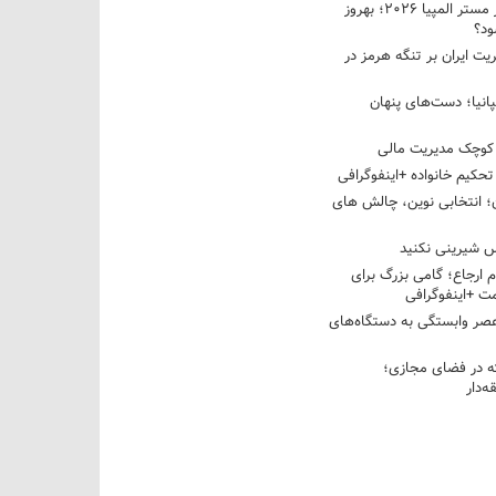
نبرد دو غول ایرانی در مستر المپیا ۲۰۲۶؛ بهروز
ود؟
یت ایران بر تنگه هرمز در
پانیا؛ دست‌های پنهان
کوچک مدیریت مالی
تحکیم خانواده +اینفوگرافی
؛ انتخابی نوین، چالش های
 شیرینی نکنید
م ارجاع؛ گامی بزرگ برای
ت +اینفوگرافی
عصر وابستگی به دستگاه‌های
 در فضای مجازی؛
‌دار