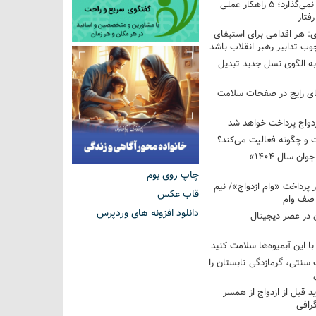
فرزندم به من احترام نمی‌گذارد؛ ۵ راهکار عملی
فتار
 هر اقدامی برای استیفای
ب تدابیر رهبر انقلاب باشد
به الگوی نسل جدید تبدیل
های رایج در صفحات سلامت
 و چگونه فعالیت می‌کند؟
رویداد ملی «انتخاب جوان سال ۱۴۰۴»
چاپ روی بوم
کوردار پرداخت «وام ازدواج»/ نیم
قاب عکس
 صف وام
دانلود افزونه های وردپرس
 در عصر دیجیتال
با این آبمیوه‌ها سلامت کنید
سنتی، گرمازدگی تابستان را
ید قبل از ازدواج از همسر
گرافی