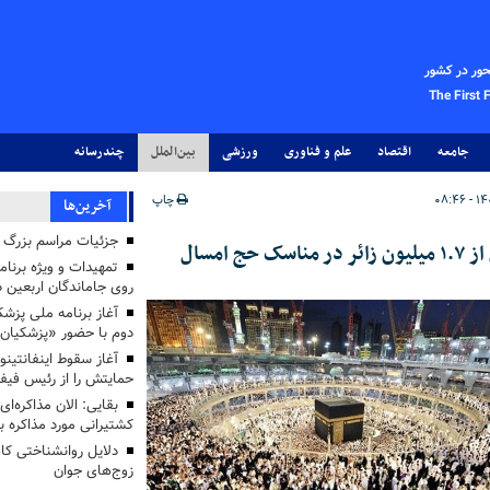
حور در کشور
The First 
جامعه
اقتصاد
علم و فناوری
ورزشی
بین‌الملل
چندرسانه
چاپ
آخرین‌ها
جزئیات مراسم بزرگ ج
مسال
تمهیدات و ویژه برنام
روی جاماندگان اربعین د
دوم با حضور «پزشکیان
آغاز سقوط اینفانتینو
حمایتش را از رئیس فی
بقایی: الان مذاکره‌ای
کشتیرانی مورد مذاکره 
دلایل روانشناختی کا
زوج‌های جوان