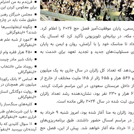
برای معکوس کردن این ر
مجلس خبرگان رهبری:
حقوق ملت باید در چارچو
چگونه اینفلوئنسرها 
به گزارش پیام خانواده ؛ عربستان سعودی با صدور بیانیه‌ای رسمی، پایان موفقیت‌آمیز فصل حج ۲۰۲۶ را اعلام کرد.
شدند؟ +اینفوگرافی
که، در بیانیه‌ای تلویزیونی تأکید کرد که امسال یک
3مورد از شبه علم 
اد تا مناسک خود را با آرامش، روان و ایمن به پایان
+اینفوگرافی
ای مسئولیت‌های جدید و تجدید تعهد برای خدمت به
۴۵۰ هزار فقره وام ازدواج پرداخت خواهد شد
بانک شیر مادر چیست
‌دهد که تعداد کل زائران در سال جاری به یک میلیون
+اینفوگرافی
و ۷۰۷ هزار و ۳۰۱ نفر رسیده است. از این میان، یک میلیون و ۵۴۶ هزار و ۶۵۵ زائر از ۱۶۵ ملیت مختلف از خارج از
اسامی ۳ بانک ر
میلیون نفر همچنان در
ن کشور شده‌اند و ۱۶۰ هزار و ۶۴۶ زائر نیز از داخل عربستان سعودی در این مراسم شرکت کردند.
روایت دوگانگی انسان
مقایسه این ارقام با آمار سال گذشته که یک میلیون و ۶۷۳ هزار و ۲۳۰ نفر بود، نشان‌دهنده رشد تعداد زائران
+اینفوگرافی
کلیه‌های سنگ‌ساز را 
با این شربت‌های طب 
مناسک حج امسال که رسماً از روز دوشنبه هفته گذشته با ورود زائران به منا آغاز شده بود، امروز شنبه ۹ خرداد به
فراری دهید +اینفوگرافی
د ۳۰ هزار زائر از ایران نیز در مراسم امسال حضور داشتند. طبق برنامه‌ریزی‌های
۱۱ سوال کلیدی که با
انجام شده، عملیات بازگشت کاروان‌های ایرانی به کشور از روز ۱۱ خرداد ماه آغاز خواهد شد. پیش از این، فصل حج
آینده‌تان بپرسید +اینفو