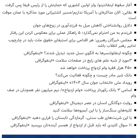
آغاز سقوط اینفانتینو/ ولز اولین کشوری که حمایتش را از رئیس فیفا پس گرفت
بقایی: الان مذاکره‌ای با آمریکا نداریم/مسیر کشتیرانی مورد مذاکره با عمان موقت
است
دلایل روانشناختی کاهش میل به فرزندآوری در زوج‌های جوان
فرزندم به من احترام نمی‌گذارد؛ ۵ راهکار عملی برای معکوس کردن این رفتار
مجلس خبرگان رهبری: هر اقدامی برای استیفای حقوق ملت باید در چارچوب
تدابیر رهبر انقلاب باشد
چگونه اینفلوئنسرها به الگوی نسل جدید تبدیل شدند؟ +اینفوگرافی
3مورد از شبه علم های رایج در صفحات سلامت +اینفوگرافی
۴۵۰ هزار فقره وام ازدواج پرداخت خواهد شد
بانک شیر مادر چیست و چگونه فعالیت می‌کند؟
رویداد ملی «انتخاب جوان سال ۱۴۰۴» +اینفوگرافی
اسامی ۳ بانک رکوردار پرداخت «وام ازدواج»/ نیم میلیون نفر همچنان در صف
وام
روایت دوگانگی انسان در عصر دیجیتال +اینفوگرافی
کلیه‌های سنگ‌ساز را با این آبمیوه‌ها سلامت کنید
با این شربت‌های طب سنتی، گرمازدگی تابستان را فراری دهید +اینفوگرافی
۱۱ سوال کلیدی که باید قبل از ازدواج از همسر آینده‌تان بپرسید +اینفوگرافی