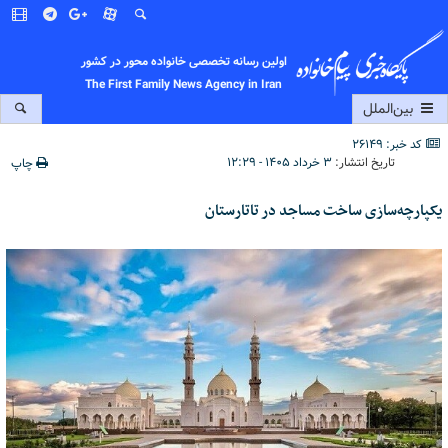
اولین رسانه تخصصی خانواده محور در کشور
The First Family News Agency in Iran
بین‌الملل
کد خبر: 26149
تاریخ انتشار:
۳ خرداد ۱۴۰۵ - ۱۲:۲۹
چاپ
یکپارچه‌سازی ساخت مساجد در تاتارستان