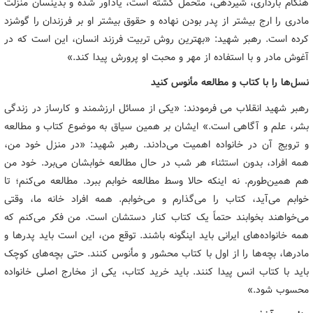
هنگام بارداری، شیردهی، متحمل گشته است، یادآور شده و بدین‏سان منزلت
مادری را ارج بیشتر از پدر بودن نهاده و حقوق بیشتر او بر فرزندان را گوشزد
کرده است. رهبر شهید: «بهترین روش تربیت فرزند انسان، این است که در
آغوش مادر و با استفاده از مهر و محبت او پرورش پیدا کند.»
نسل‌ها را با کتاب و مطالعه مأنوس کنید
رهبر شهید انقلاب می فرمودند: «یکی از مسائل ارزشمند و کارساز در زندگی
بشر، علم و آگاهی است.» ایشان بر همین سیاق به موضوع کتاب و مطالعه
و ترویج آن در خانواده اهمیت می‌دادند. رهبر شهید: «در منزل خود من،
همه افراد، بدون استثناء هر شب در حال مطالعه خوابشان می‌برد. خود من
هم همین‌طورم. نه اینکه حالا وسط مطالعه خوابم ببرد. مطالعه می‌کنم؛ تا
خوابم می‌آید، کتاب را می‌گذارم و می‌خوابم. همه افراد خانه ما، وقتی
می‌خواهند بخوابند حتماً یک کتاب کنار دستشان است. من فکر می‌کنم که
همه خانواده‌های ایرانی باید اینگونه باشند. توقع من، این است باید پدرها و
مادرها، بچه‌ها را از اول با کتاب محشور و مأنوس کنند. حتی بچه‌های کوچک
باید با کتاب انس پیدا کنند. باید خرید کتاب، یکی از مخارج اصلی خانواده
محسوب شود.»