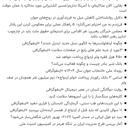
بقایی: الان مذاکره‌ای با آمریکا نداریم/مسیر کشتیرانی مورد مذاکره با عمان موقت
است
دلایل روانشناختی کاهش میل به فرزندآوری در زوج‌های جوان
فرزندم به من احترام نمی‌گذارد؛ ۵ راهکار عملی برای معکوس کردن این رفتار
مجلس خبرگان رهبری: هر اقدامی برای استیفای حقوق ملت باید در چارچوب
تدابیر رهبر انقلاب باشد
چگونه اینفلوئنسرها به الگوی نسل جدید تبدیل شدند؟ +اینفوگرافی
3مورد از شبه علم های رایج در صفحات سلامت +اینفوگرافی
۴۵۰ هزار فقره وام ازدواج پرداخت خواهد شد
بانک شیر مادر چیست و چگونه فعالیت می‌کند؟
رویداد ملی «انتخاب جوان سال ۱۴۰۴» +اینفوگرافی
اسامی ۳ بانک رکوردار پرداخت «وام ازدواج»/ نیم میلیون نفر همچنان در صف
وام
روایت دوگانگی انسان در عصر دیجیتال +اینفوگرافی
کلیه‌های سنگ‌ساز را با این آبمیوه‌ها سلامت کنید
با این شربت‌های طب سنتی، گرمازدگی تابستان را فراری دهید +اینفوگرافی
۱۱ سوال کلیدی که باید قبل از ازدواج از همسر آینده‌تان بپرسید +اینفوگرافی
نبرد دو غول ایرانی در مستر المپیا ۲۰۲۶؛ بهروز تابانی شگفتی‌ساز می‌شود؟
آغاز بررسی طرح مدیریت ایران بر تنگه هرمز در کمیسیون امنیت ملی