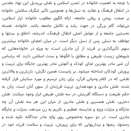
با توجه به اهمیت خانواده در تمدن اسلامی و نقش بی‌بدیل این نهاد مقدس
در انتقال فرهنگ و عقاید به نسل‌ها و همچنین تأثیر شگرف سلامتی خانواده
بر صحت روحی و روانی جامعه، ارائه الگوی مطلوب خانواده تراز اسلامی،
می‌تواند گام بزرگی در جهت رشد و تکامل جامعه باشد. خانواده، هسته
نخستین جامعه و از عوامل اصلی انتقال فرهنگ، اندیشه، اخلاق و سنت‏ها و
عواطف به نسلی پس از نسل دیگر است. در میان اعضای خانواده بیشترین
سهم تأثیرگذاری بر فرزند از آن مادران است؛ به ویژه در خانواده‌هایی که
شیوه‏ای زیست ‏طبیعی و مطابق با الگوها و سنت‏ اسلامی دارند که براساس
آن شیر مادر بهترین غذای کودک و آغوش مادر بهترین جایگاه برای تربیت و
پرورش کودکان شناخته می‏شود. بر پای‏بست همین نگرش، بارزترین و والاترین
نقشی که در کلام وحیانی قرآن، برای زنان ترسیم و مورد ستایش قرار گرفته
شده، نقش مادری و عهده‏داری تربیت فرزندان از سوی آنان است. زنان به
حکم طبیعت و دستگاه آفرینش در سه نقش طبیعی ابراز وجود می‏کنند: نقش
دختری، نقش همسری و نقش مادری. از میان این هر سه نقش آن چه
جایگاه و منزلت ویژه و شایسته تعظیم و تکریم به زن می‏دهد، منزلت و جایگاه
مادری است. در دو سوره به‌خصوص روی واژه مادر جداگانه تکیه شده و
زحمت‏ها، رنج‏ها و بیداری‏هایی که برای پرورش، تربیت و سلامت فرزند خود در