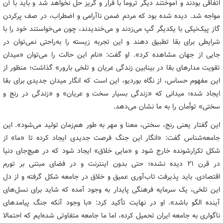
اتفاقی بودند و آموختند دیگر تروما با فرار و گریز حل نخواهد شد و باید با آن
مواجه شد. دیده شده بود که مردم ضمن ناآرامی و اضطراب، در صف پرکردن
گاز پیک‌نیکی با یکدیگر گپ می‌زدند و می‌خندیدند، چون می‌خواستند خود را با
شرایطی برای بقا تطبیق دهند و این تجربه زیسته را به‌راحتی نمی‌توان در
جایی از جهان مشاهده کرد». او گفت: «نام این حالت را می‌توان «میدان
تقویت مدارهای بقا در بینابین زندگی عریان و تلخی بارور» گذاشت؛ منظور از
این مفهوم حساس، از نگاه بوردیو، این است که انگار میدان جدیدی برای بقا
ایجاد شده؛ میدانی که «زندگی بسیار سخت و عریان» و «زندگی در رنج و
سختی» توأمان را به ما نشان می‌دهد.
این گفتار یعنی رنج، سختی، معنا و مهر به طور هم‌زمان تولید می‌شود». این
جامعه‌شناس گفت: «انگار این جنگ فرصت جدیدی ایجاد کرده تا «ما» از
شکل تکرارشونده خارج شود و «مایی خلاق» ایجاد شود که در هیچ‌جای دنیا
در قرن ۲۱ دیده نشده؛ حتی بدون اینترنت و در فضای مبتنی بر تورم
اقتصادی. باید پذیرفت تاب‌آوری عمیق و خلاق در جامعه شکل گرفته و از دل
این تلخی، یک سرمایه فرهنگی پایدار به وجود آمده که شاید برای نسل‌های
آینده الگو باشد». او در نهایت تأکید کرد: «با وجود آنکه جنگ پیامدهای
ناگواری به جامعه ایران تحمیل کرده، اما ما جامعه متفاوتی شده‌ایم که احتمالا