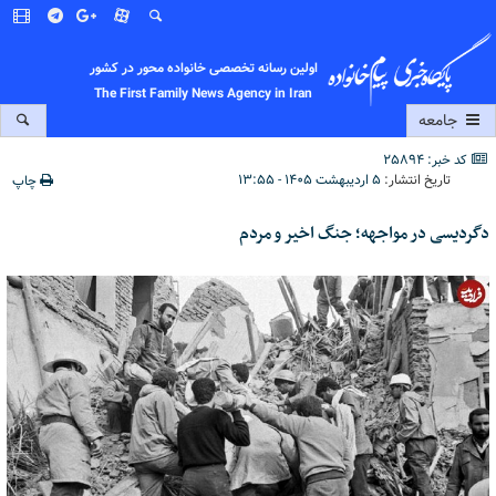
اولین رسانه تخصصی خانواده محور در کشور
The First Family News Agency in Iran
جامعه
کد خبر: 25894
تاریخ انتشار:
۵ اردیبهشت ۱۴۰۵ - ۱۳:۵۵
چاپ
دگردیسی در مواجهه؛ جنگ اخیر و مردم