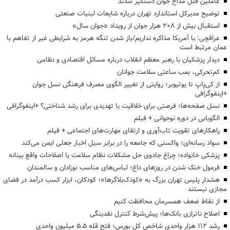
عاملین قتل مداح جوان دستگیر شدند
توضیح مدیرکل استاندارد تهران درباره شایعات لبنیات صنعتی
استقبال بیش از ۲۰۸ هزار جوان از رویداد «جوان سال»
عراقچی: با آمریکا مذاکره نداریم/باز شدن تنگه هرمز به شرایطی غیر از تفاهم با
عمان مرتبط است
دیدار پزشکیان با رهبر معظم انقلاب درباره مسائل اقتصادی و نظامی
کم‌تحرکی، بمب ساعتی سلامت جوانان
از کی‌پاپ تا یوتیوبر؛ روایتی از تغییر الگوی مصرف فرهنگی نسل جوان
+اینفوگرافی
نسل صفحه‌ها؛ فرصتی برای خلاقیت یا تهدیدی برای رشد شناختی؟ +اینفوگرافی
الگویابی در دوره نوجوانی + فیلم
راهکارهای تقویت تاب‌آوری و ارتقای مهارت‌های اجتماعی + فیلم
سواد رسانه‌ای؛ واکسنی که جامعه را در برابر سیل اخبار جعلی ایمن می‌کند
پزشکی خانواده؛ چراغ جادوی حل مشکلات نظام سلامت یا اصلاحات واقع بینانه
فرمول خنک شدن در روزهای داغ؛ لباس‌های مناسب نوزادان و سالمندان
هشدار پلیس تهران بزرگ به «کودک‌بلاگرها»؛ کودکان، ابزار کسب درآمد در فضای
مجازی نیستند
از نقاط ضعف همسرمان محافظت کنیم
اصلاح ناترازی بانک‌ها؛ پیش‌شرط کنترل نقدینگی
رشد ۱۱۲ هزار واحدی شاخص کل بورس؛ فتح قله ۵.۵ میلیون واحدی