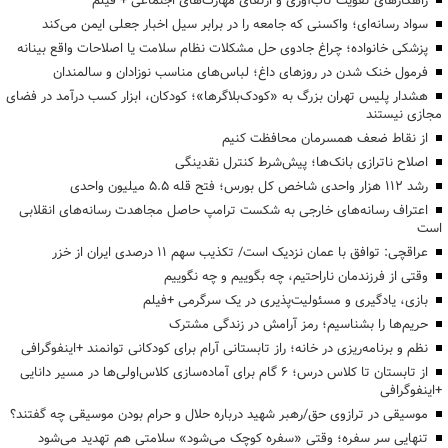
راهکارهای تقویت تاب‌آوری و ارتقای مهارت‌های اجتماعی + فیلم
سواد رسانه‌ای؛ واکسنی که جامعه را در برابر سیل اخبار جعلی ایمن می‌کند
پزشکی خانواده؛ چراغ جادوی حل مشکلات نظام سلامت یا اصلاحات واقع بینانه
فرمول خنک شدن در روزهای داغ؛ لباس‌های مناسب نوزادان و سالمندان
هشدار پلیس تهران بزرگ به «کودک‌بلاگرها»؛ کودکان، ابزار کسب درآمد در فضای
مجازی نیستند
از نقاط ضعف همسرمان محافظت کنیم
اصلاح ناترازی بانک‌ها؛ پیش‌شرط کنترل نقدینگی
رشد ۱۱۲ هزار واحدی شاخص کل بورس؛ فتح قله ۵.۵ میلیون واحدی
اعتراف رسانه‌های خارجی به شکست ترامپ حاصل مجاهدت رسانه‌های انقلابی
است
عراقچی: توافق با عمان نزدیک است/ تکذیب سهم ۱۱ درصدی ایران از خزر
وقتی از فرزندمان ناراحتیم، چه بگوییم و چه نگوییم
بازی، یادگیری و مسئولیت‌پذیری در یک سرگرمی +فیلم
حریم‌ها را بشناسیم؛ رمز آرامش در زندگی مشترک
نظم و برنامه‌ریزی در خانه؛ راز تابستانی آرام برای کودکانی توانمند +اینفوگرافی
از تابستان تا کلاس درس؛ ۶ گام برای آماده‌سازی کلاس‌اولی‌ها در مسیر دانایی
+اینفوگرافی
موسیقی در ترازوی حق/رهبر شهید درباره حلال و حرام بودن موسیقی چه گفتند؟
تنهایی سر سفره؛ وقتی «سفره کوچک می‌شود» سلامتی هم تهدید می‌شود