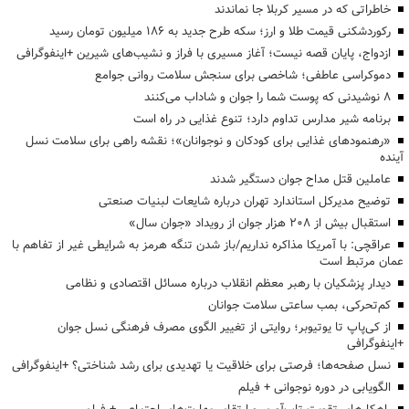
خاطراتی که در مسیر کربلا جا نماندند
رکوردشکنی قیمت طلا و ارز؛ سکه طرح جدید به ۱۸۶ میلیون تومان رسید
ازدواج، پایان قصه نیست؛ آغاز مسیری با فراز و نشیب‌های شیرین +اینفوگرافی
دموکراسی عاطفی؛ شاخصی برای سنجش سلامت روانی جوامع
۸ نوشیدنی که پوست شما را جوان و شاداب می‌کنند
برنامه شیر مدارس تداوم دارد؛ تنوع غذایی در راه است
«رهنمودهای غذایی برای کودکان و نوجوانان»؛ نقشه راهی برای سلامت نسل
آینده
عاملین قتل مداح جوان دستگیر شدند
توضیح مدیرکل استاندارد تهران درباره شایعات لبنیات صنعتی
استقبال بیش از ۲۰۸ هزار جوان از رویداد «جوان سال»
عراقچی: با آمریکا مذاکره نداریم/باز شدن تنگه هرمز به شرایطی غیر از تفاهم با
عمان مرتبط است
دیدار پزشکیان با رهبر معظم انقلاب درباره مسائل اقتصادی و نظامی
کم‌تحرکی، بمب ساعتی سلامت جوانان
از کی‌پاپ تا یوتیوبر؛ روایتی از تغییر الگوی مصرف فرهنگی نسل جوان
+اینفوگرافی
نسل صفحه‌ها؛ فرصتی برای خلاقیت یا تهدیدی برای رشد شناختی؟ +اینفوگرافی
الگویابی در دوره نوجوانی + فیلم