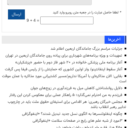
*
لطفا حاصل عبارت را در جعبه متن روبرو وارد کنید
9 + 4 =
آخرین‌ها
جزئیات مراسم بزرگ جاماندگان اربعین اعلام شد
تمهیدات و ویژه برنامه‌های شهرداری برای پیاده روی جاماندگان اربعین در تهران
آغاز برنامه ملی پزشکی خانواده در ۲۰ شهر فاز دوم با حضور «پزشکیان»
آغاز سقوط اینفانتینو/ ولز اولین کشوری که حمایتش را از رئیس فیفا پس گرفت
بقایی: الان مذاکره‌ای با آمریکا نداریم/مسیر کشتیرانی مورد مذاکره با عمان موقت
است
دلایل روانشناختی کاهش میل به فرزندآوری در زوج‌های جوان
فرزندم به من احترام نمی‌گذارد؛ ۵ راهکار عملی برای معکوس کردن این رفتار
مجلس خبرگان رهبری: هر اقدامی برای استیفای حقوق ملت باید در چارچوب
تدابیر رهبر انقلاب باشد
چگونه اینفلوئنسرها به الگوی نسل جدید تبدیل شدند؟ +اینفوگرافی
3مورد از شبه علم های رایج در صفحات سلامت +اینفوگرافی
۴۵۰ هزار فقره وام ازدواج پرداخت خواهد شد