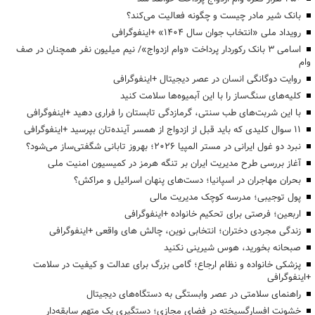
بانک شیر مادر چیست و چگونه فعالیت می‌کند؟
رویداد ملی «انتخاب جوان سال ۱۴۰۴» +اینفوگرافی
اسامی ۳ بانک رکوردار پرداخت «وام ازدواج»/ نیم میلیون نفر همچنان در صف
وام
روایت دوگانگی انسان در عصر دیجیتال +اینفوگرافی
کلیه‌های سنگ‌ساز را با این آبمیوه‌ها سلامت کنید
با این شربت‌های طب سنتی، گرمازدگی تابستان را فراری دهید +اینفوگرافی
۱۱ سوال کلیدی که باید قبل از ازدواج از همسر آینده‌تان بپرسید +اینفوگرافی
نبرد دو غول ایرانی در مستر المپیا ۲۰۲۶؛ بهروز تابانی شگفتی‌ساز می‌شود؟
آغاز بررسی طرح مدیریت ایران بر تنگه هرمز در کمیسیون امنیت ملی
بحران مهاجران در اسپانیا؛ دست‌های پنهان اسرائیل و مراکش؟
پول توجیبی؛ مدرسه کوچک مدیریت مالی
اربعین؛ فرصتی برای تحکیم خانواده +اینفوگرافی
زندگی مجردی دختران؛ انتخابی نوین، چالش های واقعی +اینفوگرافی
صبحانه بخورید، هوس شیرینی نکنید
پزشکی خانواده و نظام ارجاع؛ گامی بزرگ برای عدالت و کیفیت در سلامت
+اینفوگرافی
راهنمای سلامتی در عصر وابستگی به دستگاه‌های دیجیتال
خشونت افسارگسیخته در فضای مجازی؛ دستگیری یک متهم سابقه‌دار