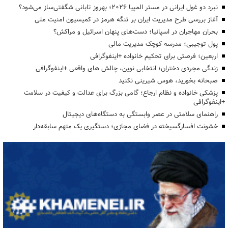
نبرد دو غول ایرانی در مستر المپیا ۲۰۲۶؛ بهروز تابانی شگفتی‌ساز می‌شود؟
آغاز بررسی طرح مدیریت ایران بر تنگه هرمز در کمیسیون امنیت ملی
بحران مهاجران در اسپانیا؛ دست‌های پنهان اسرائیل و مراکش؟
پول توجیبی؛ مدرسه کوچک مدیریت مالی
اربعین؛ فرصتی برای تحکیم خانواده +اینفوگرافی
زندگی مجردی دختران؛ انتخابی نوین، چالش های واقعی +اینفوگرافی
صبحانه بخورید، هوس شیرینی نکنید
پزشکی خانواده و نظام ارجاع؛ گامی بزرگ برای عدالت و کیفیت در سلامت
+اینفوگرافی
راهنمای سلامتی در عصر وابستگی به دستگاه‌های دیجیتال
خشونت افسارگسیخته در فضای مجازی؛ دستگیری یک متهم سابقه‌دار