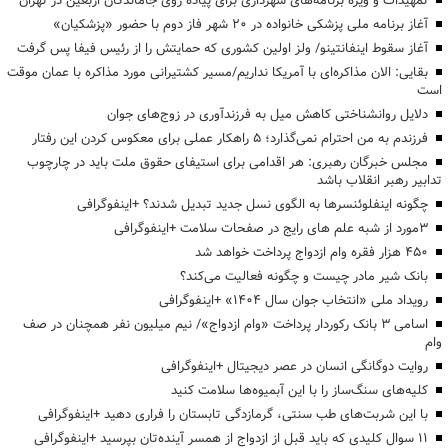
تمهیدات و ویژه برنامه‌های شهرداری برای پیاده روی جاماندگان اربعین در تهران
آغاز برنامه ملی پزشکی خانواده در ۲۰ شهر فاز دوم با حضور «پزشکیان»
آغاز سقوط اینفانتینو/ ولز اولین کشوری که حمایتش را از رئیس فیفا پس گرفت
بقایی: الان مذاکره‌ای با آمریکا نداریم/مسیر کشتیرانی مورد مذاکره با عمان موقت
است
دلایل روانشناختی کاهش میل به فرزندآوری در زوج‌های جوان
فرزندم به من احترام نمی‌گذارد؛ ۵ راهکار عملی برای معکوس کردن این رفتار
مجلس خبرگان رهبری: هر اقدامی برای استیفای حقوق ملت باید در چارچوب
تدابیر رهبر انقلاب باشد
چگونه اینفلوئنسرها به الگوی نسل جدید تبدیل شدند؟ +اینفوگرافی
3مورد از شبه علم های رایج در صفحات سلامت +اینفوگرافی
۴۵۰ هزار فقره وام ازدواج پرداخت خواهد شد
بانک شیر مادر چیست و چگونه فعالیت می‌کند؟
رویداد ملی «انتخاب جوان سال ۱۴۰۴» +اینفوگرافی
اسامی ۳ بانک رکوردار پرداخت «وام ازدواج»/ نیم میلیون نفر همچنان در صف
وام
روایت دوگانگی انسان در عصر دیجیتال +اینفوگرافی
کلیه‌های سنگ‌ساز را با این آبمیوه‌ها سلامت کنید
با این شربت‌های طب سنتی، گرمازدگی تابستان را فراری دهید +اینفوگرافی
۱۱ سوال کلیدی که باید قبل از ازدواج از همسر آینده‌تان بپرسید +اینفوگرافی