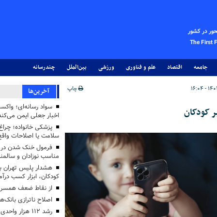
حور در کشور
The First 
جامعه
اقتصاد
علم و فناوری
ورزشی
بین‌الملل
چندرسانه
چاپ
آخرین‌ها
سواد رسانه‌ای؛ واکسن
ر کودکان
اخبار جعلی ایمن می‌کند
پزشکی خانواده؛ چرا
سلامت یا اصلاحات واقع 
فرمول خنک شدن در ر
مناسب نوزادان و سالمن
هشدار پلیس تهران بز
کودکان، ابزار کسب درآ
از نقاط ضعف همسرم
اصلاح ناترازی بانک‌
رشد ۱۱۲ هزار 