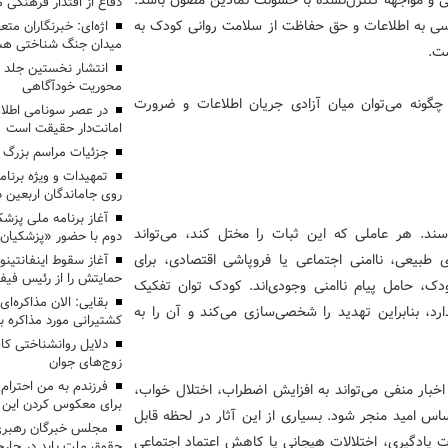
دفاع از اقتدار فرهنگی
سی به اطلاعات و حق حفاظت از سلامت روانی کودک به
اژه‌ای: خبرنگاران مت
میدان جنگ شناختی هس
ت.
انتشار نخستین جلد ا
محوریت خودآگاهی
چگونه می‌توان میان آزادی جریان اطلاعات و ضرورت
در عصر سونامی اطلا
امانت‌دار حقیقت است
جزئیات مراسم بزرگ ج
تمهیدات و ویژه برنام
روی جاماندگان اربعین د
سند. هر عاملی که این ثبات را مختل کند، می‌تواند
دوم با حضور «پزشکیان
 طبیعی، ناامنی اجتماعی یا فروپاشی اقتصادی، برای
آغاز سقوط اینفانتینو
حمایتش را از رئیس فی
ودک، حامل پیام ناامنی وجودی‌اند. کودک توان تفکیک
بقایی: الان مذاکره‌ای
رد، بنابراین تهدید را شخصی‌سازی می‌کند و آن را به
کشتیرانی مورد مذاکره 
دلایل روانشناختی کا
زوج‌های جوان
بار منفی می‌تواند به افزایش اضطراب، اختلال خواب،
برای معکوس کردن این ر
س امید منجر شود. بسیاری از این آثار در لحظه قابل
مجلس خبرگان رهبری:
ادگیری، اختلالات هیجانی یا کاهش اعتماد اجتماعی
حقوق ملت باید در چارچو