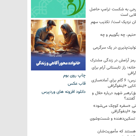
خارجی به شکست ترامپ حاصل
لابی است
مان نزدیک است/ تکذیب سهم
احتیم، چه بگوییم و چه
ولیت‌پذیری در یک سرگرمی
 رمز آرامش در زندگی مشترک
خانه؛ راز تابستانی آرام برای
رافی
چاپ روی بوم
از تابستان تا کلاس درس؛ ۶ گام برای آماده‌سازی
قاب عکس
نایی +اینفوگرافی
دانلود افزونه های وردپرس
/رهبر شهید درباره حلال و
گفتند؟
قتی «سفره کوچک می‌شود»
د +اینفوگرافی
 تسکین‌دهنده و شست‌وشوی
 هستند که مأموریت‌شان