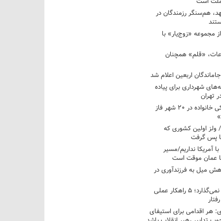
 ملت است
عهد، هم‌سنگر رزمندگان در
تند
ز مجموعه «زوج‌یار» با
عات، «قلم» همچنان
اماندگان اربعین اعلام شد
ه‌های شهرداری برای پیاده
ر تهران
آغاز برنامه ملی پزشکی خانواده در ۲۰ شهر فاز
»
/ ولز اولین کشوری که
فا پس گرفت
 با آمریکا نداریم/مسیر
با عمان موقت است
هش میل به فرزندآوری در
فرزندم به من احترام نمی‌گذارد؛ ۵ راهکار عملی
فتار
 هر اقدامی برای استیفای
ب تدابیر رهبر انقلاب باشد