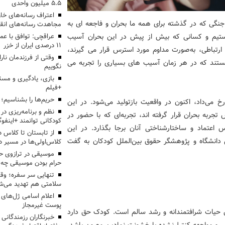
۵.۵ میلیون واحدی
اعتراف رسانه‌های 
نگی که در گذشته برای همه ما بحران و فاجعه ای به
مجاهدت رسانه‌های انق
ستیم و کسانی که بیش از پیش در این بحران آسیب
عراقچی: توافق با ع
۱۱ درصدی ایران از خزر
 ارتباطی، به‌صورت مداوم مورد استرس قرار می گیرند،
وقتی از فرزندمان نار
هستند که در هر زمان آسیب های بسیاری را تجربه می
نگوییم
بازی، یادگیری و مسئ
+فیلم
حریم‌ها را بشناسیم؛
 می‌داد، اکنون در واقعیت بازتولید می‌شود. در این
نظم و برنامه‌ریزی در 
ربه‌ بحران قرار گرفته اند، تجربه‌ای که با حضور در
کودکانی توانمند +اینفوگ
س اعتماد و ساختارشناختی آنان برجا بگذارد. در این
نشگاه و پژوهشگر حقوق بین‌الملل کودکان به گفت
کلاس‌اولی‌ها در مسیر دا
موسیقی در ترازوی حق
حرام بودن موسیقی چه 
تنهایی سر سفره؛ و
سلامتی هم تهدید می‌شو
اعلام اسامی ژل‌های
پوست غیرمجاز
ق حیات شرافتمندانه و رشد سالم است. کودک حق دارد
خبرنگاران رزمندگانی
ی و مواجهه کنترل‌نشده با خشونت نمادین مصون باشد.