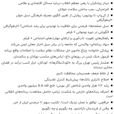
دیدار پزشکیان با رهبر معظم انقلاب درباره مسائل اقتصادی و نظامی
کم‌تحرکی، بمب ساعتی سلامت جوانان
از کی‌پاپ تا یوتیوبر؛ روایتی از تغییر الگوی مصرف فرهنگی نسل جوان
+اینفوگرافی
نسل صفحه‌ها؛ فرصتی برای خلاقیت یا تهدیدی برای رشد شناختی؟ +اینفوگرافی
الگویابی در دوره نوجوانی + فیلم
راهکارهای تقویت تاب‌آوری و ارتقای مهارت‌های اجتماعی + فیلم
سواد رسانه‌ای؛ واکسنی که جامعه را در برابر سیل اخبار جعلی ایمن می‌کند
پزشکی خانواده؛ چراغ جادوی حل مشکلات نظام سلامت یا اصلاحات واقع بینانه
فرمول خنک شدن در روزهای داغ؛ لباس‌های مناسب نوزادان و سالمندان
هشدار پلیس تهران بزرگ به «کودک‌بلاگرها»؛ کودکان، ابزار کسب درآمد در فضای
مجازی نیستند
از نقاط ضعف همسرمان محافظت کنیم
اصلاح ناترازی بانک‌ها؛ پیش‌شرط کنترل نقدینگی
رشد ۱۱۲ هزار واحدی شاخص کل بورس؛ فتح قله ۵.۵ میلیون واحدی
اعتراف رسانه‌های خارجی به شکست ترامپ حاصل مجاهدت رسانه‌های انقلابی
است
عراقچی: توافق با عمان نزدیک است/ تکذیب سهم ۱۱ درصدی ایران از خزر
وقتی از فرزندمان ناراحتیم، چه بگوییم و چه نگوییم