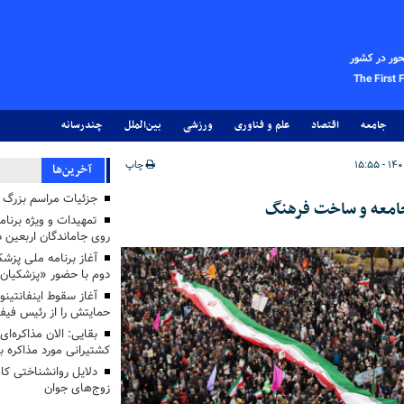
حور در کشور
The First 
جامعه
اقتصاد
علم و فناوری
ورزشی
بین‌الملل
چندرسانه
چاپ
آخرین‌ها
جزئیات مراسم بزرگ ج
جامعه و ساخت فرهنگ
تمهیدات و ویژه برنام
روی جاماندگان اربعین د
دوم با حضور «پزشکیان
آغاز سقوط اینفانتینو
حمایتش را از رئیس فی
بقایی: الان مذاکره‌ای
کشتیرانی مورد مذاکره 
دلایل روانشناختی کا
زوج‌های جوان