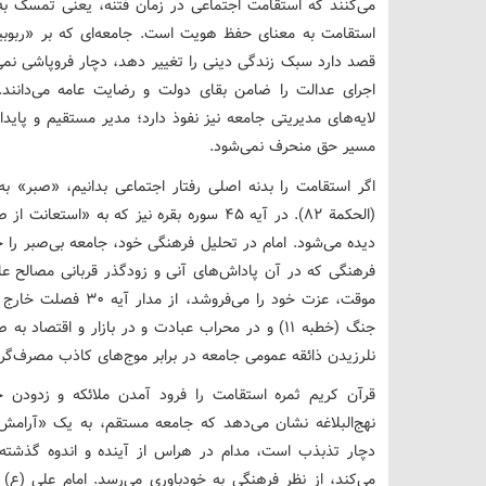
می‌کنند که استقامت اجتماعی در زمان فتنه، یعنی تمسک به
استقامت به معنای حفظ هویت است. جامعه‌ای که بر «ربوبیت
قصد دارد سبک زندگی دینی را تغییر دهد، دچار فروپاشی نمی‌شو
اجرای عدالت را ضامن بقای دولت و رضایت عامه می‌دانند
لایه‌های مدیریتی جامعه نیز نفوذ دارد؛ مدیر مستقیم و پای
مسیر حق منحرف نمی‌شود.
اگر استقامت را بدنه اصلی رفتار اجتماعی بدانیم، «صبر» 
(الحکمة ۸۲). در آیه ۴۵ سوره بقره نیز که ب
دیده می‌شود. امام در تحلیل فرهنگی خود، جامعه بی‌صبر را ج
فرهنگی که در آن پاداش‌های آنی و زودگذر قربانی مصالح عال
موقت، عزت خود را می‌ف
جنگ (خطبه ۱۱) و در محراب عبادت و در بازار و اق
نلرزیدن ذائقه عمومی جامعه در برابر موج‌های کاذب مصرف‌گر
قرآن کریم ثمره استقامت را فرود آمدن ملائکه و زدودن 
نهج‌البلاغه نشان می‌دهد که جامعه مستقم، به یک «آرامش 
دچار تذبذب است، مدام در هراس از آینده و اندوه گذشته ب