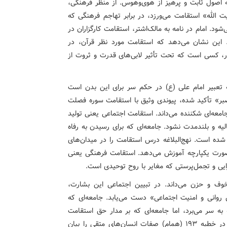
 اصول ثابت و پرهیز از هوی‌وهوس. از منظر فرهنگی،
 الله» استقامت می‌ورزد، در برابر تهاجم فرهنگی که
د. امام در نامه به مالک‌اشتر، استقامت کارگزاران در
. این نشان می‌دهد که استقامت مورد نظر قرآن، در
دار، کسی است که تحت تأثیر لابی‌های قدرت و ثروت از
به تعبیر امام علی (ع) در حکم سر برای این بدن است
ه «استعانت از صبر» تأکید شده، پیوندی وثیق با استقامت سوره فصلت
امعه‌ای شکننده می‌داند. استقامت اجتماعی یعنی تولید
یه و بلندمدت نشود. جامعه‌ای که برای رسیدن به رفاه
روشد، از مدار آیه ۳۰ فصلت خارج شده است. نهج‌البلاغه درس استقامت را در میدان‌های
تصاد به صورت یکپارچه آموزش می‌دهد. استقامت فرهنگی یعنی
ایی و تجمل‌پرستی که مغایر با روح توحیدی است.
خوف و حزن می‌داند. در تبیین اجتماعی این بشارت،
روانی و امنیت اجتماعی» دست می‌یابد. جامعه‌ای که
ه سر می‌برد، اما جامعه‌ای که بر مدار حق استقامت
می‌کند، از نظر فرهنگی به خودباوری می‌رسد. امام علی (ع) در خطبه ۱۹۳ (همام) صفات انسان‌های متقی را بیان