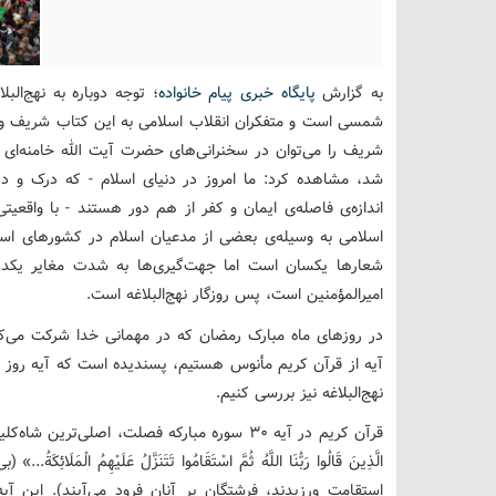
به گزارش
پایگاه خبری پیام خانواده
؛ توجه دوباره به نهج‌ال
شمسی است و متفکران انقلاب اسلامی به این کتاب شریف و م
شد، مشاهده کرد: ما امروز در دنیای اسلام - که درک و د
اندازه‌ی فاصله‌ی ایمان و کفر از هم دور هستند - با واقعی
اسلامی به وسیله‌ی بعضی از مدعیان اسلام در کشورهای اسل
شعارها یکسان است اما جهت‌گیری‌ها به شدت مغایر یکدی
امیرالمؤمنین است، پس روزگار نهج‌البلاغه است.
در روزهای ماه مبارک رمضان که در مهمانی خدا شرکت می‌کن
آیه از قرآن کریم مأنوس هستیم، پسندیده است که آیه روز را
نهج‌البلاغه نیز بررسی کنیم.
قرآن کریم در آیه ۳۰ سوره مبارکه فصلت، اصلی‌تر
الَّذِینَ قَالُوا رَبُّنَا اللَّهُ ثُمَّ اسْتَقَامُوا تَتَنَزَّلُ عَلَیْهِمُ ا
استقامت ورزیدند، فرشتگان بر آنان فرود می‌آیند). این آ