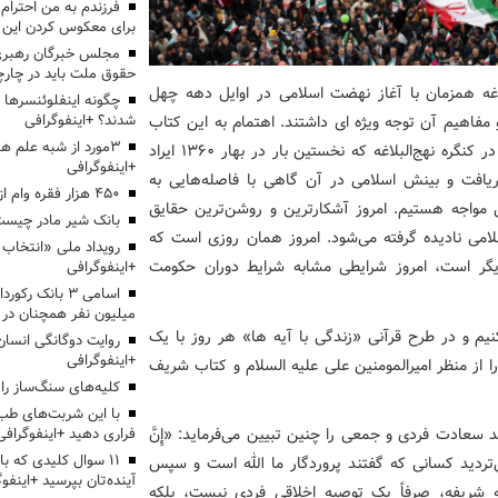
برای معکوس کردن این ر
مجلس خبرگان رهبری:
حقوق ملت باید در چارچو
بلاغه همزمان با آغاز نهضت اسلامی در اوایل دهه چهل
چگونه اینفلوئنسرها 
شدند؟ +اینفوگرافی
فاهیم آن توجه ویژه ای داشتند. اهتمام به این کتاب
3مورد از شبه علم 
شریف را می‌توان در سخنرانی‌های حضرت آیت الله خامنه‌ای در کنگره نهج‌البلاغه که نخستین بار در بهار ۱۳۶۰ ایراد
+اینفوگرافی
ریافت و بینش اسلامی در آن گاهی با فاصله‌هایی به
۴۵۰ هزار فقره وام ازدواج پرداخت خواهد شد
تی مواجه هستیم. امروز آشکارترین و روشن‌ترین حقایق
بانک شیر مادر چیست
امی نادیده گرفته می‌شود. امروز همان روزی است که
گر است، امروز شرایطی مشابه شرایط دوران حکومت
+اینفوگرافی
اسامی ۳ بانک ر
میلیون نفر همچنان در
یم و در طرح قرآنی «زندگی با آیه ها» هر روز با یک
روایت دوگانگی انسان
+اینفوگرافی
 از منظر امیرالمومنین علی علیه السلام و کتاب شریف
کلیه‌های سنگ‌ساز را 
با این شربت‌های طب 
ین شاه‌کلید سعادت فردی و جمعی را چنین تبیین می‌فرماید: «إِنَّ
فراری دهید +اینفوگرافی
۱۱ سوال کلیدی که با
لْمَلَائِکَةُ...» (بی‌تردید کسانی که گفتند پروردگار ما الله است و سپس
آینده‌تان بپرسید +اینفو
یه شریفه، صرفاً یک توصیه اخلاقی فردی نیست، بلکه