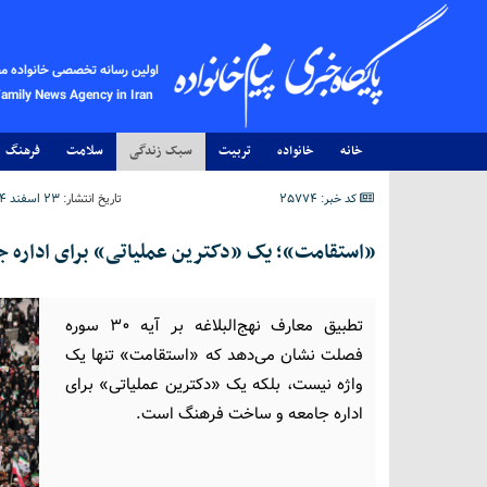
اولین رسانه تخصصی خانواده م
Family News Agency in Iran
خانه
خانواده
تربیت
سبک زندگی
سلامت
فرهنگ
کد خبر: 25774
تاریخ انتشار:
۲۳ اسفند ۱۴۰۴ - ۱۵:۵۵
«استقامت»؛ یک «دکترین عملیاتی» برای اداره 
تطبیق معارف نهج‌البلاغه بر آیه ۳۰ سوره
فصلت نشان می‌دهد که «استقامت» تنها یک
واژه نیست، بلکه یک «دکترین عملیاتی» برای
اداره جامعه و ساخت فرهنگ است.