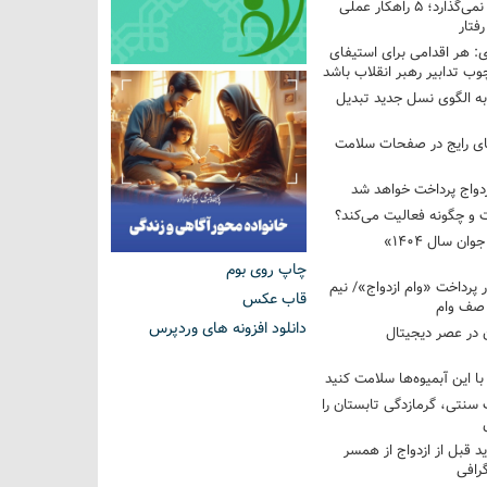
فرزندم به من احترام نمی‌گذارد؛ ۵ راهکار عملی
فتار
 هر اقدامی برای استیفای
ب تدابیر رهبر انقلاب باشد
به الگوی نسل جدید تبدیل
های رایج در صفحات سلامت
 و چگونه فعالیت می‌کند؟
رویداد ملی «انتخاب جوان سال ۱۴۰۴»
چاپ روی بوم
کوردار پرداخت «وام ازدواج»/ نیم
قاب عکس
 صف وام
دانلود افزونه های وردپرس
 در عصر دیجیتال
با این آبمیوه‌ها سلامت کنید
سنتی، گرمازدگی تابستان را
ید قبل از ازدواج از همسر
گرافی