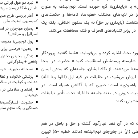
با «پایداری» گره خورده است. نهج‌البلاغه به عنوان
تابانی شگفتی‌ساز می‌ش
را در لایه‌های مختلف خطبه‌ها، نامه‌ها و حکمت‌های
آغاز بررسی طرح مدیر
کمیسیون امنیت ملی
استقامت (پایداری بر حق) نه یک سکون اخلاقی، بلکه یک
بحران مهاجران در اس
 برابر تندبادهای انحراف و فتنه محافظت می‌کند.
اسرائیل و مراکش؟
پول توجیبی؛ مدرسه 
اربعین؛ فرصتی برای 
ه، مستقیماً به آیه مورد بحث اشاره کرده و می‌فرماید: «شما گفتید پروردگار
زندگی مجردی دختران
قه شایسته پرستشش استقامت کنید.» حضرت در اینجا
واقعی +اینفوگرافی
 معنا می‌دهند. از نگاه ایشان، جامعه‌ای که مدعی ایمان
صبحانه بخورید، هوس
پزشکی خانواده و نظا
زش می‌شود، در حقیقت در لایه اول (قالوا ربنا الله)
عدالت و کیفیت در سلام
 راهبردی» است؛ صبری که با آگاهی همراه است. در
راهنمای سلامتی در 
ت درونی در بدنه جامعه تا افراد تحت تأثیر تبلیغات
دیجیتال
نشینی نکنند.
خشونت افسارگسیخته
دستگیری یک متهم سابقه
 که در آن فضا غبارآلود گشته و حق و باطل در هم
می‌آمیزند. آیه ۳۰ فصلت راهکار را استقامت می‌داند و امام علی (ع) در جای‌جای نهج‌البلاغه (مانند خطبه ۵۰) تبیین