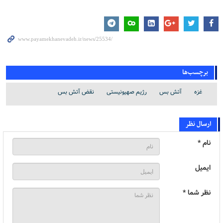
برچسب‌ها
غزه
آتش بس
رژیم صهیونیستی
نقض آتش بس
ارسال نظر
نام *
ایمیل
نظر شما *