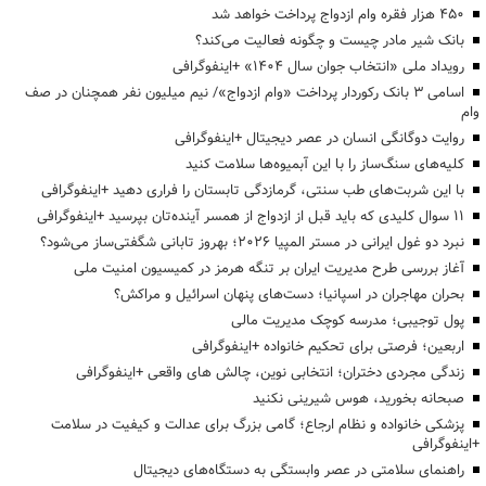
۴۵۰ هزار فقره وام ازدواج پرداخت خواهد شد
بانک شیر مادر چیست و چگونه فعالیت می‌کند؟
رویداد ملی «انتخاب جوان سال ۱۴۰۴» +اینفوگرافی
اسامی ۳ بانک رکوردار پرداخت «وام ازدواج»/ نیم میلیون نفر همچنان در صف
وام
روایت دوگانگی انسان در عصر دیجیتال +اینفوگرافی
کلیه‌های سنگ‌ساز را با این آبمیوه‌ها سلامت کنید
با این شربت‌های طب سنتی، گرمازدگی تابستان را فراری دهید +اینفوگرافی
۱۱ سوال کلیدی که باید قبل از ازدواج از همسر آینده‌تان بپرسید +اینفوگرافی
نبرد دو غول ایرانی در مستر المپیا ۲۰۲۶؛ بهروز تابانی شگفتی‌ساز می‌شود؟
آغاز بررسی طرح مدیریت ایران بر تنگه هرمز در کمیسیون امنیت ملی
بحران مهاجران در اسپانیا؛ دست‌های پنهان اسرائیل و مراکش؟
پول توجیبی؛ مدرسه کوچک مدیریت مالی
اربعین؛ فرصتی برای تحکیم خانواده +اینفوگرافی
زندگی مجردی دختران؛ انتخابی نوین، چالش های واقعی +اینفوگرافی
صبحانه بخورید، هوس شیرینی نکنید
پزشکی خانواده و نظام ارجاع؛ گامی بزرگ برای عدالت و کیفیت در سلامت
+اینفوگرافی
راهنمای سلامتی در عصر وابستگی به دستگاه‌های دیجیتال