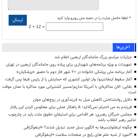
*
لطفا حاصل عبارت را در جعبه متن روبرو وارد کنید
2 + 12 =
آخرین‌ها
جزئیات مراسم بزرگ جاماندگان اربعین اعلام شد
تمهیدات و ویژه برنامه‌های شهرداری برای پیاده روی جاماندگان اربعین در تهران
آغاز برنامه ملی پزشکی خانواده در ۲۰ شهر فاز دوم با حضور «پزشکیان»
آغاز سقوط اینفانتینو/ ولز اولین کشوری که حمایتش را از رئیس فیفا پس گرفت
بقایی: الان مذاکره‌ای با آمریکا نداریم/مسیر کشتیرانی مورد مذاکره با عمان موقت
است
دلایل روانشناختی کاهش میل به فرزندآوری در زوج‌های جوان
فرزندم به من احترام نمی‌گذارد؛ ۵ راهکار عملی برای معکوس کردن این رفتار
مجلس خبرگان رهبری: هر اقدامی برای استیفای حقوق ملت باید در چارچوب
تدابیر رهبر انقلاب باشد
چگونه اینفلوئنسرها به الگوی نسل جدید تبدیل شدند؟ +اینفوگرافی
3مورد از شبه علم های رایج در صفحات سلامت +اینفوگرافی