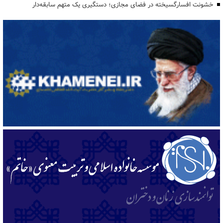
خشونت افسارگسیخته در فضای مجازی؛ دستگیری یک متهم سابقه‌دار