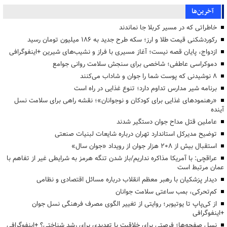
آخرین‌ها
خاطراتی که در مسیر کربلا جا نماندند
رکوردشکنی قیمت طلا و ارز؛ سکه طرح جدید به ۱۸۶ میلیون تومان رسید
ازدواج، پایان قصه نیست؛ آغاز مسیری با فراز و نشیب‌های شیرین +اینفوگرافی
دموکراسی عاطفی؛ شاخصی برای سنجش سلامت روانی جوامع
۸ نوشیدنی که پوست شما را جوان و شاداب می‌کنند
برنامه شیر مدارس تداوم دارد؛ تنوع غذایی در راه است
«رهنمودهای غذایی برای کودکان و نوجوانان»؛ نقشه راهی برای سلامت نسل
آینده
عاملین قتل مداح جوان دستگیر شدند
توضیح مدیرکل استاندارد تهران درباره شایعات لبنیات صنعتی
استقبال بیش از ۲۰۸ هزار جوان از رویداد «جوان سال»
عراقچی: با آمریکا مذاکره نداریم/باز شدن تنگه هرمز به شرایطی غیر از تفاهم با
عمان مرتبط است
دیدار پزشکیان با رهبر معظم انقلاب درباره مسائل اقتصادی و نظامی
کم‌تحرکی، بمب ساعتی سلامت جوانان
از کی‌پاپ تا یوتیوبر؛ روایتی از تغییر الگوی مصرف فرهنگی نسل جوان
+اینفوگرافی
نسل صفحه‌ها؛ فرصتی برای خلاقیت یا تهدیدی برای رشد شناختی؟ +اینفوگرافی