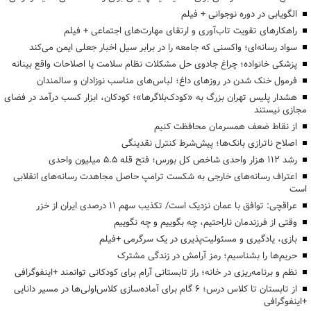
الگویابی در دوره نوجوانی + فیلم
راهکارهای تقویت تاب‌آوری و ارتقای مهارت‌های اجتماعی + فیلم
سواد رسانه‌ای؛ واکسنی که جامعه را در برابر سیل اخبار جعلی ایمن می‌کند
پزشکی خانواده؛ چراغ جادوی حل مشکلات نظام سلامت یا اصلاحات واقع بینانه
فرمول خنک شدن در روزهای داغ؛ لباس‌های مناسب نوزادان و سالمندان
هشدار پلیس تهران بزرگ به «کودک‌بلاگرها»؛ کودکان، ابزار کسب درآمد در فضای
مجازی نیستند
از نقاط ضعف همسرمان محافظت کنیم
اصلاح ناترازی بانک‌ها؛ پیش‌شرط کنترل نقدینگی
رشد ۱۱۲ هزار واحدی شاخص کل بورس؛ فتح قله ۵.۵ میلیون واحدی
اعتراف رسانه‌های خارجی به شکست ترامپ حاصل مجاهدت رسانه‌های انقلابی
است
عراقچی: توافق با عمان نزدیک است/ تکذیب سهم ۱۱ درصدی ایران از خزر
وقتی از فرزندمان ناراحتیم، چه بگوییم و چه نگوییم
بازی، یادگیری و مسئولیت‌پذیری در یک سرگرمی +فیلم
حریم‌ها را بشناسیم؛ رمز آرامش در زندگی مشترک
نظم و برنامه‌ریزی در خانه؛ راز تابستانی آرام برای کودکانی توانمند +اینفوگرافی
از تابستان تا کلاس درس؛ ۶ گام برای آماده‌سازی کلاس‌اولی‌ها در مسیر دانایی
+اینفوگرافی