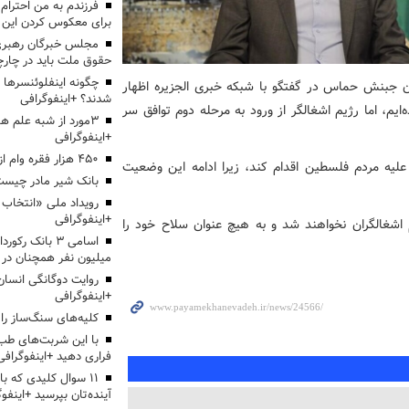
برای معکوس کردن این ر
مجلس خبرگان رهبری:
حقوق ملت باید در چارچو
چگونه اینفلوئنسرها 
ن جبنش حماس در گفتگو با شبکه خبری الجزیره اظهار
شدند؟ +اینفوگرافی
یم، اما رژیم اشغالگر از ورود به مرحله دوم توافق سر
3مورد از شبه علم 
+اینفوگرافی
۴۵۰ هزار فقره وام ازدواج پرداخت خواهد شد
علیه مردم فلسطین اقدام کند، زیرا ادامه این وضعیت
بانک شیر مادر چیست
+اینفوگرافی
 اشغالگران نخواهند شد و به هیچ عنوان سلاح خود را
اسامی ۳ بانک ر
میلیون نفر همچنان در
روایت دوگانگی انسان
+اینفوگرافی
کلیه‌های سنگ‌ساز را 
با این شربت‌های طب 
فراری دهید +اینفوگرافی
۱۱ سوال کلیدی که با
آینده‌تان بپرسید +اینفو