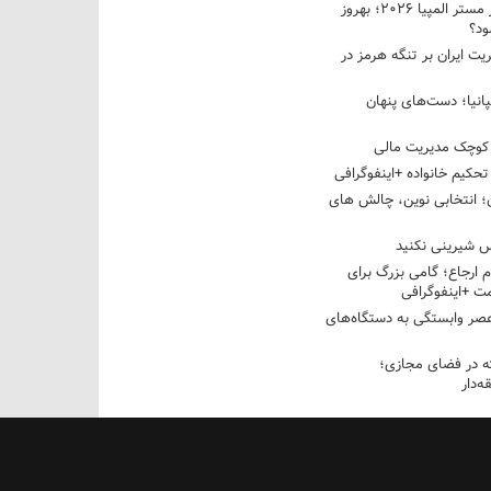
نبرد دو غول ایرانی در مستر المپیا ۲۰۲۶؛ بهروز
ود؟
یت ایران بر تنگه هرمز در
پانیا؛ دست‌های پنهان
کوچک مدیریت مالی
تحکیم خانواده +اینفوگرافی
؛ انتخابی نوین، چالش های
 شیرینی نکنید
م ارجاع؛ گامی بزرگ برای
ت +اینفوگرافی
عصر وابستگی به دستگاه‌های
 در فضای مجازی؛
‌دار