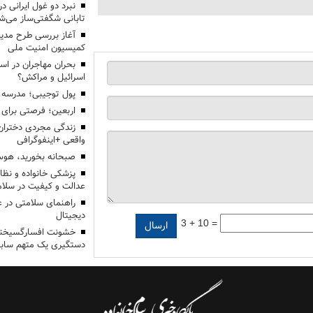
تابانی شگفتی‌ساز می‌ش
آغاز بررسی طرح مدیر
کمیسیون امنیت ملی
بحران مهاجران در اس
اسرائیل و مراکش؟
پول توجیبی؛ مدرسه 
اربعین؛ فرصتی برای 
زندگی مجردی دختران
واقعی +اینفوگرافی
صبحانه بخورید، هوس
پزشکی خانواده و نظا
عدالت و کیفیت در سلام
راهنمای سلامتی در 
دیجیتال
3 + 10 =
خشونت افسارگسیخته
دستگیری یک متهم سابقه