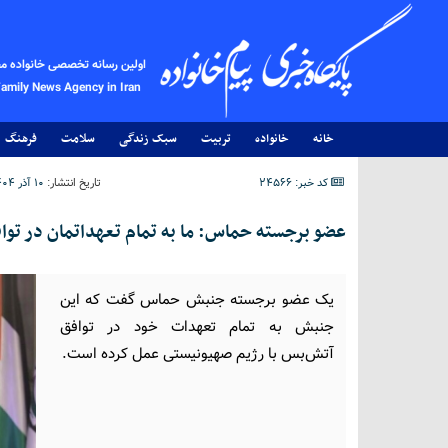
اولین رسانه تخصصی خانواده م
Family News Agency in Iran
خانه
خانواده
تربیت
سبک زندگی
سلامت
فرهنگ
کد خبر: 24566
تاریخ انتشار:
۱۰ آذر ۱۴۰۴ - ۰۶:۱۸
عضو برجسته حماس: ما به تمام تعهداتمان در تو
یک عضو برجسته جنبش حماس گفت که این
جنبش به تمام تعهدات خود در توافق
آتش‌بس با رژیم صهیونیستی عمل کرده است.