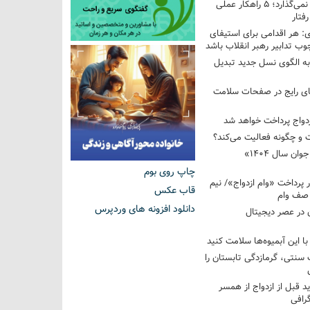
فرزندم به من احترام نمی‌گذارد؛ ۵ راهکار عملی
فتار
 هر اقدامی برای استیفای
ب تدابیر رهبر انقلاب باشد
به الگوی نسل جدید تبدیل
های رایج در صفحات سلامت
 و چگونه فعالیت می‌کند؟
رویداد ملی «انتخاب جوان سال ۱۴۰۴»
چاپ روی بوم
کوردار پرداخت «وام ازدواج»/ نیم
قاب عکس
 صف وام
دانلود افزونه های وردپرس
 در عصر دیجیتال
با این آبمیوه‌ها سلامت کنید
سنتی، گرمازدگی تابستان را
ید قبل از ازدواج از همسر
گرافی