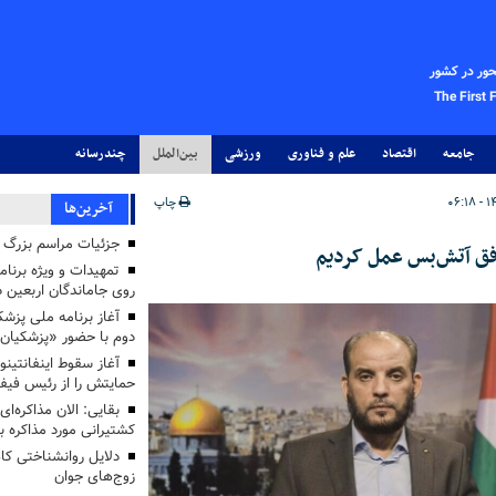
حور در کشور
The First 
جامعه
اقتصاد
علم و فناوری
ورزشی
بین‌الملل
چندرسانه
چاپ
آخرین‌ها
جزئیات مراسم بزرگ ج
افق آتش‌بس عمل کردیم
تمهیدات و ویژه برنام
روی جاماندگان اربعین د
دوم با حضور «پزشکیان
آغاز سقوط اینفانتینو
حمایتش را از رئیس فی
بقایی: الان مذاکره‌ای
کشتیرانی مورد مذاکره 
دلایل روانشناختی کا
زوج‌های جوان