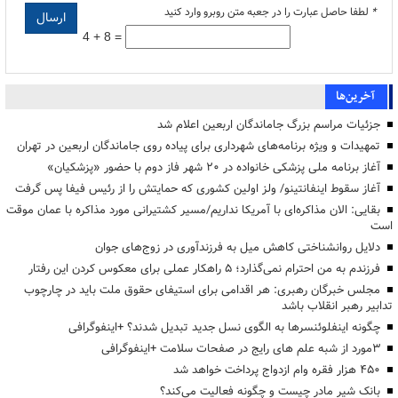
*
لطفا حاصل عبارت را در جعبه متن روبرو وارد کنید
4 + 8 =
آخرین‌ها
جزئیات مراسم بزرگ جاماندگان اربعین اعلام شد
تمهیدات و ویژه برنامه‌های شهرداری برای پیاده روی جاماندگان اربعین در تهران
آغاز برنامه ملی پزشکی خانواده در ۲۰ شهر فاز دوم با حضور «پزشکیان»
آغاز سقوط اینفانتینو/ ولز اولین کشوری که حمایتش را از رئیس فیفا پس گرفت
بقایی: الان مذاکره‌ای با آمریکا نداریم/مسیر کشتیرانی مورد مذاکره با عمان موقت
است
دلایل روانشناختی کاهش میل به فرزندآوری در زوج‌های جوان
فرزندم به من احترام نمی‌گذارد؛ ۵ راهکار عملی برای معکوس کردن این رفتار
مجلس خبرگان رهبری: هر اقدامی برای استیفای حقوق ملت باید در چارچوب
تدابیر رهبر انقلاب باشد
چگونه اینفلوئنسرها به الگوی نسل جدید تبدیل شدند؟ +اینفوگرافی
3مورد از شبه علم های رایج در صفحات سلامت +اینفوگرافی
۴۵۰ هزار فقره وام ازدواج پرداخت خواهد شد
بانک شیر مادر چیست و چگونه فعالیت می‌کند؟