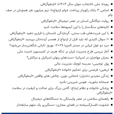
رویداد ملی «انتخاب جوان سال ۱۴۰۴» +اینفوگرافی
اسامی ۳ بانک رکوردار پرداخت «وام ازدواج»/ نیم میلیون نفر همچنان در صف
وام
روایت دوگانگی انسان در عصر دیجیتال +اینفوگرافی
کلیه‌های سنگ‌ساز را با این آبمیوه‌ها سلامت کنید
با این شربت‌های طب سنتی، گرمازدگی تابستان را فراری دهید +اینفوگرافی
۱۱ سوال کلیدی که باید قبل از ازدواج از همسر آینده‌تان بپرسید +اینفوگرافی
نبرد دو غول ایرانی در مستر المپیا ۲۰۲۶؛ بهروز تابانی شگفتی‌ساز می‌شود؟
آغاز بررسی طرح مدیریت ایران بر تنگه هرمز در کمیسیون امنیت ملی
بحران مهاجران در اسپانیا؛ دست‌های پنهان اسرائیل و مراکش؟
پول توجیبی؛ مدرسه کوچک مدیریت مالی
اربعین؛ فرصتی برای تحکیم خانواده +اینفوگرافی
زندگی مجردی دختران؛ انتخابی نوین، چالش های واقعی +اینفوگرافی
صبحانه بخورید، هوس شیرینی نکنید
پزشکی خانواده و نظام ارجاع؛ گامی بزرگ برای عدالت و کیفیت در سلامت
+اینفوگرافی
راهنمای سلامتی در عصر وابستگی به دستگاه‌های دیجیتال
خشونت افسارگسیخته در فضای مجازی؛ دستگیری یک متهم سابقه‌دار