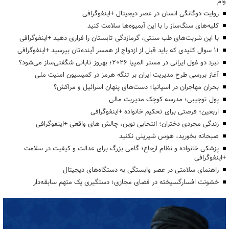
وام
روایت دوگانگی انسان در عصر دیجیتال +اینفوگرافی
کلیه‌های سنگ‌ساز را با این آبمیوه‌ها سلامت کنید
با این شربت‌های طب سنتی، گرمازدگی تابستان را فراری دهید +اینفوگرافی
۱۱ سوال کلیدی که باید قبل از ازدواج از همسر آینده‌تان بپرسید +اینفوگرافی
نبرد دو غول ایرانی در مستر المپیا ۲۰۲۶؛ بهروز تابانی شگفتی‌ساز می‌شود؟
آغاز بررسی طرح مدیریت ایران بر تنگه هرمز در کمیسیون امنیت ملی
بحران مهاجران در اسپانیا؛ دست‌های پنهان اسرائیل و مراکش؟
پول توجیبی؛ مدرسه کوچک مدیریت مالی
اربعین؛ فرصتی برای تحکیم خانواده +اینفوگرافی
زندگی مجردی دختران؛ انتخابی نوین، چالش های واقعی +اینفوگرافی
صبحانه بخورید، هوس شیرینی نکنید
پزشکی خانواده و نظام ارجاع؛ گامی بزرگ برای عدالت و کیفیت در سلامت
+اینفوگرافی
راهنمای سلامتی در عصر وابستگی به دستگاه‌های دیجیتال
خشونت افسارگسیخته در فضای مجازی؛ دستگیری یک متهم سابقه‌دار