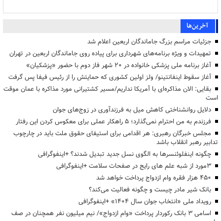
آخرین‌ها
جزئیات مراسم بزرگ جاماندگان اربعین اعلام شد
تمهیدات و ویژه برنامه‌های شهرداری برای پیاده روی جاماندگان اربعین در تهران
آغاز برنامه ملی پزشکی خانواده در ۲۰ شهر فاز دوم با حضور «پزشکیان»
آغاز سقوط اینفانتینو/ ولز اولین کشوری که حمایتش را از رئیس فیفا پس گرفت
بقایی: الان مذاکره‌ای با آمریکا نداریم/مسیر کشتیرانی مورد مذاکره با عمان موقت
است
دلایل روانشناختی کاهش میل به فرزندآوری در زوج‌های جوان
فرزندم به من احترام نمی‌گذارد؛ ۵ راهکار عملی برای معکوس کردن این رفتار
مجلس خبرگان رهبری: هر اقدامی برای استیفای حقوق ملت باید در چارچوب
تدابیر رهبر انقلاب باشد
چگونه اینفلوئنسرها به الگوی نسل جدید تبدیل شدند؟ +اینفوگرافی
3مورد از شبه علم های رایج در صفحات سلامت +اینفوگرافی
۴۵۰ هزار فقره وام ازدواج پرداخت خواهد شد
بانک شیر مادر چیست و چگونه فعالیت می‌کند؟
رویداد ملی «انتخاب جوان سال ۱۴۰۴» +اینفوگرافی
اسامی ۳ بانک رکوردار پرداخت «وام ازدواج»/ نیم میلیون نفر همچنان در صف