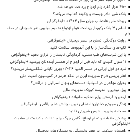
۴۵۰ هزار فقره وام ازدواج پرداخت خواهد شد
بانک شیر مادر چیست و چگونه فعالیت می‌کند؟
رویداد ملی «انتخاب جوان سال ۱۴۰۴» +اینفوگرافی
اسامی ۳ بانک رکوردار پرداخت «وام ازدواج»/ نیم میلیون نفر همچنان در صف
وام
روایت دوگانگی انسان در عصر دیجیتال +اینفوگرافی
کلیه‌های سنگ‌ساز را با این آبمیوه‌ها سلامت کنید
با این شربت‌های طب سنتی، گرمازدگی تابستان را فراری دهید +اینفوگرافی
۱۱ سوال کلیدی که باید قبل از ازدواج از همسر آینده‌تان بپرسید +اینفوگرافی
نبرد دو غول ایرانی در مستر المپیا ۲۰۲۶؛ بهروز تابانی شگفتی‌ساز می‌شود؟
آغاز بررسی طرح مدیریت ایران بر تنگه هرمز در کمیسیون امنیت ملی
بحران مهاجران در اسپانیا؛ دست‌های پنهان اسرائیل و مراکش؟
پول توجیبی؛ مدرسه کوچک مدیریت مالی
اربعین؛ فرصتی برای تحکیم خانواده +اینفوگرافی
زندگی مجردی دختران؛ انتخابی نوین، چالش های واقعی +اینفوگرافی
صبحانه بخورید، هوس شیرینی نکنید
پزشکی خانواده و نظام ارجاع؛ گامی بزرگ برای عدالت و کیفیت در سلامت
+اینفوگرافی
راهنمای سلامتی در عصر وابستگی به دستگاه‌های دیجیتال