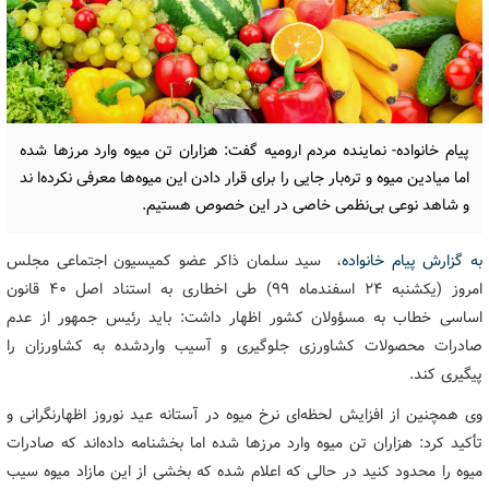
پیام خانواده- نماینده مردم ارومیه گفت: هزاران تن میوه وارد مرزها شده
اما میادین میوه و تره‌بار جایی را برای قرار دادن این میوه‌ها معرفی نکرده‌ا ند
و شاهد نوعی بی‌نظمی خاصی در این خصوص هستیم.
به گزارش پیام خانواده
، سید سلمان ذاکر عضو کمیسیون اجتماعی مجلس
امروز (یکشنبه 24 اسفندماه 99) طی اخطاری به استناد اصل 40 قانون
اساسی خطاب به مسؤولان کشور اظهار داشت: باید رئیس جمهور از عدم
صادرات محصولات کشاورزی جلوگیری و آسیب‌ واردشده به کشاورزان را
پیگیری کند.
وی همچنین از افزایش لحظه‌ای نرخ میوه در آستانه عید نوروز اظهارنگرانی و
تأکید کرد: هزاران تن میوه وارد مرزها شده اما بخشنامه داده‌اند که صادرات
میوه را محدود کنید در حالی که اعلام شده که بخشی از این مازاد میوه سیب