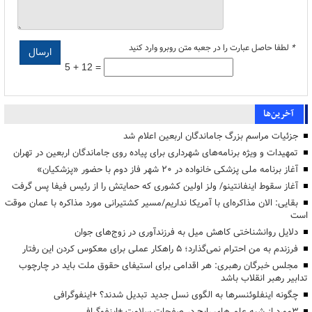
*
لطفا حاصل عبارت را در جعبه متن روبرو وارد کنید
5 + 12 =
آخرین‌ها
جزئیات مراسم بزرگ جاماندگان اربعین اعلام شد
تمهیدات و ویژه برنامه‌های شهرداری برای پیاده روی جاماندگان اربعین در تهران
آغاز برنامه ملی پزشکی خانواده در ۲۰ شهر فاز دوم با حضور «پزشکیان»
آغاز سقوط اینفانتینو/ ولز اولین کشوری که حمایتش را از رئیس فیفا پس گرفت
بقایی: الان مذاکره‌ای با آمریکا نداریم/مسیر کشتیرانی مورد مذاکره با عمان موقت
است
دلایل روانشناختی کاهش میل به فرزندآوری در زوج‌های جوان
فرزندم به من احترام نمی‌گذارد؛ ۵ راهکار عملی برای معکوس کردن این رفتار
مجلس خبرگان رهبری: هر اقدامی برای استیفای حقوق ملت باید در چارچوب
تدابیر رهبر انقلاب باشد
چگونه اینفلوئنسرها به الگوی نسل جدید تبدیل شدند؟ +اینفوگرافی
3مورد از شبه علم های رایج در صفحات سلامت +اینفوگرافی