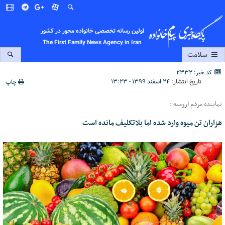
اولین رسانه تخصصی خانواده محور در کشور
The First Family News Agency in Iran
سلامت
کد خبر: 2332
تاریخ انتشار:
۲۴ اسفند ۱۳۹۹ - ۱۳:۲۳
چاپ
نماینده مردم ارومیه :
هزاران تن میوه وارد شده اما بلاتکلیف مانده است