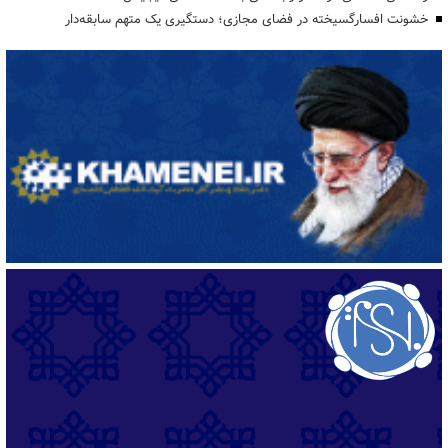
خشونت افسارگسیخته در فضای مجازی؛ دستگیری یک متهم سابقه‌دار