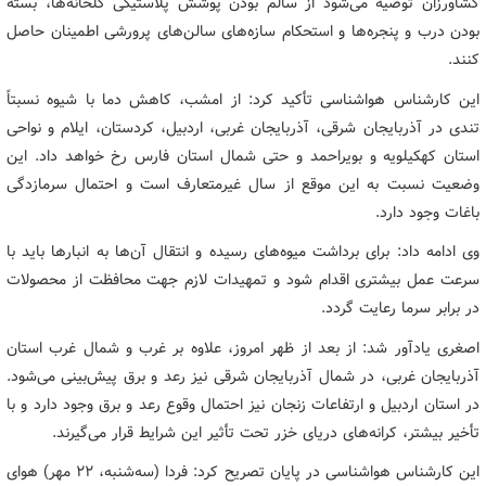
کشاورزان توصیه می‌شود از سالم بودن پوشش پلاستیکی گلخانه‌ها، بسته
بودن درب و پنجره‌ها و استحکام سازه‌های سالن‌های پرورشی اطمینان حاصل
کنند.
این کارشناس هواشناسی تأکید کرد: از امشب، کاهش دما با شیوه نسبتاً
تندی در آذربایجان شرقی، آذربایجان غربی، اردبیل، کردستان، ایلام و نواحی
استان کهکیلویه و بویراحمد و حتی شمال استان فارس رخ خواهد داد. این
وضعیت نسبت به این موقع از سال غیرمتعارف است و احتمال سرمازدگی
باغات وجود دارد.
وی ادامه داد: برای برداشت میوه‌های رسیده و انتقال آن‌ها به انبارها باید با
سرعت عمل بیشتری اقدام شود و تمهیدات لازم جهت محافظت از محصولات
در برابر سرما رعایت گردد.
اصغری یادآور شد: از بعد از ظهر امروز، علاوه بر غرب و شمال غرب استان
آذربایجان غربی، در شمال آذربایجان شرقی نیز رعد و برق پیش‌بینی می‌شود.
در استان اردبیل و ارتفاعات زنجان نیز احتمال وقوع رعد و برق وجود دارد و با
تأخیر بیشتر، کرانه‌های دریای خزر تحت تأثیر این شرایط قرار می‌گیرند.
این کارشناس هواشناسی در پایان تصریح کرد: فردا (سه‌شنبه، ۲۲ مهر) هوای