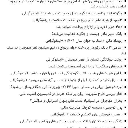
مجلس خبرگان رهبری: هر اقدامی برای استیفای حقوق ملت باید در چارچوب
تدابیر رهبر انقلاب باشد
چگونه اینفلوئنسرها به الگوی نسل جدید تبدیل شدند؟ +اینفوگرافی
3مورد از شبه علم های رایج در صفحات سلامت +اینفوگرافی
۴۵۰ هزار فقره وام ازدواج پرداخت خواهد شد
بانک شیر مادر چیست و چگونه فعالیت می‌کند؟
رویداد ملی «انتخاب جوان سال ۱۴۰۴» +اینفوگرافی
اسامی ۳ بانک رکوردار پرداخت «وام ازدواج»/ نیم میلیون نفر همچنان در صف
وام
روایت دوگانگی انسان در عصر دیجیتال +اینفوگرافی
کلیه‌های سنگ‌ساز را با این آبمیوه‌ها سلامت کنید
با این شربت‌های طب سنتی، گرمازدگی تابستان را فراری دهید +اینفوگرافی
۱۱ سوال کلیدی که باید قبل از ازدواج از همسر آینده‌تان بپرسید +اینفوگرافی
نبرد دو غول ایرانی در مستر المپیا ۲۰۲۶؛ بهروز تابانی شگفتی‌ساز می‌شود؟
آغاز بررسی طرح مدیریت ایران بر تنگه هرمز در کمیسیون امنیت ملی
بحران مهاجران در اسپانیا؛ دست‌های پنهان اسرائیل و مراکش؟
پول توجیبی؛ مدرسه کوچک مدیریت مالی
اربعین؛ فرصتی برای تحکیم خانواده +اینفوگرافی
زندگی مجردی دختران؛ انتخابی نوین، چالش های واقعی +اینفوگرافی