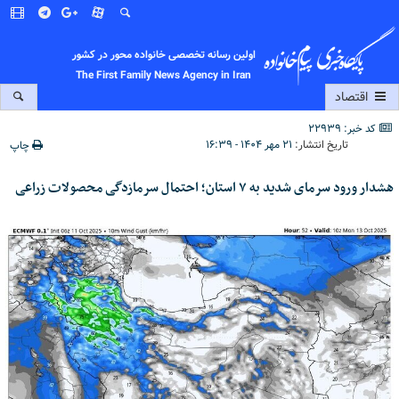
اولین رسانه تخصصی خانواده محور در کشور
The First Family News Agency in Iran
اقتصاد
کد خبر: 22939
تاریخ انتشار:
۲۱ مهر ۱۴۰۴ - ۱۶:۳۹
چاپ
هشدار ورود سرمای شدید به ۷ استان؛ احتمال سرمازدگی محصولات زراعی