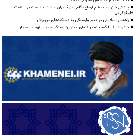
صبحانه بخورید، هوس شیرینی نکنید
پزشکی خانواده و نظام ارجاع؛ گامی بزرگ برای عدالت و کیفیت در سلامت
+اینفوگرافی
راهنمای سلامتی در عصر وابستگی به دستگاه‌های دیجیتال
خشونت افسارگسیخته در فضای مجازی؛ دستگیری یک متهم سابقه‌دار