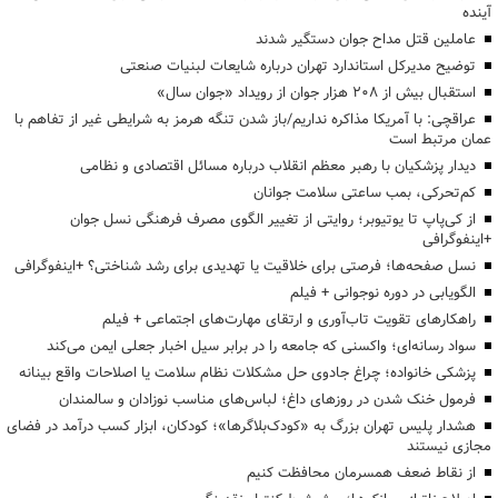
آینده
عاملین قتل مداح جوان دستگیر شدند
توضیح مدیرکل استاندارد تهران درباره شایعات لبنیات صنعتی
استقبال بیش از ۲۰۸ هزار جوان از رویداد «جوان سال»
عراقچی: با آمریکا مذاکره نداریم/باز شدن تنگه هرمز به شرایطی غیر از تفاهم با
عمان مرتبط است
دیدار پزشکیان با رهبر معظم انقلاب درباره مسائل اقتصادی و نظامی
کم‌تحرکی، بمب ساعتی سلامت جوانان
از کی‌پاپ تا یوتیوبر؛ روایتی از تغییر الگوی مصرف فرهنگی نسل جوان
+اینفوگرافی
نسل صفحه‌ها؛ فرصتی برای خلاقیت یا تهدیدی برای رشد شناختی؟ +اینفوگرافی
الگویابی در دوره نوجوانی + فیلم
راهکارهای تقویت تاب‌آوری و ارتقای مهارت‌های اجتماعی + فیلم
سواد رسانه‌ای؛ واکسنی که جامعه را در برابر سیل اخبار جعلی ایمن می‌کند
پزشکی خانواده؛ چراغ جادوی حل مشکلات نظام سلامت یا اصلاحات واقع بینانه
فرمول خنک شدن در روزهای داغ؛ لباس‌های مناسب نوزادان و سالمندان
هشدار پلیس تهران بزرگ به «کودک‌بلاگرها»؛ کودکان، ابزار کسب درآمد در فضای
مجازی نیستند
از نقاط ضعف همسرمان محافظت کنیم