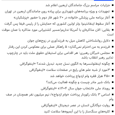
جزئیات مراسم بزرگ جاماندگان اربعین اعلام شد
تمهیدات و ویژه برنامه‌های شهرداری برای پیاده روی جاماندگان اربعین در تهران
آغاز برنامه ملی پزشکی خانواده در ۲۰ شهر فاز دوم با حضور «پزشکیان»
آغاز سقوط اینفانتینو/ ولز اولین کشوری که حمایتش را از رئیس فیفا پس گرفت
بقایی: الان مذاکره‌ای با آمریکا نداریم/مسیر کشتیرانی مورد مذاکره با عمان موقت
است
دلایل روانشناختی کاهش میل به فرزندآوری در زوج‌های جوان
فرزندم به من احترام نمی‌گذارد؛ ۵ راهکار عملی برای معکوس کردن این رفتار
مجلس خبرگان رهبری: هر اقدامی برای استیفای حقوق ملت باید در چارچوب
تدابیر رهبر انقلاب باشد
چگونه اینفلوئنسرها به الگوی نسل جدید تبدیل شدند؟ +اینفوگرافی
3مورد از شبه علم های رایج در صفحات سلامت +اینفوگرافی
۴۵۰ هزار فقره وام ازدواج پرداخت خواهد شد
بانک شیر مادر چیست و چگونه فعالیت می‌کند؟
رویداد ملی «انتخاب جوان سال ۱۴۰۴» +اینفوگرافی
اسامی ۳ بانک رکوردار پرداخت «وام ازدواج»/ نیم میلیون نفر همچنان در صف
وام
روایت دوگانگی انسان در عصر دیجیتال +اینفوگرافی
کلیه‌های سنگ‌ساز را با این آبمیوه‌ها سلامت کنید