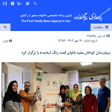
اولین رسانه تخصصی خانواده محور در کشور
The First Family News Agency in Iran
سلامت
کد خبر: 22545
تاریخ انتشار:
۱۶ مهر ۱۴۰۴ - ۱۴:۵۶
چاپ
بیمارستان کودکان مفید «آوای قصه، رنگ لبخند» را برگزار کرد