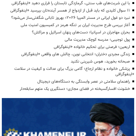
با این شربت‌های طب سنتی، گرمازدگی تابستان را فراری دهید +اینفوگرافی
۱۱ سوال کلیدی که باید قبل از ازدواج از همسر آینده‌تان بپرسید +اینفوگرافی
نبرد دو غول ایرانی در مستر المپیا ۲۰۲۶؛ بهروز تابانی شگفتی‌ساز می‌شود؟
آغاز بررسی طرح مدیریت ایران بر تنگه هرمز در کمیسیون امنیت ملی
بحران مهاجران در اسپانیا؛ دست‌های پنهان اسرائیل و مراکش؟
پول توجیبی؛ مدرسه کوچک مدیریت مالی
اربعین؛ فرصتی برای تحکیم خانواده +اینفوگرافی
زندگی مجردی دختران؛ انتخابی نوین، چالش های واقعی +اینفوگرافی
صبحانه بخورید، هوس شیرینی نکنید
پزشکی خانواده و نظام ارجاع؛ گامی بزرگ برای عدالت و کیفیت در سلامت
+اینفوگرافی
راهنمای سلامتی در عصر وابستگی به دستگاه‌های دیجیتال
خشونت افسارگسیخته در فضای مجازی؛ دستگیری یک متهم سابقه‌دار