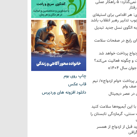
فرزندم به من احترام نمی‌گذارد؛ ۵ راهکار عملی
فتار
 هر اقدامی برای استیفای
ب تدابیر رهبر انقلاب باشد
به الگوی نسل جدید تبدیل
های رایج در صفحات سلامت
 و چگونه فعالیت می‌کند؟
رویداد ملی «انتخاب جوان سال ۱۴۰۴»
چاپ روی بوم
کوردار پرداخت «وام ازدواج»/ نیم
قاب عکس
 صف وام
دانلود افزونه های وردپرس
 در عصر دیجیتال
با این آبمیوه‌ها سلامت کنید
سنتی، گرمازدگی تابستان را
ید قبل از ازدواج از همسر
گرافی