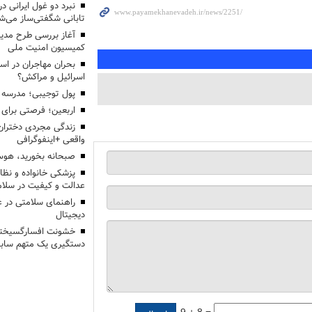
تابانی شگفتی‌ساز می‌ش
آغاز بررسی طرح مدیر
کمیسیون امنیت ملی
بحران مهاجران در اس
اسرائیل و مراکش؟
پول توجیبی؛ مدرسه 
اربعین؛ فرصتی برای 
زندگی مجردی دختران
واقعی +اینفوگرافی
صبحانه بخورید، هوس
پزشکی خانواده و نظا
عدالت و کیفیت در سلام
راهنمای سلامتی در 
دیجیتال
خشونت افسارگسیخته
دستگیری یک متهم سابقه
9 + 8 =