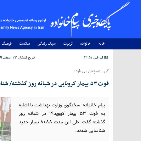
اولین رسانه تخصصی خانواده م
Family News Agency in Iran
خانه
خانواده
تربیت
سبک زندگی
سلامت
فرهنگ
کد خبر: 2251
تاریخ انتشار:
۲۲ اسفند ۱۳۹۹ - ۱۵:۰۲
کرونا همچنان می تازد؛
فوت ۵۳ بیمار کرونایی در شبانه روز گذشته/ شناسایی بیش از ۸۰۰۰ بیمار جدید
پیام خانواده- سخنگوی وزارت بهداشت با اشاره
به فوت ۵۳ بیمار کووید۱۹ در شبانه روز
گذشته گفت: طی این مدت ۸۰۸۸ بیمار جدید
شناسایی شدند.