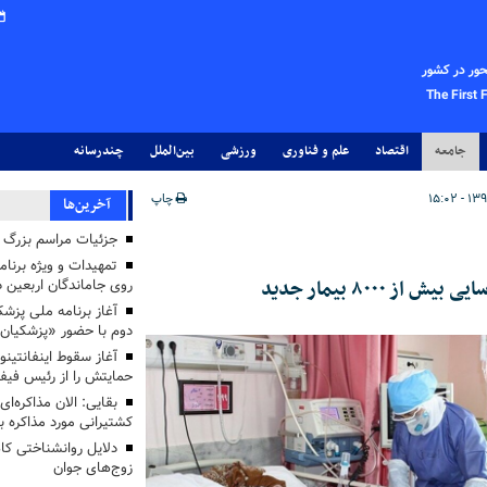
حور در کشور
The First 
جامعه
اقتصاد
علم و فناوری
ورزشی
بین‌الملل
چندرسانه
چاپ
آخرین‌ها
جزئیات مراسم بزرگ ج
تمهیدات و ویژه برنام
روی جاماندگان اربعین د
دوم با حضور «پزشکیان
آغاز سقوط اینفانتینو
حمایتش را از رئیس فی
بقایی: الان مذاکره‌ای
کشتیرانی مورد مذاکره 
دلایل روانشناختی کا
زوج‌های جوان