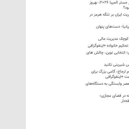
نبرد دو غول ایرانی در مستر المپیا ۲۰۲۶؛ بهروز
ود؟
یت ایران بر تنگه هرمز در
پانیا؛ دست‌های پنهان
کوچک مدیریت مالی
تحکیم خانواده +اینفوگرافی
؛ انتخابی نوین، چالش های
 شیرینی نکنید
م ارجاع؛ گامی بزرگ برای
ت +اینفوگرافی
عصر وابستگی به دستگاه‌های
 در فضای مجازی؛
‌دار