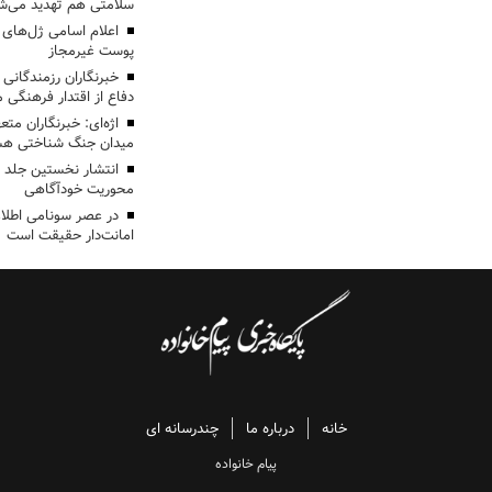
سلامتی هم تهدید می‌شو
اعلام اسامی ژل‌های
پوست غیرمجاز
خبرنگاران رزمندگانی
دفاع از اقتدار فرهنگی
اژه‌ای: خبرنگاران مت
میدان جنگ شناختی هس
انتشار نخستین جلد ا
محوریت خودآگاهی
در عصر سونامی اطلا
امانت‌دار حقیقت است
خانه
درباره ما
چندرسانه ای
پیام خانواده