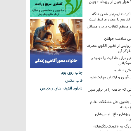
استقبال بیش از ۲۰۸ هزار جوان از رویداد «جوان
اکره نداریم/باز شدن تنگه
 تفاهم با عمان مرتبط است
ر معظم انقلاب درباره مسائل
ی سلامت جوانان
؛ روایتی از تغییر الگوی مصرف
فوگرافی
 برای خلاقیت یا تهدیدی
فوگرافی
انی + فیلم
چاپ روی بوم
‌آوری و ارتقای مهارت‌های
قاب عکس
دانلود افزونه های وردپرس
ی که جامعه را در برابر سیل
غ جادوی حل مشکلات نظام
بینانه
وزهای داغ؛ لباس‌های
دان
رگ به «کودک‌بلاگرها»؛