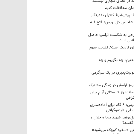
مد در فضای مجازی نیستند
ان محافظت کنیم
ها؛ پیش‌شرط کنترل نقدینگی
واحدی شاخص کل بورس؛ فتح قله
خارجی به شکست ترامپ حاصل
لابی است
مان نزدیک است/ تکذیب سهم
احتیم، چه بگوییم و چه
ولیت‌پذیری در یک سرگرمی
 رمز آرامش در زندگی مشترک
خانه؛ راز تابستانی آرام برای
رافی
از تابستان تا کلاس درس؛ ۶ گام برای آماده‌سازی
نایی +اینفوگرافی
/رهبر شهید درباره حلال و
گفتند؟
قتی «سفره کوچک می‌شود»