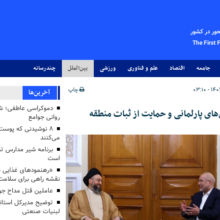
حور در کشور
The First 
جامعه
اقتصاد
علم و فناوری
ورزشی
بین‌الملل
چندرسانه
چاپ
آخرین‌ها
دموکراسی عاطفی؛ 
های پارلمانی و حمایت از ثبات منطقه
روانی جوامع
۸ نوشیدنی که پوست
می‌کنند
برنامه شیر مدارس تدا
است
«رهنمودهای غذایی بر
نقشه راهی برای سلامت
عاملین قتل مداح جو
توضیح مدیرکل استاند
لبنیات صنعتی