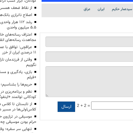
کودکان، ابزار کسب درآ
از نقاط ضعف همسرم
سیدعمار حکیم
ایران
عراق
اصلاح ناترازی بانک‌
رشد ۱۱۲ هزار 
۵.۵ میلیون واحدی
اعتراف رسانه‌های 
مجاهدت رسانه‌های انق
عراقچی: توافق با ع
۱۱ درصدی ایران از خزر
وقتی از فرزندمان نار
نگوییم
بازی، یادگیری و مسئ
+فیلم
حریم‌ها را بشناسیم؛
نظم و برنامه‌ریزی در 
کودکانی توانمند +اینفوگ
2 + 2 =
کلاس‌اولی‌ها در مسیر دا
موسیقی در ترازوی حق
حرام بودن موسیقی چه 
تنهایی سر سفره؛ و