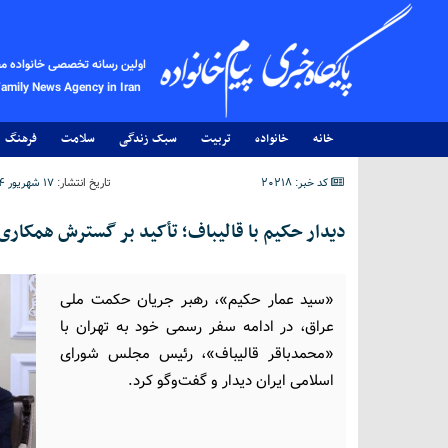
اولین رسانه تخصصی خانواده م
Family News Agency in Iran
خانه
خانواده
تربیت
سبک زندگی
سلامت
فرهنگ
کد خبر: 20218
تاریخ انتشار:
۱۷ شهریور ۱۴۰۴ - ۰۳:۱۰
دیدار حکیم با قالیباف؛ تأکید بر گسترش همکاری‌
«سید عمار حکیم»، رهبر جریان حکمت ملی
عراق، در ادامه سفر رسمی خود به تهران با
«محمدباقر قالیباف»، رئیس مجلس شورای
اسلامی ایران دیدار و گفت‌وگو کرد.