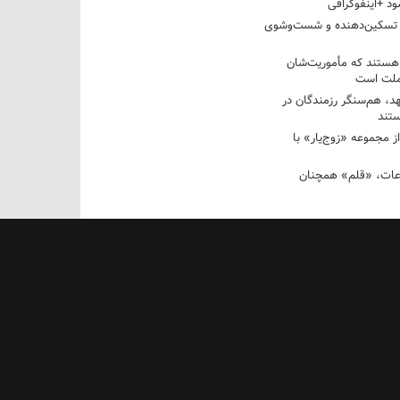
د +اینفوگرافی
 تسکین‌دهنده و شست‌وشوی
 هستند که مأموریت‌شان
 ملت است
عهد، هم‌سنگر رزمندگان در
تند
ز مجموعه «زوج‌یار» با
عات، «قلم» همچنان