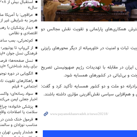
سال»
عراقچی: با آمریکا مذ
هرمز به شرایطی غیر از
دیدار پزشکیان با رهب
سترش همکاری‌های پارلمانی و تقویت نقش مجالس دو
اقتصادی و نظامی
کم‌تحرکی، بمب ساعت
 ثبات و امنیت در خاورمیانه از دیگر محورهای رایزنی
از کی‌پاپ تا یوتیوبر
فرهنگی نسل جوان +این
نسل صفحه‌ها؛ فرصتی
برای رشد شناختی؟ +این
 ایران در مقابله با تهدیدات رژیم صهیونیستی تصریح
الگویابی در دوره نوجو
ونت و بی‌ثباتی در کشورهای همسایه شود.
راهکارهای تقویت تاب
برادرانه دو ملت و دو کشور همسایه تأکید کرد و گفت:
اجتماعی + فیلم
سواد رسانه‌ای؛ واکسن
 و هم‌افزایی سیاسی نقش‌آفرینی مؤثری داشته باشند.
اخبار جعلی ایمن می‌کند
پزشکی خانواده؛ چرا
سلامت یا اصلاحات واقع 
فرمول خنک شدن در ر
مناسب نوزادان و سالمن
هشدار پلیس تهران بز