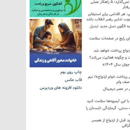
فرزندم به من احترام نمی‌گذارد؛ ۵ راهکار عملی
فتار
 هر اقدامی برای استیفای
ب تدابیر رهبر انقلاب باشد
به الگوی نسل جدید تبدیل
های رایج در صفحات سلامت
 و چگونه فعالیت می‌کند؟
رویداد ملی «انتخاب جوان سال ۱۴۰۴»
چاپ روی بوم
کوردار پرداخت «وام ازدواج»/ نیم
قاب عکس
 صف وام
دانلود افزونه های وردپرس
 در عصر دیجیتال
با این آبمیوه‌ها سلامت کنید
سنتی، گرمازدگی تابستان را
ید قبل از ازدواج از همسر
گرافی