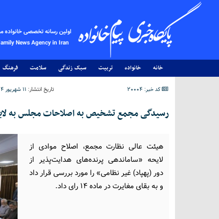
اولین رسانه تخصصی خانواده م
Family News Agency in Iran
خانه
خانواده
تربیت
سبک زندگی
سلامت
فرهنگ
کد خبر: 20004
تاریخ انتشار:
۱۱ شهریور ۱۴۰۴ - ۲۲:۳۱
رسیدگی مجمع تشخیص به اصلاحات مجلس به لایح
هیئت عالی نظارت مجمع، اصلاح موادی از
لایحه «ساماندهی پرنده‌های هدایت‌پذیر از
دور (پهپاد) غیر نظامی» را مورد بررسی قرار داد
و به بقای مغایرت در ماده ۱۴ رای داد.