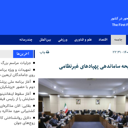
حور در کشور
The First 
جامعه
اقتصاد
علم و فناوری
ورزشی
بین‌الملل
چندرسانه
چاپ
آخرین‌ها
جزئیات مراسم بزرگ ج
ه ساماندهی پهپادهای غیرنظامی
تمهیدات و ویژه برنام
روی جاماندگان اربعین د
دوم با حضور «پزشکیان
آغاز سقوط اینفانتینو
حمایتش را از رئیس فی
بقایی: الان مذاکره‌ای
کشتیرانی مورد مذاکره 
دلایل روانشناختی کا
زوج‌های جوان