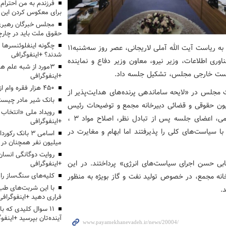
برای معکوس کردن این ر
مجلس خبرگان رهبری:
حقوق ملت باید در چارچو
چگونه اینفلوئنسرها 
؛ هیئت عالی نظارت مجمع به ریاست آیت الله آملی لاریجانی، عصر روز سه‌شنبه11
شدند؟ +اینفوگرافی
طات و فناوری اطلاعات، وزیر نیرو، معاون وزیر دفاع و نماینده
3مورد از شبه علم 
است خارجی مجلس، تشکیل جلسه داد.
+اینفوگرافی
۴۵۰ هزار فقره وام ازدواج پرداخت خواهد شد
 مجلس در «لایحه ساماندهی پرنده‌های هدایت‌پذیر از
بانک شیر مادر چیست
یسیون حقوقی و قضائی دبیرخانه مجمع و توضیحات رئیس
کمیسیون امنیت ملی و سیاست خارجی مجلس شورای اسلامی، اعضای جلسه پس از تبادل نظر، اصلاح مواد 3 ،
+اینفوگرافی
 با سیاست‌های کلی را پذیرفتند اما ابهام و مغایرت در
اسامی ۳ بانک ر
میلیون نفر همچنان در
روایت دوگانگی انسان
ابی حسن اجرای سیاست‌های انرژی» پرداختند. در این
+اینفوگرافی
انه مجمع، در خصوص تولید نفت و گاز بویژه به منظور
کلیه‌های سنگ‌ساز را 
با این شربت‌های طب 
.
فراری دهید +اینفوگرافی
۱۱ سوال کلیدی که با
آینده‌تان بپرسید +اینفو