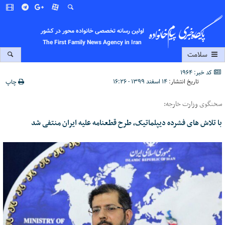
اولین رسانه تخصصی خانواده محور در کشور
The First Family News Agency in Iran
سلامت
کد خبر: 1964
تاریخ انتشار:
۱۴ اسفند ۱۳۹۹ - ۱۶:۲۶
چاپ
سخنگوی وزارت خارجه:
با تلاش های فشرده دیپلماتیک، طرح قطعنامه علیه ایران منتفی شد