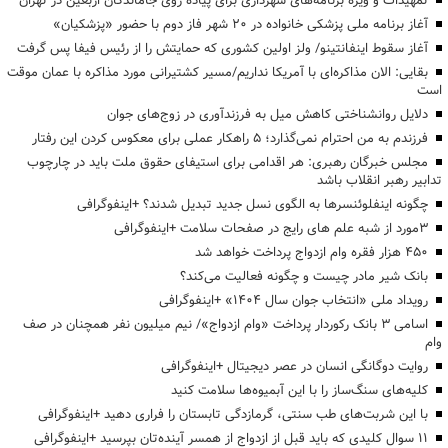
تمهیدات و ویژه برنامه‌های شهرداری برای پیاده روی جاماندگان اربعین در تهران
آغاز برنامه ملی پزشکی خانواده در ۲۰ شهر فاز دوم با حضور «پزشکیان»
آغاز سقوط اینفانتینو/ ولز اولین کشوری که حمایتش را از رئیس فیفا پس گرفت
بقایی: الان مذاکره‌ای با آمریکا نداریم/مسیر کشتیرانی مورد مذاکره با عمان موقت
است
دلایل روانشناختی کاهش میل به فرزندآوری در زوج‌های جوان
فرزندم به من احترام نمی‌گذارد؛ ۵ راهکار عملی برای معکوس کردن این رفتار
مجلس خبرگان رهبری: هر اقدامی برای استیفای حقوق ملت باید در چارچوب
تدابیر رهبر انقلاب باشد
چگونه اینفلوئنسرها به الگوی نسل جدید تبدیل شدند؟ +اینفوگرافی
3مورد از شبه علم های رایج در صفحات سلامت +اینفوگرافی
۴۵۰ هزار فقره وام ازدواج پرداخت خواهد شد
بانک شیر مادر چیست و چگونه فعالیت می‌کند؟
رویداد ملی «انتخاب جوان سال ۱۴۰۴» +اینفوگرافی
اسامی ۳ بانک رکوردار پرداخت «وام ازدواج»/ نیم میلیون نفر همچنان در صف
وام
روایت دوگانگی انسان در عصر دیجیتال +اینفوگرافی
کلیه‌های سنگ‌ساز را با این آبمیوه‌ها سلامت کنید
با این شربت‌های طب سنتی، گرمازدگی تابستان را فراری دهید +اینفوگرافی
۱۱ سوال کلیدی که باید قبل از ازدواج از همسر آینده‌تان بپرسید +اینفوگرافی