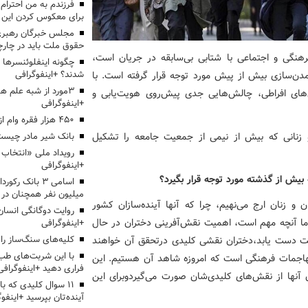
برای معکوس کردن این ر
مجلس خبرگان رهبری:
حقوق ملت باید در چارچو
هنگی و اجتماعی با شتابی بی‌سابقه در جریان است،
چگونه اینفلوئنسرها 
شدند؟ +اینفوگرافی
مدن‌سازی بیش از پیش مورد توجه قرار گرفته است. با
3مورد از شبه علم 
های افراطی، چالش‌هایی جدی پیش‌روی هویت‌یابی و
+اینفوگرافی
۴۵۰ هزار فقره وام ازدواج پرداخت خواهد شد
و زنانی که بیش از نیمی از جمعیت جامعه را تشکیل
بانک شیر مادر چیست
+اینفوگرافی
یش از گذشته مورد توجه قرار بگیرد؟
اسامی ۳ بانک ر
میلیون نفر همچنان در
 و زنان ارج می‌نهیم، چرا که آنها آینده‌سازان کشور
روایت دوگانگی انسان
ما آنچه مهم است، اهمیت نقش‌آفرینی دختران در حال
+اینفوگرافی
فت دست یابد،دختران نقشی کلیدی درتحقق آن خواهند
کلیه‌های سنگ‌ساز را 
با این شربت‌های طب 
هاجمات فرهنگی‌ است که امروزه شاهد آن هستیم. این
فراری دهید +اینفوگرافی
آنها از نقش‌های کلیدی‌شان صورت می‌گیردوبرای این
۱۱ سوال کلیدی که با
آینده‌تان بپرسید +اینفو