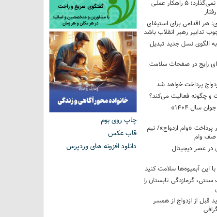
فرزندم به من احترام نمی‌گذارد؛ ۵ راهکار عملی
فتار
 هر اقدامی برای استیفای
ب تدابیر رهبر انقلاب باشد
به الگوی نسل جدید تبدیل
های رایج در صفحات سلامت
 و چگونه فعالیت می‌کند؟
رویداد ملی «انتخاب جوان سال ۱۴۰۴»
چاپ روی بوم
کوردار پرداخت «وام ازدواج»/ نیم
قاب عکس
 صف وام
دانلود افزونه های وردپرس
 در عصر دیجیتال
با این آبمیوه‌ها سلامت کنید
سنتی، گرمازدگی تابستان را
ید قبل از ازدواج از همسر
گرافی