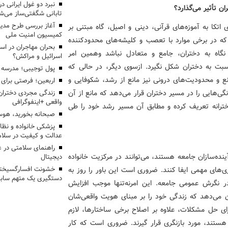
ن تأثیر می‌گذارد؟
تابانی شگفتی‌ساز می‌ش
آغاز بررسی طرح مدیر
اتکا به آموزه‌های قرآنی، دینی و اصیل، گاه مبتنی بر
کمیسیون امنیت ملی
 که در برخی موارد با تعصب و کلیشه‌های محدودکننده
بحران مهاجران در اس
نگاه به دختران، جامع و متعادل نباشد وهمین امر
اسرائیل و مراکش؟
 نسبت به دختران شکل نگیرد. ازسوی دیگر، در حالی که
پول توجیبی؛ مدرسه 
ع و محدودیت‌های درونی نیز مانع از رشد، شکوفایی و
اربعین؛ فرصتی برای 
ی‌هایی را در مسیر دختران قرار می‌دهد که مانع از آن
زندگی مجردی دختران
واقعی +اینفوگرافی
رانه تعریف کرده و مطابق آن مسیر رشد خود را طی
صبحانه بخورید، هوس
پزشکی خانواده و نظا
عدالت و کیفیت در سلام
راهنمای سلامتی در 
آینده‌سازان جامعه هستند، می‌توانند در مرکزیت خانواده
دیجیتال
‌های مهمی ایفا کنند. ضروری است این باور را روز به
خشونت افسارگسیخته
دستگیری یک متهم سابقه
 نگرش عمومی جامعه. این امرنه‌تنها موجب افزایش
ن می‌دهد که زندگی خود را بر مبنای هویت واقعی‌شان
رای حل مشکلات، علاوه بر اصلاح برخی ساختارها، لازم
 هستند، مورد بازنگری قرار گیرند. ضروری است که کار