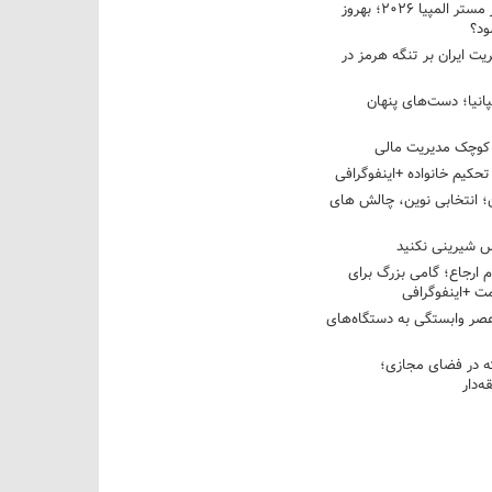
نبرد دو غول ایرانی در مستر المپیا ۲۰۲۶؛ بهروز
ود؟
یت ایران بر تنگه هرمز در
پانیا؛ دست‌های پنهان
کوچک مدیریت مالی
تحکیم خانواده +اینفوگرافی
؛ انتخابی نوین، چالش های
 شیرینی نکنید
م ارجاع؛ گامی بزرگ برای
ت +اینفوگرافی
عصر وابستگی به دستگاه‌های
 در فضای مجازی؛
‌دار