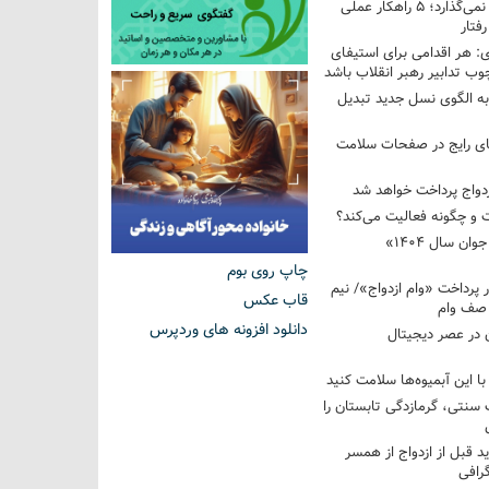
فرزندم به من احترام نمی‌گذارد؛ ۵ راهکار عملی
فتار
 هر اقدامی برای استیفای
ب تدابیر رهبر انقلاب باشد
به الگوی نسل جدید تبدیل
های رایج در صفحات سلامت
 و چگونه فعالیت می‌کند؟
رویداد ملی «انتخاب جوان سال ۱۴۰۴»
چاپ روی بوم
کوردار پرداخت «وام ازدواج»/ نیم
قاب عکس
 صف وام
دانلود افزونه های وردپرس
 در عصر دیجیتال
با این آبمیوه‌ها سلامت کنید
سنتی، گرمازدگی تابستان را
ید قبل از ازدواج از همسر
گرافی