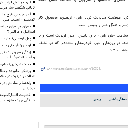
تابانی شگفتی‌ساز می‌ش
آغاز بررسی طرح مدیر
رد: موفقیت مدیریت تردد زائران اربعین، محصول کار
کمیسیون امنیت ملی
رژانس، هلال‌احمر و پلیس است.
بحران مهاجران در اس
اسرائیل و مراکش؟
امت جان زائران برای پلیس راهور اولویت است و با
پول توجیبی؛ مدرسه 
 شد. در روزهای اخیر، خودروهای متعددی که دو تخلف
اربعین؛ فرصتی برای 
خواهد داشت.
زندگی مجردی دختران
واقعی +اینفوگرافی
صبحانه بخورید، هوس
پزشکی خانواده و نظا
عدالت و کیفیت در سلام
راهنمای سلامتی در 
دیجیتال
خشونت افسارگسیخته
خستگی ذهنی
اربعین
دستگیری یک متهم سابقه