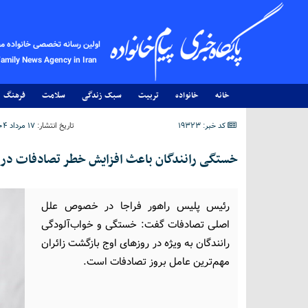
اولین رسانه تخصصی خانواده م
Family News Agency in Iran
خانه
خانواده
تربیت
سبک زندگی
سلامت
فرهنگ
کد خبر: 19323
تاریخ انتشار:
۱۷ مرداد ۱۴۰۴ - ۰۴:۵۸
خستگی رانندگان باعث افزایش خطر تصادفات در ا
رئیس پلیس راهور فراجا در خصوص علل
اصلی تصادفات گفت: خستگی و خواب‌آلودگی
رانندگان به ویژه در روزهای اوج بازگشت زائران
مهم‌ترین عامل بروز تصادفات است.