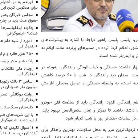
برای معکوس کردن این ر
مجلس خبرگان رهبری:
حقوق ملت باید در چارچو
چگونه اینفلوئنسرها 
شدند؟ +اینفوگرافی
، رئیس پلیس راهور فراجا، با اشاره به پیشرفت‌های
3مورد از شبه علم 
+اینفوگرافی
 اعلام کرد: تردد در مسیرهای پرتردد مانند ایلام به
۴۵۰ هزار فقره وام ازدواج پرداخت خواهد شد
ر و ایمن‌تر شده است.
بانک شیر مادر چیست
 داشت: خستگی و خواب‌آلودگی رانندگان، به‌ویژه در
+اینفوگرافی
روزهای اوج بازگشت زائران، مهم‌ترین عامل بروز تصادفات است. میدان دید رانندگان در شب تا 60 درصد کاهش
اسامی ۳ بانک ر
 و زمان عکس‌العمل، که در شرایط عادی حدود 0.9 ثانیه است، به واسطه خستگی و عوامل محیطی افزایش
میلیون نفر همچنان در
روایت دوگانگی انسان
+اینفوگرافی
رانندگان افزود: رانندگان باید از سلامت فنی خودرو
کلیه‌های سنگ‌ساز را 
اشته باشند تا تمرکز و زمان عکس‌العمل بهبود یابد.
با این شربت‌های طب 
ی در ساعات خنک‌تر روز یا شب انجام شود.
فراری دهید +اینفوگرافی
۱۱ سوال کلیدی که با
دیک‌ترین مرز به محل سکونت، بهترین راهکار برای
آینده‌تان بپرسید +اینفو
 خسروی، باشماق و تمرچین با امکانات کامل آماده