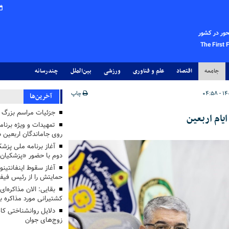
حور در کشور
The First 
جامعه
اقتصاد
علم و فناوری
ورزشی
بین‌الملل
چندرسانه
چاپ
آخرین‌ها
جزئیات مراسم بزرگ ج
یام اربعین
تمهیدات و ویژه برنام
روی جاماندگان اربعین د
دوم با حضور «پزشکیان
آغاز سقوط اینفانتینو
حمایتش را از رئیس فی
بقایی: الان مذاکره‌ای
کشتیرانی مورد مذاکره 
دلایل روانشناختی کا
زوج‌های جوان