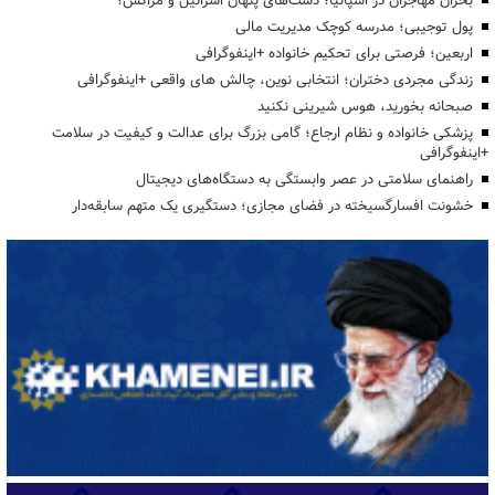
بحران مهاجران در اسپانیا؛ دست‌های پنهان اسرائیل و مراکش؟
پول توجیبی؛ مدرسه کوچک مدیریت مالی
اربعین؛ فرصتی برای تحکیم خانواده +اینفوگرافی
زندگی مجردی دختران؛ انتخابی نوین، چالش های واقعی +اینفوگرافی
صبحانه بخورید، هوس شیرینی نکنید
پزشکی خانواده و نظام ارجاع؛ گامی بزرگ برای عدالت و کیفیت در سلامت
+اینفوگرافی
راهنمای سلامتی در عصر وابستگی به دستگاه‌های دیجیتال
خشونت افسارگسیخته در فضای مجازی؛ دستگیری یک متهم سابقه‌دار