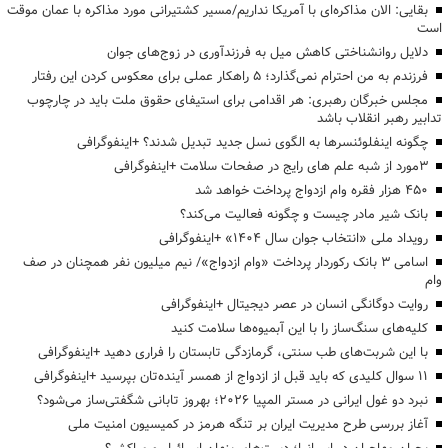
بقایی: الان مذاکره‌ای با آمریکا نداریم/مسیر کشتیرانی مورد مذاکره با عمان موقت
است
دلایل روانشناختی کاهش میل به فرزندآوری در زوج‌های جوان
فرزندم به من احترام نمی‌گذارد؛ ۵ راهکار عملی برای معکوس کردن این رفتار
مجلس خبرگان رهبری: هر اقدامی برای استیفای حقوق ملت باید در چارچوب
تدابیر رهبر انقلاب باشد
چگونه اینفلوئنسرها به الگوی نسل جدید تبدیل شدند؟ +اینفوگرافی
3مورد از شبه علم های رایج در صفحات سلامت +اینفوگرافی
۴۵۰ هزار فقره وام ازدواج پرداخت خواهد شد
بانک شیر مادر چیست و چگونه فعالیت می‌کند؟
رویداد ملی «انتخاب جوان سال ۱۴۰۴» +اینفوگرافی
اسامی ۳ بانک رکوردار پرداخت «وام ازدواج»/ نیم میلیون نفر همچنان در صف
وام
روایت دوگانگی انسان در عصر دیجیتال +اینفوگرافی
کلیه‌های سنگ‌ساز را با این آبمیوه‌ها سلامت کنید
با این شربت‌های طب سنتی، گرمازدگی تابستان را فراری دهید +اینفوگرافی
۱۱ سوال کلیدی که باید قبل از ازدواج از همسر آینده‌تان بپرسید +اینفوگرافی
نبرد دو غول ایرانی در مستر المپیا ۲۰۲۶؛ بهروز تابانی شگفتی‌ساز می‌شود؟
آغاز بررسی طرح مدیریت ایران بر تنگه هرمز در کمیسیون امنیت ملی