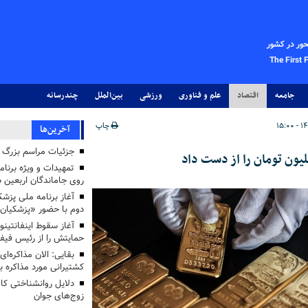
حور در کشور
The First 
جامعه
اقتصاد
علم و فناوری
ورزشی
بین‌الملل
چندرسانه
چاپ
آخرین‌ها
جزئیات مراسم بزرگ ج
تمهیدات و ویژه برنام
روی جاماندگان اربعین د
دوم با حضور «پزشکیان
آغاز سقوط اینفانتینو
حمایتش را از رئیس فی
بقایی: الان مذاکره‌ای
کشتیرانی مورد مذاکره 
دلایل روانشناختی کا
زوج‌های جوان