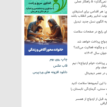
فرزندم به من احترام نمی‌گذارد؛ ۵ راهکار عملی
فتار
 هر اقدامی برای استیفای
ب تدابیر رهبر انقلاب باشد
به الگوی نسل جدید تبدیل
های رایج در صفحات سلامت
 و چگونه فعالیت می‌کند؟
رویداد ملی «انتخاب جوان سال ۱۴۰۴»
چاپ روی بوم
کوردار پرداخت «وام ازدواج»/ نیم
قاب عکس
 صف وام
دانلود افزونه های وردپرس
 در عصر دیجیتال
با این آبمیوه‌ها سلامت کنید
سنتی، گرمازدگی تابستان را
ید قبل از ازدواج از همسر
گرافی