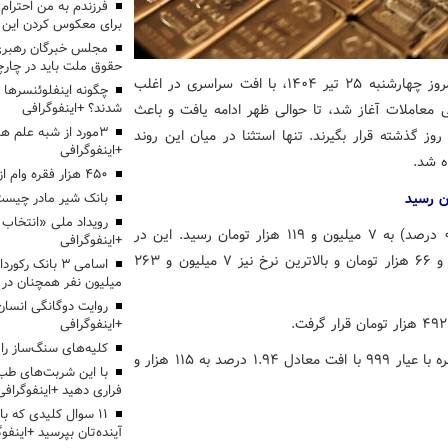
برای معکوس کردن این ر
مجلس خبرگان رهبری:
حقوق ملت باید در چارچو
؛ بازار طلا در معاملات امروز چهارشنبه ۲۵ تیر ۱۴۰۴، با افت سراسری در اغلب
چگونه اینفلوئنسرها 
شدند؟ +اینفوگرافی
 معاملات آغاز شد، تا حوالی ظهر ادامه یافت و باعث
3مورد از شبه علم 
ز گذشته قرار بگیرند. تنها استثنا در میان این روند
+اینفوگرافی
ه شد.
۴۵۰ هزار فقره وام ازدواج پرداخت خواهد شد
بانک شیر مادر چیست
قیمت طلای ۱۸ عیار با کاهش ۳۶ هزار تومانی (معادل ۰.۵۱ درصد) به ۷ میلیون و ۱۱۹ هزار تومان رسید. این در
+اینفوگرافی
حالی است که پایین‌ترین قیمت ثبت‌شده در روز، ۷ میلیون و ۶۶ هزار تومان و بالاترین نرخ نیز ۷ میلیون و ۲۶۳
اسامی ۳ بانک ر
میلیون نفر همچنان در
روایت دوگانگی انسان
+اینفوگرافی
کلیه‌های سنگ‌ساز را 
در بازار نقره نیز کاهش چشم‌گیری مشاهده شد و هر گرم نقره با عیار ۹۹۹ با افت معادل ۱.۹۴ درصد به ۱۱۵ هزار و
با این شربت‌های طب 
فراری دهید +اینفوگرافی
۱۱ سوال کلیدی که با
آینده‌تان بپرسید +اینفو