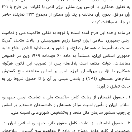
به تعلیق همکاری با آژانس بین‌المللی انرژی اتمی با کلیات این طرح با 221
رأی موافق، بدون رأی مخالف و یک رأی ممتنع از مجموع 223 نماینده حاضر
در جلسه موافقت کردند.
در ماده واحده این طرح آمده است؛ با توجه به نقض حاکمیت ملی و تمامیت
ارضی جمهوری اسلامی ایران توسط رژیم صهیونیستی و ایالات متحده آمریکا
نسبت به تأسیسات هسته‌ای صلح‌آمیز کشور و به مخاطره افتادن منافع عالیه
جمهوری اسلامی ایران، مستنداً به ماده 60 عهدنامه 1969 وین در خصوص
معاهدات، دولت مکلف است بلافاصله پس از تصویب این قانون هرگونه
همکاری با آژانس بین‌المللی انرژی اتمی بر اساس معاهده منع گسترش
سلاح‌های هسته‌ای (NPT) و پادمان مبتنی بر آن را تا حصول شروط زیر به
حالت تعلیق درآورد:
1 ـ حصول اطمینان از رعایت کامل حاکمیت ملی و تمامیت ارضی جمهوری
اسلامی ایران و تأمین امنیت مراکز هسته‌ای و دانشمندان هسته‌ای بر اساس
چارچوب منشور سازمان ملل متحد و به‌تشخیص شورای‌عالی امنیت ملی.
2 ـ حصول اطمینان از رعایت کامل حقوق ذاتی جمهوری اسلامی ایران در
بهره‌مندی از کلیه حقوق مصرّح در ماده 4 معاهده منع گسترش سلاح‌های