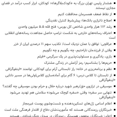
هشدار پلیس تهران بزرگ به «کودک‌بلاگرها»؛ کودکان، ابزار کسب درآمد در فضای
مجازی نیستند
از نقاط ضعف همسرمان محافظت کنیم
اصلاح ناترازی بانک‌ها؛ پیش‌شرط کنترل نقدینگی
رشد ۱۱۲ هزار واحدی شاخص کل بورس؛ فتح قله ۵.۵ میلیون واحدی
اعتراف رسانه‌های خارجی به شکست ترامپ حاصل مجاهدت رسانه‌های انقلابی
است
عراقچی: توافق با عمان نزدیک است/ تکذیب سهم ۱۱ درصدی ایران از خزر
وقتی از فرزندمان ناراحتیم، چه بگوییم و چه نگوییم
بازی، یادگیری و مسئولیت‌پذیری در یک سرگرمی +فیلم
حریم‌ها را بشناسیم؛ رمز آرامش در زندگی مشترک
نظم و برنامه‌ریزی در خانه؛ راز تابستانی آرام برای کودکانی توانمند +اینفوگرافی
از تابستان تا کلاس درس؛ ۶ گام برای آماده‌سازی کلاس‌اولی‌ها در مسیر دانایی
+اینفوگرافی
موسیقی در ترازوی حق/رهبر شهید درباره حلال و حرام بودن موسیقی چه گفتند؟
تنهایی سر سفره؛ وقتی «سفره کوچک می‌شود» سلامتی هم تهدید می‌شود
+اینفوگرافی
اعلام اسامی ژل‌های تسکین‌دهنده و شست‌وشوی پوست غیرمجاز
خبرنگاران رزمندگانی هستند که مأموریت‌شان دفاع از اقتدار فرهنگی ملت است
اژه‌ای: خبرنگاران متعهد، هم‌سنگر رزمندگان در میدان جنگ شناختی هستند