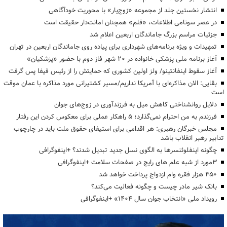
انتشار نخستین جلد از مجموعه «زوج‌یار» با محوریت خودآگاهی
در عصر سونامی اطلاعات، «قلم» همچنان امانت‌دار حقیقت است
جزئیات مراسم بزرگ جاماندگان اربعین اعلام شد
تمهیدات و ویژه برنامه‌های شهرداری برای پیاده روی جاماندگان اربعین در تهران
آغاز برنامه ملی پزشکی خانواده در ۲۰ شهر فاز دوم با حضور «پزشکیان»
آغاز سقوط اینفانتینو/ ولز اولین کشوری که حمایتش را از رئیس فیفا پس گرفت
بقایی: الان مذاکره‌ای با آمریکا نداریم/مسیر کشتیرانی مورد مذاکره با عمان موقت
است
دلایل روانشناختی کاهش میل به فرزندآوری در زوج‌های جوان
فرزندم به من احترام نمی‌گذارد؛ ۵ راهکار عملی برای معکوس کردن این رفتار
مجلس خبرگان رهبری: هر اقدامی برای استیفای حقوق ملت باید در چارچوب
تدابیر رهبر انقلاب باشد
چگونه اینفلوئنسرها به الگوی نسل جدید تبدیل شدند؟ +اینفوگرافی
3مورد از شبه علم های رایج در صفحات سلامت +اینفوگرافی
۴۵۰ هزار فقره وام ازدواج پرداخت خواهد شد
بانک شیر مادر چیست و چگونه فعالیت می‌کند؟
رویداد ملی «انتخاب جوان سال ۱۴۰۴» +اینفوگرافی