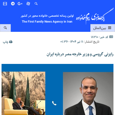
اولین رسانه تخصصی خانواده محور در کشور
The First Family News Agency in Iran
بین‌الملل
کد خبر: 18210
تاریخ انتشار:
۱۱ تیر ۱۴۰۴ - ۰۱:۳۶
چاپ
رایزنی گروسی و وزیر خارجه مصر درباره ایران