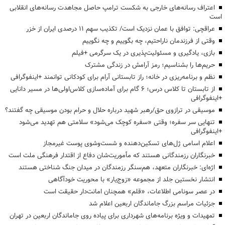
اعتراف رسانه‌های خارجی به شکست ترامپ حاصل مجاهدت رسانه‌های انقلابی
است
عراقچی: توافق با عمان نزدیک است/ تکذیب سهم ۱۱ درصدی ایران از خزر
وقتی از فرزندمان ناراحتیم، چه بگوییم و چه نگوییم
بازی، یادگیری و مسئولیت‌پذیری در یک سرگرمی +فیلم
حریم‌ها را بشناسیم؛ رمز آرامش در زندگی مشترک
نظم و برنامه‌ریزی در خانه؛ راز تابستانی آرام برای کودکانی توانمند +اینفوگرافی
از تابستان تا کلاس درس؛ ۶ گام برای آماده‌سازی کلاس‌اولی‌ها در مسیر دانایی
+اینفوگرافی
موسیقی در ترازوی حق/رهبر شهید درباره حلال و حرام بودن موسیقی چه گفتند؟
تنهایی سر سفره؛ وقتی «سفره کوچک می‌شود» سلامتی هم تهدید می‌شود
+اینفوگرافی
اعلام اسامی ژل‌های تسکین‌دهنده و شست‌وشوی پوست غیرمجاز
خبرنگاران رزمندگانی هستند که مأموریت‌شان دفاع از اقتدار فرهنگی ملت است
اژه‌ای: خبرنگاران متعهد، هم‌سنگر رزمندگان در میدان جنگ شناختی هستند
انتشار نخستین جلد از مجموعه «زوج‌یار» با محوریت خودآگاهی
در عصر سونامی اطلاعات، «قلم» همچنان امانت‌دار حقیقت است
جزئیات مراسم بزرگ جاماندگان اربعین اعلام شد
تمهیدات و ویژه برنامه‌های شهرداری برای پیاده روی جاماندگان اربعین در تهران