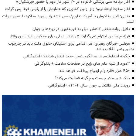
آغاز برنامه ملی پزشکی خانواده در ۲۰ شهر فاز دوم با حضور «پزشکیان»
آغاز سقوط اینفانتینو/ ولز اولین کشوری که حمایتش را از رئیس فیفا پس گرفت
بقایی: الان مذاکره‌ای با آمریکا نداریم/مسیر کشتیرانی مورد مذاکره با عمان موقت
است
دلایل روانشناختی کاهش میل به فرزندآوری در زوج‌های جوان
فرزندم به من احترام نمی‌گذارد؛ ۵ راهکار عملی برای معکوس کردن این رفتار
مجلس خبرگان رهبری: هر اقدامی برای استیفای حقوق ملت باید در چارچوب
تدابیر رهبر انقلاب باشد
چگونه اینفلوئنسرها به الگوی نسل جدید تبدیل شدند؟ +اینفوگرافی
3مورد از شبه علم های رایج در صفحات سلامت +اینفوگرافی
۴۵۰ هزار فقره وام ازدواج پرداخت خواهد شد
بانک شیر مادر چیست و چگونه فعالیت می‌کند؟
رویداد ملی «انتخاب جوان سال ۱۴۰۴» +اینفوگرافی