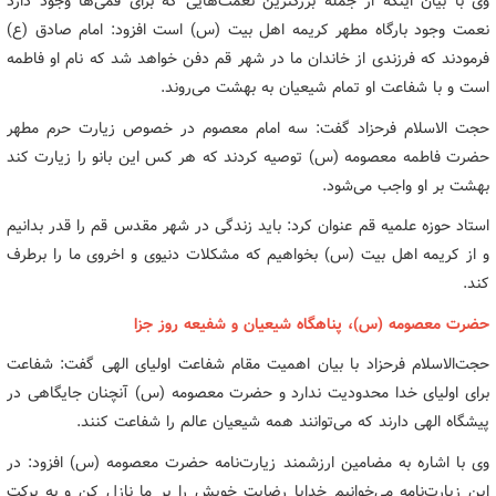
وی با بیان اینکه از جمله بزرگترین نعمت‌هایی که برای قمی‌ها وجود دارد
نعمت وجود بارگاه مطهر کریمه اهل بیت (س) است افزود: امام صادق (ع)
فرمودند که فرزندی از خاندان ما در شهر قم دفن خواهد شد که نام او فاطمه
است و با شفاعت او تمام شیعیان به بهشت می‌روند.
حجت الاسلام فرحزاد گفت: سه امام معصوم در خصوص زیارت حرم مطهر
حضرت فاطمه معصومه (س) توصیه کردند که هر کس این بانو را زیارت کند
بهشت بر او واجب می‌شود.
استاد حوزه علمیه قم عنوان کرد: باید زندگی در شهر مقدس قم را قدر بدانیم
و از کریمه اهل بیت (س) بخواهیم که مشکلات دنیوی و اخروی ما را برطرف
کند.
حضرت معصومه (س)، پناهگاه شیعیان و شفیعه روز جزا
حجت‌الاسلام فرحزاد با بیان اهمیت مقام شفاعت اولیای الهی گفت: شفاعت
برای اولیای خدا محدودیت ندارد و حضرت معصومه (س) آنچنان جایگاهی در
پیشگاه الهی دارند که می‌توانند همه شیعیان عالم را شفاعت کنند.
وی با اشاره به مضامین ارزشمند زیارت‌نامه حضرت معصومه (س) افزود: در
این زیارت‌نامه می‌خوانیم خدایا رضایت خویش را بر ما نازل کن و به برکت