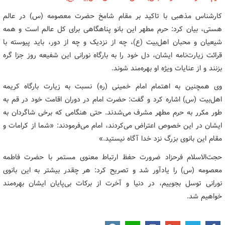
کارشناس مذهبی با تاکید بر مقام شامخ حضرت معصومه (س) در عالم
هستی، بیان کرد: حرم مطهر این بانو پناهگاهی برای کل عالم است و همه
شیعیان و محبان اهل‌بیت (ع)، چه از نزدیک و چه از دور، باید پیوسته با
قرائت زیارت‌نامه ایشان، دل خود را به بارگاه نورانی این شفیعه روز جزا گره
بزنند و از عنایات ویژه او بهره‌مند شوند.
وی همچنین به اهتمام امام خمینی (ره) نسبت به زیارت بارگاه کریمه
اهل‌بیت (س) اشاره کرد و گفت: حضرت امام در دوران اقامت خود در قم به
طور مکرر به حرم مطهر مشرف می‌شدند. حتی هنگامی که برخی شاگردان به
ایشان در این خصوص اعتراض می‌کردند، امام می‌فرمودند: «شما از کرامات و
مقام این بانوی بزرگ نزد خدا آگاه نیستید.»
حجت‌الاسلام فرحزاد ضرورت حفظ ارتباط معنوی مستمر با حضرت فاطمه
معصومه (س) را یادآور شد و تصریح کرد: هر چقدر بیشتر به این بانوی
نورانی توسل بجوییم، در دنیا و آخرت از برکات بی‌پایان ایشان بهره‌مند
خواهیم شد.