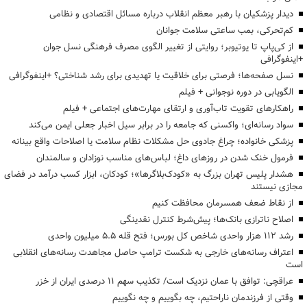
دیدار پزشکیان با رهبر معظم انقلاب درباره مسائل اقتصادی و نظامی
کم‌تحرکی، بمب ساعتی سلامت جوانان
از کی‌پاپ تا یوتیوبر؛ روایتی از تغییر الگوی مصرف فرهنگی نسل جوان
+اینفوگرافی
نسل صفحه‌ها؛ فرصتی برای خلاقیت یا تهدیدی برای رشد شناختی؟ +اینفوگرافی
الگویابی در دوره نوجوانی + فیلم
راهکارهای تقویت تاب‌آوری و ارتقای مهارت‌های اجتماعی + فیلم
سواد رسانه‌ای؛ واکسنی که جامعه را در برابر سیل اخبار جعلی ایمن می‌کند
پزشکی خانواده؛ چراغ جادوی حل مشکلات نظام سلامت یا اصلاحات واقع بینانه
فرمول خنک شدن در روزهای داغ؛ لباس‌های مناسب نوزادان و سالمندان
هشدار پلیس تهران بزرگ به «کودک‌بلاگرها»؛ کودکان، ابزار کسب درآمد در فضای
مجازی نیستند
از نقاط ضعف همسرمان محافظت کنیم
اصلاح ناترازی بانک‌ها؛ پیش‌شرط کنترل نقدینگی
رشد ۱۱۲ هزار واحدی شاخص کل بورس؛ فتح قله ۵.۵ میلیون واحدی
اعتراف رسانه‌های خارجی به شکست ترامپ حاصل مجاهدت رسانه‌های انقلابی
است
عراقچی: توافق با عمان نزدیک است/ تکذیب سهم ۱۱ درصدی ایران از خزر
وقتی از فرزندمان ناراحتیم، چه بگوییم و چه نگوییم