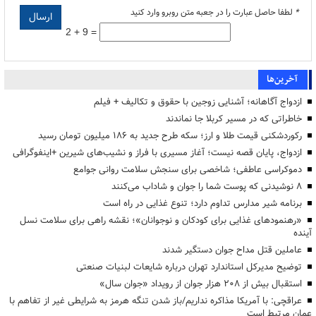
*
لطفا حاصل عبارت را در جعبه متن روبرو وارد کنید
2 + 9 =
آخرین‌ها
ازدواج آگاهانه؛ آشنایی زوجین با حقوق و تکالیف + فیلم
خاطراتی که در مسیر کربلا جا نماندند
رکوردشکنی قیمت طلا و ارز؛ سکه طرح جدید به ۱۸۶ میلیون تومان رسید
ازدواج، پایان قصه نیست؛ آغاز مسیری با فراز و نشیب‌های شیرین +اینفوگرافی
دموکراسی عاطفی؛ شاخصی برای سنجش سلامت روانی جوامع
۸ نوشیدنی که پوست شما را جوان و شاداب می‌کنند
برنامه شیر مدارس تداوم دارد؛ تنوع غذایی در راه است
«رهنمودهای غذایی برای کودکان و نوجوانان»؛ نقشه راهی برای سلامت نسل
آینده
عاملین قتل مداح جوان دستگیر شدند
توضیح مدیرکل استاندارد تهران درباره شایعات لبنیات صنعتی
استقبال بیش از ۲۰۸ هزار جوان از رویداد «جوان سال»
عراقچی: با آمریکا مذاکره نداریم/باز شدن تنگه هرمز به شرایطی غیر از تفاهم با
عمان مرتبط است