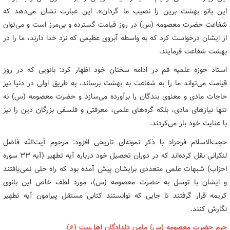
این بانو بهشت برین را نصیب ما گردان». این عبارت نشان می‌دهد که
شفاعت حضرت معصومه (س) در روز قیامت گسترده و بی‌مرز است و می‌توان
از ایشان درخواست کرد که به واسطه آبروی عظیمی که نزد خدا دارند، ما را در
بهشت شفاعت فرمایند.
استاد حوزه علمیه قم در ادامه سخنان خود اظهار کرد: بانویی که در روز
قیامت می‌تواند ما را به شفاعت به بهشت برساند، به طریق اولی در دنیا نیز
حاجات مادی و معنوی بندگان را برآورده می‌سازد و حضرت معصومه (س) نه
تنها نیازهای مادی، بلکه گره‌های علمی، معرفتی و فلسفی بزرگان دین را نیز
با عنایت خود باز می‌کردند.
حجت‌الاسلام فرحزاد با ذکر نمونه‌ای تاریخی افزود: مرحوم آیت‌الله فاضل
لنکرانی نقل کرده‌اند که در دوران تحصیل خود درباره آیه تطهیر (آیه ۳۳ سوره
احزاب) شبهات علمی متعددی برایشان پیش آمده بود که راه حلی نمی‌یافتند
و ایشان با توسل به حضرت معصومه (س)، مورد لطف خاص این بانوی
کریمه قرار گرفتند تا جایی که توانستند کتابی مستقل پیرامون آیه تطهیر
نگارش کنند.
حرم حضرت معصومه (س) مامن دلدادگان اهل‌بیت (ع)