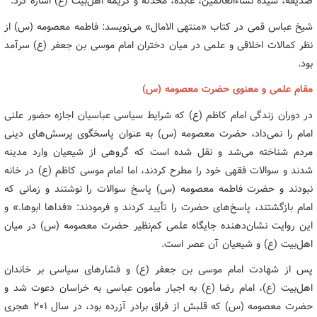
صدیقه، سیده نساءالعالمین، عابده، محدثه و کریمه اهل‌بیت (ع) اشاره کرد.
شیخ عباس قمی در کتاب «منتهی الامال» می‌نویسد: فاطمه معصومه (س) از
نظر کمالات اخلاقی و علمی در میان دختران امام موسی بن جعفر (ع) سرآمد
بود.
مقام علمی و معنوی حضرت معصومه (س)
در دوران زندگی امام کاظم (ع) که شرایط سیاسی عباسیان اجازه حضور علنی
امام را نمی‌داد، حضرت معصومه (س) به عنوان پاسخگوی پرسش‌های دینی
مردم شناخته می‌شد و نقل شده است که گروهی از شیعیان وارد مدینه
شدند و سوالات فقهی خود را مطرح کردند، اما امام موسی کاظم (ع) در خانه
نبودند و حضرت فاطمه معصومه (س) پاسخ سوالات را نوشتند و زمانی که
امام بازگشتند، پاسخ‌های حضرت را تأیید کردند و فرمودند: «فداها ابوها.» و
این روایت نشان‌دهنده جایگاه علمی کم‌نظیر حضرت معصومه (س) در میان
اهل‌بیت (ع) و شیعیان آن عصر است.
پس از شهادت امام موسی بن جعفر (ع) و فشارهای سیاسی بر خاندان
اهل‌بیت (ع)، امام رضا (ع) به اجبار مأمون عباسی به خراسان دعوت شد و
حضرت معصومه (س) که قلبش از فراق برادر آزرده بود، در سال ۲۰۱ هجری