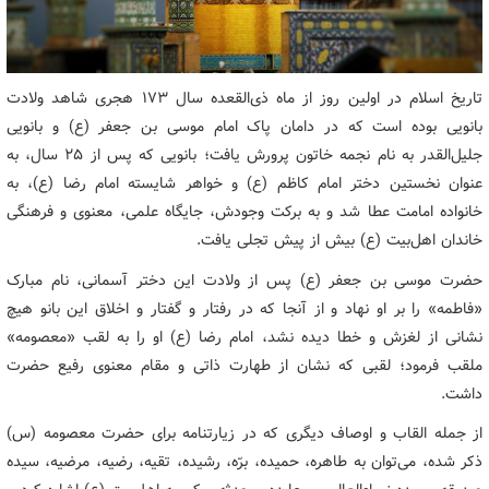
تاریخ اسلام در اولین روز از ماه ذی‌القعده سال ۱۷۳ هجری شاهد ولادت
بانویی بوده است که در دامان پاک امام موسی بن جعفر (ع) و بانویی
جلیل‌القدر به نام نجمه خاتون پرورش یافت؛ بانویی که پس از ۲۵ سال، به
عنوان نخستین دختر امام کاظم (ع) و خواهر شایسته امام رضا (ع)، به
خانواده امامت عطا شد و به برکت وجودش، جایگاه علمی، معنوی و فرهنگی
خاندان اهل‌بیت (ع) بیش از پیش تجلی یافت.
حضرت موسی بن جعفر (ع) پس از ولادت این دختر آسمانی، نام مبارک
«فاطمه» را بر او نهاد و از آنجا که در رفتار و گفتار و اخلاق این بانو هیچ
نشانی از لغزش و خطا دیده نشد، امام رضا (ع) او را به لقب «معصومه»
ملقب فرمود؛ لقبی که نشان از طهارت ذاتی و مقام معنوی رفیع حضرت
داشت.
از جمله القاب و اوصاف دیگری که در زیارتنامه برای حضرت معصومه (س)
ذکر شده، می‌توان به طاهره، حمیده، برّه، رشیده، تقیه، رضیه، مرضیه، سیده