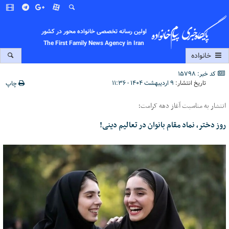
اولین رسانه تخصصی خانواده محور در کشور
The First Family News Agency in Iran
خانواده
کد خبر: 15798
تاریخ انتشار:
۹ اردیبهشت ۱۴۰۴ - ۱۱:۳۶
چاپ
انتشار به مناسبت آغاز دهه کرامت؛
روز دختر، نماد مقام بانوان در تعالیم دینی!