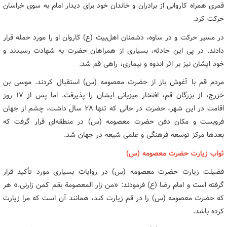
قمری همراه کاروانی از برادران و خاندان خود برای دیدار امام به سوی خراسان
حرکت کرد.
در مسیر حرکت و در ساوه، دشمنان اهل‌بیت (ع) کاروان او را مورد حمله قرار
دادند. در پی این حادثه، بسیاری از همراهان حضرت به شهادت رسیدند و
خود ایشان نیز بر اثر اندوه و بیماری، راهی قم شد.
مردم قم با آغوش باز از حضرت معصومه (س) استقبال کردند. موسی بن
خزرج، از بزرگان قم، افتخار میزبانی ایشان را پذیرفت. اما پس از ۱۷ روز
اقامت در این شهر، حضرت در حالی که تنها ۲۸ سال داشت، چشم از جهان
فروبست و مکان دفن حضرت معصومه (س) در منطقه‌ای قرار گرفت که
بعدها مرکز توسعه فرهنگی و علمی شیعه در جهان شد.
ثواب زیارت حضرت معصومه (س)
فضیلت زیارت حضرت معصومه (س) در روایات بسیاری مورد تأکید قرار
گرفته است و امام رضا (ع) فرمودند: «من زار المعصومة بقم کمن زارنی.» هر
که حضرت معصومه (س) را در قم زیارت کند، همانند آن است که مرا زیارت
کرده باشد.