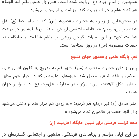
همچنین از امام جواد (ع) روایت شده است: «من زار عمتی بقم فله الجنة»
هر که عمه‌ام را در قم زیارت کند، بهشت بر او واجب می‌شود.
در بخش‌هایی از زیارتنامه حضرت معصومه (س) که از امام رضا (ع) نقل
شده میز می‌خوانیم: «یا فاطمه اشفعی لی فی الجنة؛ ای فاطمه مرا در بهشت
شفاعت کن» و این عبارات گواهی روشن بر مقام شفاعت و جایگاه بلند
حضرت معصومه (س) در روز رستاخیز است.
قم، پایگاه علمی و معنوی جهان تشیع
پس از دفن حضرت معصومه (س)، شهر قم به تدریج به کانون اصلی علوم
اسلامی و فقه شیعی تبدیل شد. حوزه‌های علمیه‌ای که در جوار حرم مطهر
ایشان شکل گرفتند، امروز مرکز نشر معارف اهل‌بیت (ع) در سراسر جهان
هستند.
امام صادق (ع) نیز درباره قم فرمود: «به زودی قم مرکز علم و دانش می‌شود
و از آنجا حجت بر عالمیان تمام می‌شود.»
دهه کرامت فرصتی برای تبیین جایگاه اهل‌بیت (ع)
در این ایام، مراسم و برنامه‌های فرهنگی، مذهبی و اجتماعی گسترده‌ای در