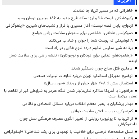
آخرین‌ها
خاطراتی که در مسیر کربلا جا نماندند
رکوردشکنی قیمت طلا و ارز؛ سکه طرح جدید به ۱۸۶ میلیون تومان رسید
ازدواج، پایان قصه نیست؛ آغاز مسیری با فراز و نشیب‌های شیرین +اینفوگرافی
دموکراسی عاطفی؛ شاخصی برای سنجش سلامت روانی جوامع
۸ نوشیدنی که پوست شما را جوان و شاداب می‌کنند
برنامه شیر مدارس تداوم دارد؛ تنوع غذایی در راه است
«رهنمودهای غذایی برای کودکان و نوجوانان»؛ نقشه راهی برای سلامت نسل
آینده
عاملین قتل مداح جوان دستگیر شدند
توضیح مدیرکل استاندارد تهران درباره شایعات لبنیات صنعتی
استقبال بیش از ۲۰۸ هزار جوان از رویداد «جوان سال»
عراقچی: با آمریکا مذاکره نداریم/باز شدن تنگه هرمز به شرایطی غیر از تفاهم با
عمان مرتبط است
دیدار پزشکیان با رهبر معظم انقلاب درباره مسائل اقتصادی و نظامی
کم‌تحرکی، بمب ساعتی سلامت جوانان
از کی‌پاپ تا یوتیوبر؛ روایتی از تغییر الگوی مصرف فرهنگی نسل جوان
+اینفوگرافی
نسل صفحه‌ها؛ فرصتی برای خلاقیت یا تهدیدی برای رشد شناختی؟ +اینفوگرافی