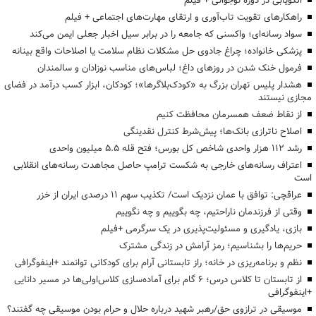
الگویابی در دوره نوجوانی + فیلم
راهکارهای تقویت تاب‌آوری و ارتقای مهارت‌های اجتماعی + فیلم
سواد رسانه‌ای؛ واکسنی که جامعه را در برابر سیل اخبار جعلی ایمن می‌کند
پزشکی خانواده؛ چراغ جادوی حل مشکلات نظام سلامت یا اصلاحات واقع بینانه
فرمول خنک شدن در روزهای داغ؛ لباس‌های مناسب نوزادان و سالمندان
هشدار پلیس تهران بزرگ به «کودک‌بلاگرها»؛ کودکان، ابزار کسب درآمد در فضای
مجازی نیستند
از نقاط ضعف همسرمان محافظت کنیم
اصلاح ناترازی بانک‌ها؛ پیش‌شرط کنترل نقدینگی
رشد ۱۱۲ هزار واحدی شاخص کل بورس؛ فتح قله ۵.۵ میلیون واحدی
اعتراف رسانه‌های خارجی به شکست ترامپ حاصل مجاهدت رسانه‌های انقلابی
است
عراقچی: توافق با عمان نزدیک است/ تکذیب سهم ۱۱ درصدی ایران از خزر
وقتی از فرزندمان ناراحتیم، چه بگوییم و چه نگوییم
بازی، یادگیری و مسئولیت‌پذیری در یک سرگرمی +فیلم
حریم‌ها را بشناسیم؛ رمز آرامش در زندگی مشترک
نظم و برنامه‌ریزی در خانه؛ راز تابستانی آرام برای کودکانی توانمند +اینفوگرافی
از تابستان تا کلاس درس؛ ۶ گام برای آماده‌سازی کلاس‌اولی‌ها در مسیر دانایی
+اینفوگرافی
موسیقی در ترازوی حق/رهبر شهید درباره حلال و حرام بودن موسیقی چه گفتند؟