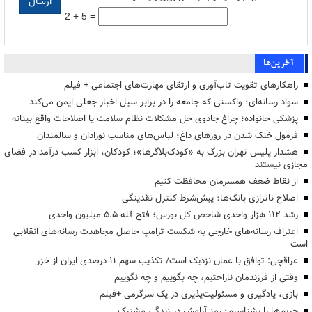
2 + 5 =
آخرین‌ها
راهکارهای تقویت تاب‌آوری و ارتقای مهارت‌های اجتماعی + فیلم
سواد رسانه‌ای؛ واکسنی که جامعه را در برابر سیل اخبار جعلی ایمن می‌کند
پزشکی خانواده؛ چراغ جادوی حل مشکلات نظام سلامت یا اصلاحات واقع بینانه
فرمول خنک شدن در روزهای داغ؛ لباس‌های مناسب نوزادان و سالمندان
هشدار پلیس تهران بزرگ به «کودک‌بلاگرها»؛ کودکان، ابزار کسب درآمد در فضای
مجازی نیستند
از نقاط ضعف همسرمان محافظت کنیم
اصلاح ناترازی بانک‌ها؛ پیش‌شرط کنترل نقدینگی
رشد ۱۱۲ هزار واحدی شاخص کل بورس؛ فتح قله ۵.۵ میلیون واحدی
اعتراف رسانه‌های خارجی به شکست ترامپ حاصل مجاهدت رسانه‌های انقلابی
است
عراقچی: توافق با عمان نزدیک است/ تکذیب سهم ۱۱ درصدی ایران از خزر
وقتی از فرزندمان ناراحتیم، چه بگوییم و چه نگوییم
بازی، یادگیری و مسئولیت‌پذیری در یک سرگرمی +فیلم
حریم‌ها را بشناسیم؛ رمز آرامش در زندگی مشترک