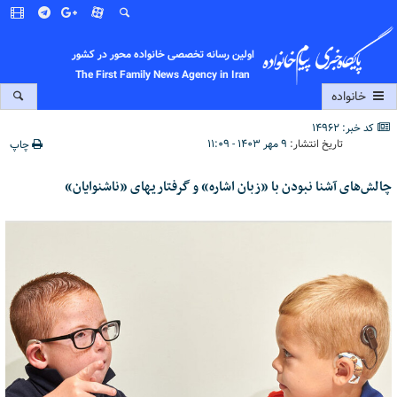
اولین رسانه تخصصی خانواده محور در کشور
The First Family News Agency in Iran
خانواده
کد خبر: 14962
تاریخ انتشار:
۹ مهر ۱۴۰۳ - ۱۱:۰۹
چاپ
چالش‌های آشنا نبودن با «زبان اشاره» و گرفتاریهای «ناشنوایان»