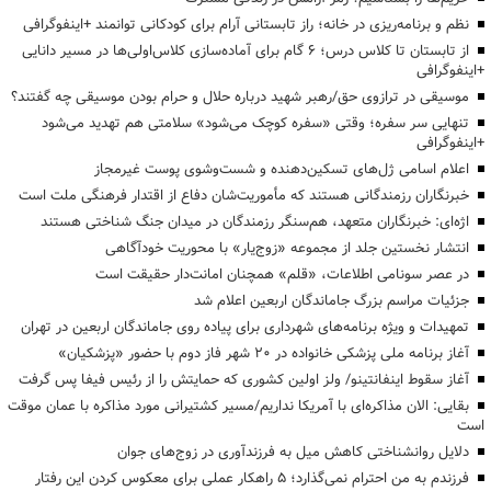
نظم و برنامه‌ریزی در خانه؛ راز تابستانی آرام برای کودکانی توانمند +اینفوگرافی
از تابستان تا کلاس درس؛ ۶ گام برای آماده‌سازی کلاس‌اولی‌ها در مسیر دانایی
+اینفوگرافی
موسیقی در ترازوی حق/رهبر شهید درباره حلال و حرام بودن موسیقی چه گفتند؟
تنهایی سر سفره؛ وقتی «سفره کوچک می‌شود» سلامتی هم تهدید می‌شود
+اینفوگرافی
اعلام اسامی ژل‌های تسکین‌دهنده و شست‌وشوی پوست غیرمجاز
خبرنگاران رزمندگانی هستند که مأموریت‌شان دفاع از اقتدار فرهنگی ملت است
اژه‌ای: خبرنگاران متعهد، هم‌سنگر رزمندگان در میدان جنگ شناختی هستند
انتشار نخستین جلد از مجموعه «زوج‌یار» با محوریت خودآگاهی
در عصر سونامی اطلاعات، «قلم» همچنان امانت‌دار حقیقت است
جزئیات مراسم بزرگ جاماندگان اربعین اعلام شد
تمهیدات و ویژه برنامه‌های شهرداری برای پیاده روی جاماندگان اربعین در تهران
آغاز برنامه ملی پزشکی خانواده در ۲۰ شهر فاز دوم با حضور «پزشکیان»
آغاز سقوط اینفانتینو/ ولز اولین کشوری که حمایتش را از رئیس فیفا پس گرفت
بقایی: الان مذاکره‌ای با آمریکا نداریم/مسیر کشتیرانی مورد مذاکره با عمان موقت
است
دلایل روانشناختی کاهش میل به فرزندآوری در زوج‌های جوان
فرزندم به من احترام نمی‌گذارد؛ ۵ راهکار عملی برای معکوس کردن این رفتار