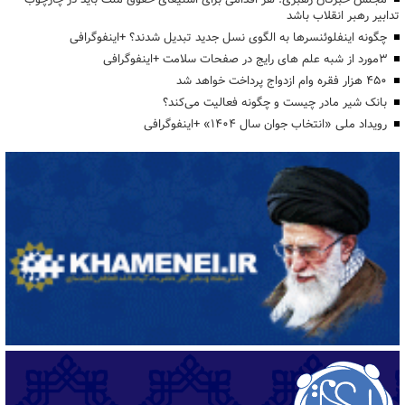
تدابیر رهبر انقلاب باشد
چگونه اینفلوئنسرها به الگوی نسل جدید تبدیل شدند؟ +اینفوگرافی
3مورد از شبه علم های رایج در صفحات سلامت +اینفوگرافی
۴۵۰ هزار فقره وام ازدواج پرداخت خواهد شد
بانک شیر مادر چیست و چگونه فعالیت می‌کند؟
رویداد ملی «انتخاب جوان سال ۱۴۰۴» +اینفوگرافی