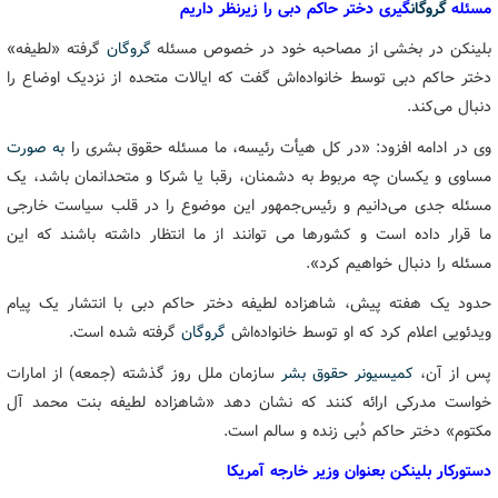
مسئله
گروگان
گیری دختر حاکم دبی را زیرنظر داریم
بلینکن در بخشی از مصاحبه خود در خصوص مسئله
گروگان
گرفته «لطیفه»
دختر حاکم دبی توسط خانواده‌اش گفت که ایالات متحده از نزدیک اوضاع را
دنبال می‌کند.
وی در ادامه افزود: «در کل هیأت رئیسه، ما مسئله حقوق بشری را
به صورت
مساوی و یکسان چه مربوط به دشمنان، رقبا یا شرکا و متحدانمان باشد، یک
مسئله جدی می‌دانیم و رئیس‌جمهور این موضوع را در قلب سیاست خارجی
ما قرار داده است و کشورها می توانند از ما انتظار داشته باشند که این
مسئله را دنبال خواهیم کرد».
حدود یک هفته پیش، شاهزاده لطیفه دختر حاکم دبی با انتشار یک پیام
ویدئویی اعلام کرد که او توسط خانواده‌اش
گروگان
گرفته شده است.
پس از آن،
کمیسیونر حقوق بشر
سازمان ملل روز گذشته (جمعه) از امارات
خواست مدرکی ارائه کنند که نشان دهد «شاهزاده لطیفه بنت محمد آل
مکتوم» دختر حاکم دُبی زنده و سالم است.
دستورکار بلینکن بعنوان وزیر خارجه آمریکا