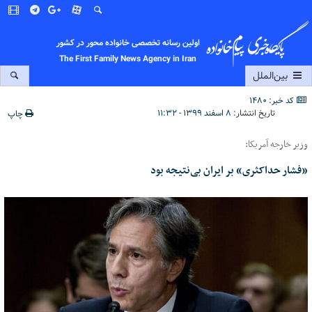
اولین رسانه تخصصی خانواده محور در کشور
The First Family News Agency in Iran
بین‌الملل
کد خبر: 1480
تاریخ انتشار:
۸ اسفند ۱۳۹۹ - ۱۱:۳۲
چاپ
وزیر خارجه آمریکا:
«فشار حداکثری» بر ایران بی‌نتیجه بود