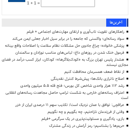
1 + 1 =
آخرین‌ها
راهکارهای تقویت تاب‌آوری و ارتقای مهارت‌های اجتماعی + فیلم
سواد رسانه‌ای؛ واکسنی که جامعه را در برابر سیل اخبار جعلی ایمن می‌کند
پزشکی خانواده؛ چراغ جادوی حل مشکلات نظام سلامت یا اصلاحات واقع بینانه
فرمول خنک شدن در روزهای داغ؛ لباس‌های مناسب نوزادان و سالمندان
هشدار پلیس تهران بزرگ به «کودک‌بلاگرها»؛ کودکان، ابزار کسب درآمد در فضای
مجازی نیستند
از نقاط ضعف همسرمان محافظت کنیم
اصلاح ناترازی بانک‌ها؛ پیش‌شرط کنترل نقدینگی
رشد ۱۱۲ هزار واحدی شاخص کل بورس؛ فتح قله ۵.۵ میلیون واحدی
اعتراف رسانه‌های خارجی به شکست ترامپ حاصل مجاهدت رسانه‌های انقلابی
است
عراقچی: توافق با عمان نزدیک است/ تکذیب سهم ۱۱ درصدی ایران از خزر
وقتی از فرزندمان ناراحتیم، چه بگوییم و چه نگوییم
بازی، یادگیری و مسئولیت‌پذیری در یک سرگرمی +فیلم
حریم‌ها را بشناسیم؛ رمز آرامش در زندگی مشترک