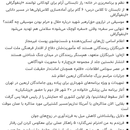
نظم و برنامه‌ریزی در خانه؛ راز تابستانی آرام برای کودکانی توانمند +اینفوگرافی
از تابستان تا کلاس درس؛ ۶ گام برای آماده‌سازی کلاس‌اولی‌ها در مسیر دانایی
+اینفوگرافی
موسیقی در ترازوی حق/رهبر شهید درباره حلال و حرام بودن موسیقی چه گفتند؟
تنهایی سر سفره؛ وقتی «سفره کوچک می‌شود» سلامتی هم تهدید می‌شود
+اینفوگرافی
اعلام اسامی ژل‌های تسکین‌دهنده و شست‌وشوی پوست غیرمجاز
خبرنگاران رزمندگانی هستند که مأموریت‌شان دفاع از اقتدار فرهنگی ملت است
اژه‌ای: خبرنگاران متعهد، هم‌سنگر رزمندگان در میدان جنگ شناختی هستند
انتشار نخستین جلد از مجموعه «زوج‌یار» با محوریت خودآگاهی
در عصر سونامی اطلاعات، «قلم» همچنان امانت‌دار حقیقت است
جزئیات مراسم بزرگ جاماندگان اربعین اعلام شد
تمهیدات و ویژه برنامه‌های شهرداری برای پیاده روی جاماندگان اربعین در تهران
آغاز برنامه ملی پزشکی خانواده در ۲۰ شهر فاز دوم با حضور «پزشکیان»
آغاز سقوط اینفانتینو/ ولز اولین کشوری که حمایتش را از رئیس فیفا پس گرفت
بقایی: الان مذاکره‌ای با آمریکا نداریم/مسیر کشتیرانی مورد مذاکره با عمان موقت
است
دلایل روانشناختی کاهش میل به فرزندآوری در زوج‌های جوان
فرزندم به من احترام نمی‌گذارد؛ ۵ راهکار عملی برای معکوس کردن این رفتار
مجلس خبرگان رهبری: هر اقدامی برای استیفای حقوق ملت باید در چارچوب