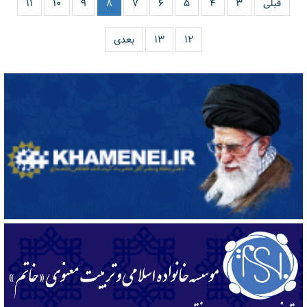
قبلی
۳
۴
۵
۶
۷
۸
۹
۱۰
۱۱
۱۲
۱۳
بعدی