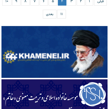
قبلی
۱
۲
۳
۴
۵
۶
۷
۸
۹
۱۰
۱۱
بعدی