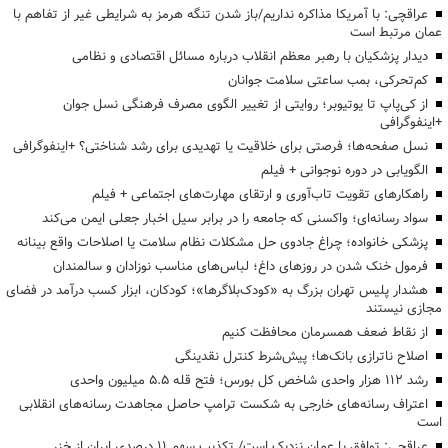
عراقچی: با آمریکا مذاکره نداریم/باز شدن تنگه هرمز به شرایطی غیر از تفاهم با
عمان مرتبط است
دیدار پزشکیان با رهبر معظم انقلاب درباره مسائل اقتصادی و نظامی
کم‌تحرکی، بمب ساعتی سلامت جوانان
از کی‌پاپ تا یوتیوبر؛ روایتی از تغییر الگوی مصرف فرهنگی نسل جوان
+اینفوگرافی
نسل صفحه‌ها؛ فرصتی برای خلاقیت یا تهدیدی برای رشد شناختی؟ +اینفوگرافی
الگویابی در دوره نوجوانی + فیلم
راهکارهای تقویت تاب‌آوری و ارتقای مهارت‌های اجتماعی + فیلم
سواد رسانه‌ای؛ واکسنی که جامعه را در برابر سیل اخبار جعلی ایمن می‌کند
پزشکی خانواده؛ چراغ جادوی حل مشکلات نظام سلامت یا اصلاحات واقع بینانه
فرمول خنک شدن در روزهای داغ؛ لباس‌های مناسب نوزادان و سالمندان
هشدار پلیس تهران بزرگ به «کودک‌بلاگرها»؛ کودکان، ابزار کسب درآمد در فضای
مجازی نیستند
از نقاط ضعف همسرمان محافظت کنیم
اصلاح ناترازی بانک‌ها؛ پیش‌شرط کنترل نقدینگی
رشد ۱۱۲ هزار واحدی شاخص کل بورس؛ فتح قله ۵.۵ میلیون واحدی
اعتراف رسانه‌های خارجی به شکست ترامپ حاصل مجاهدت رسانه‌های انقلابی
است
عراقچی: توافق با عمان نزدیک است/ تکذیب سهم ۱۱ درصدی ایران از خزر