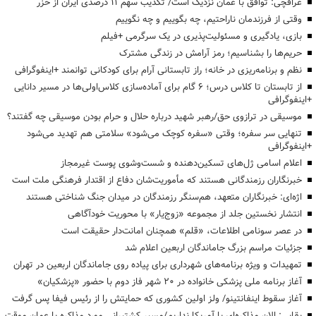
عراقچی: توافق با عمان نزدیک است/ تکذیب سهم ۱۱ درصدی ایران از خزر
وقتی از فرزندمان ناراحتیم، چه بگوییم و چه نگوییم
بازی، یادگیری و مسئولیت‌پذیری در یک سرگرمی +فیلم
حریم‌ها را بشناسیم؛ رمز آرامش در زندگی مشترک
نظم و برنامه‌ریزی در خانه؛ راز تابستانی آرام برای کودکانی توانمند +اینفوگرافی
از تابستان تا کلاس درس؛ ۶ گام برای آماده‌سازی کلاس‌اولی‌ها در مسیر دانایی
+اینفوگرافی
موسیقی در ترازوی حق/رهبر شهید درباره حلال و حرام بودن موسیقی چه گفتند؟
تنهایی سر سفره؛ وقتی «سفره کوچک می‌شود» سلامتی هم تهدید می‌شود
+اینفوگرافی
اعلام اسامی ژل‌های تسکین‌دهنده و شست‌وشوی پوست غیرمجاز
خبرنگاران رزمندگانی هستند که مأموریت‌شان دفاع از اقتدار فرهنگی ملت است
اژه‌ای: خبرنگاران متعهد، هم‌سنگر رزمندگان در میدان جنگ شناختی هستند
انتشار نخستین جلد از مجموعه «زوج‌یار» با محوریت خودآگاهی
در عصر سونامی اطلاعات، «قلم» همچنان امانت‌دار حقیقت است
جزئیات مراسم بزرگ جاماندگان اربعین اعلام شد
تمهیدات و ویژه برنامه‌های شهرداری برای پیاده روی جاماندگان اربعین در تهران
آغاز برنامه ملی پزشکی خانواده در ۲۰ شهر فاز دوم با حضور «پزشکیان»
آغاز سقوط اینفانتینو/ ولز اولین کشوری که حمایتش را از رئیس فیفا پس گرفت
بقایی: الان مذاکره‌ای با آمریکا نداریم/مسیر کشتیرانی مورد مذاکره با عمان موقت