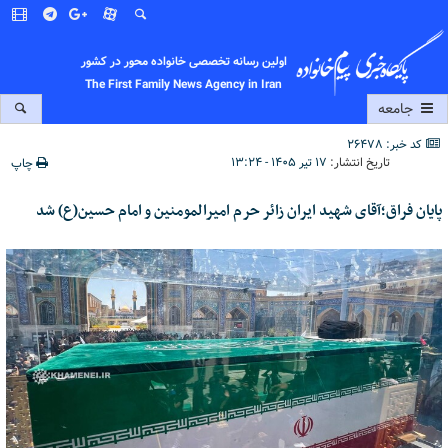
اولین رسانه تخصصی خانواده محور در کشور
The First Family News Agency in Iran
جامعه
کد خبر: 26478
تاریخ انتشار:
۱۷ تیر ۱۴۰۵ - ۱۳:۲۴
چاپ
پایان فراق؛آقای شهید ایران زائر حرم امیرالمومنین و امام حسین(ع) شد