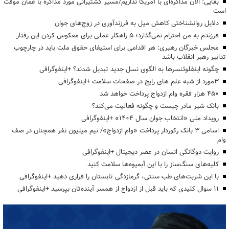
بقایی: الان مذاکره‌ای با آمریکا نداریم/مسیر کشتیرانی مورد مذاکره با عمان موقت
است
دلایل روانشناختی کاهش میل به فرزندآوری در زوج‌های جوان
فرزندم به من احترام نمی‌گذارد؛ ۵ راهکار عملی برای معکوس کردن این رفتار
مجلس خبرگان رهبری: هر اقدامی برای استیفای حقوق ملت باید در چارچوب
تدابیر رهبر انقلاب باشد
چگونه اینفلوئنسرها به الگوی نسل جدید تبدیل شدند؟ +اینفوگرافی
3مورد از شبه علم های رایج در صفحات سلامت +اینفوگرافی
۴۵۰ هزار فقره وام ازدواج پرداخت خواهد شد
بانک شیر مادر چیست و چگونه فعالیت می‌کند؟
رویداد ملی «انتخاب جوان سال ۱۴۰۴» +اینفوگرافی
اسامی ۳ بانک رکوردار پرداخت «وام ازدواج»/ نیم میلیون نفر همچنان در صف
وام
روایت دوگانگی انسان در عصر دیجیتال +اینفوگرافی
کلیه‌های سنگ‌ساز را با این آبمیوه‌ها سلامت کنید
با این شربت‌های طب سنتی، گرمازدگی تابستان را فراری دهید +اینفوگرافی
۱۱ سوال کلیدی که باید قبل از ازدواج از همسر آینده‌تان بپرسید +اینفوگرافی