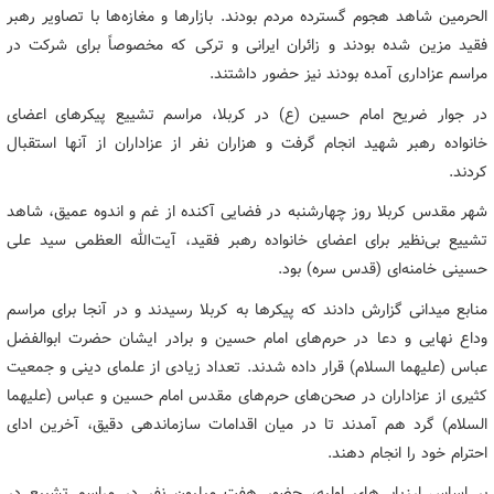
الحرمین شاهد هجوم گسترده مردم بودند. بازارها و مغازه‌ها با تصاویر رهبر
فقید مزین شده بودند و زائران ایرانی و ترکی که مخصوصاً برای شرکت در
مراسم عزاداری آمده بودند نیز حضور داشتند.
در جوار ضریح امام حسین (ع) در کربلا، مراسم تشییع پیکرهای اعضای
خانواده رهبر شهید انجام گرفت و هزاران نفر از عزاداران از آنها استقبال
کردند.
شهر مقدس کربلا روز چهارشنبه در فضایی آکنده از غم و اندوه عمیق، شاهد
تشییع بی‌نظیر برای اعضای خانواده رهبر فقید، آیت‌الله العظمی سید علی
حسینی خامنه‌ای (قدس سره) بود.
منابع میدانی گزارش دادند که پیکرها به کربلا رسیدند و در آنجا برای مراسم
وداع نهایی و دعا در حرم‌های امام حسین و برادر ایشان حضرت ابوالفضل
عباس (علیهما السلام) قرار داده شدند. تعداد زیادی از علمای دینی و جمعیت
کثیری از عزاداران در صحن‌های حرم‌های مقدس امام حسین و عباس (علیهما
السلام) گرد هم آمدند تا در میان اقدامات سازماندهی دقیق، آخرین ادای
احترام خود را انجام دهند.
بر اساس ارزیابی‌های اولیه، حضور هفت میلیون نفر در مراسم تشییع در