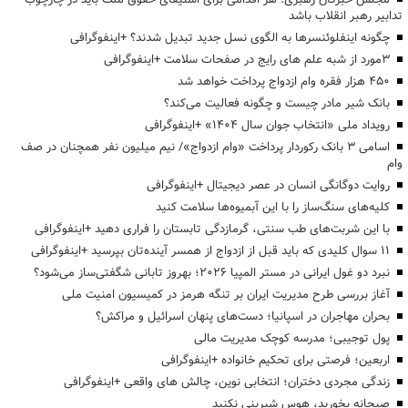
تدابیر رهبر انقلاب باشد
چگونه اینفلوئنسرها به الگوی نسل جدید تبدیل شدند؟ +اینفوگرافی
3مورد از شبه علم های رایج در صفحات سلامت +اینفوگرافی
۴۵۰ هزار فقره وام ازدواج پرداخت خواهد شد
بانک شیر مادر چیست و چگونه فعالیت می‌کند؟
رویداد ملی «انتخاب جوان سال ۱۴۰۴» +اینفوگرافی
اسامی ۳ بانک رکوردار پرداخت «وام ازدواج»/ نیم میلیون نفر همچنان در صف
وام
روایت دوگانگی انسان در عصر دیجیتال +اینفوگرافی
کلیه‌های سنگ‌ساز را با این آبمیوه‌ها سلامت کنید
با این شربت‌های طب سنتی، گرمازدگی تابستان را فراری دهید +اینفوگرافی
۱۱ سوال کلیدی که باید قبل از ازدواج از همسر آینده‌تان بپرسید +اینفوگرافی
نبرد دو غول ایرانی در مستر المپیا ۲۰۲۶؛ بهروز تابانی شگفتی‌ساز می‌شود؟
آغاز بررسی طرح مدیریت ایران بر تنگه هرمز در کمیسیون امنیت ملی
بحران مهاجران در اسپانیا؛ دست‌های پنهان اسرائیل و مراکش؟
پول توجیبی؛ مدرسه کوچک مدیریت مالی
اربعین؛ فرصتی برای تحکیم خانواده +اینفوگرافی
زندگی مجردی دختران؛ انتخابی نوین، چالش های واقعی +اینفوگرافی
صبحانه بخورید، هوس شیرینی نکنید