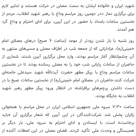
شهید ایران و خانواده ایشان به سمت مصلی در حرکت هستند و تدابیر لازم
برای برگزاری نماز ددر دومین روز مراسم وداع با رهبر شهید انقلاب، مردم از
نخستین ساعات بامداد با حضور در این آیین، برای ادای احترام و وداع گرد
هم آمدند.
روز شنبه با باز شدن زودتر از موعد (ساعت ۶ صبح) درهای مصلای امام
خمینی(ره)، عزادارانی که از جمعه شب در اطراف مصلی و مسیرهای منتهی به
آن چشم‌انتظار آغاز مراسم بودند، وارد محل برگزاری آیین شدند. شماری از
حاضران از ساعات پایانی شب خود را به مصلی رسانده بودند تا در نخستین
ساعات مراسم وداع با پیکر مطهر حضرت آیت‌الله شهید سیدعلی خامنه‌ای
شرکت کنند.حاضران در مصلای امام خمینی(ره) از نخستین ساعات صبح با در
دست داشتن پرچم‌های برافراشته در انتظار ورود پیکر مطهر رهبر شهید
انقلاب به جایگاه بودند.
ساعت ۷:۳۰ سرود ملی جمهوری اسلامی ایران در محل مراسم با همخوانی
زائران پخش شد. شرکت‌کنندگان در این آیین که شعار برگزاری آن «باید
برخاست» است، با ایستادن و ادای احترام به سرود ملی، بار دیگر بر
همبستگی و وحدت ملی تأکید کردند. فضای مصلی در این لحظات آکنده از