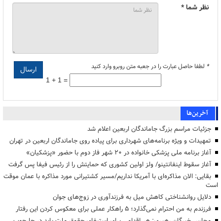
نظر شما *
*
لطفا حاصل عبارت را در جعبه متن روبرو وارد کنید
1 + 1 =
آخرین‌ها
جزئیات مراسم بزرگ جاماندگان اربعین اعلام شد
تمهیدات و ویژه برنامه‌های شهرداری برای پیاده روی جاماندگان اربعین در تهران
آغاز برنامه ملی پزشکی خانواده در ۲۰ شهر فاز دوم با حضور «پزشکیان»
آغاز سقوط اینفانتینو/ ولز اولین کشوری که حمایتش را از رئیس فیفا پس گرفت
بقایی: الان مذاکره‌ای با آمریکا نداریم/مسیر کشتیرانی مورد مذاکره با عمان موقت
است
دلایل روانشناختی کاهش میل به فرزندآوری در زوج‌های جوان
فرزندم به من احترام نمی‌گذارد؛ ۵ راهکار عملی برای معکوس کردن این رفتار
مجلس خبرگان رهبری: هر اقدامی برای استیفای حقوق ملت باید در چارچوب