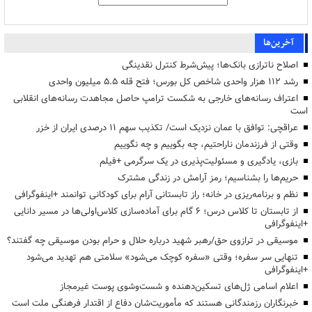
آخرین‌ها
اصلاح ناترازی بانک‌ها؛ پیش‌شرط کنترل نقدینگی
رشد ۱۱۲ هزار واحدی شاخص کل بورس؛ فتح قله ۵.۵ میلیون واحدی
اعتراف رسانه‌های خارجی به شکست ترامپ حاصل مجاهدت رسانه‌های انقلابی
است
عراقچی: توافق با عمان نزدیک است/ تکذیب سهم ۱۱ درصدی ایران از خزر
وقتی از فرزندمان ناراحتیم، چه بگوییم و چه نگوییم
بازی، یادگیری و مسئولیت‌پذیری در یک سرگرمی +فیلم
حریم‌ها را بشناسیم؛ رمز آرامش در زندگی مشترک
نظم و برنامه‌ریزی در خانه؛ راز تابستانی آرام برای کودکانی توانمند +اینفوگرافی
از تابستان تا کلاس درس؛ ۶ گام برای آماده‌سازی کلاس‌اولی‌ها در مسیر دانایی
+اینفوگرافی
موسیقی در ترازوی حق/رهبر شهید درباره حلال و حرام بودن موسیقی چه گفتند؟
تنهایی سر سفره؛ وقتی «سفره کوچک می‌شود» سلامتی هم تهدید می‌شود
+اینفوگرافی
اعلام اسامی ژل‌های تسکین‌دهنده و شست‌وشوی پوست غیرمجاز
خبرنگاران رزمندگانی هستند که مأموریت‌شان دفاع از اقتدار فرهنگی ملت است