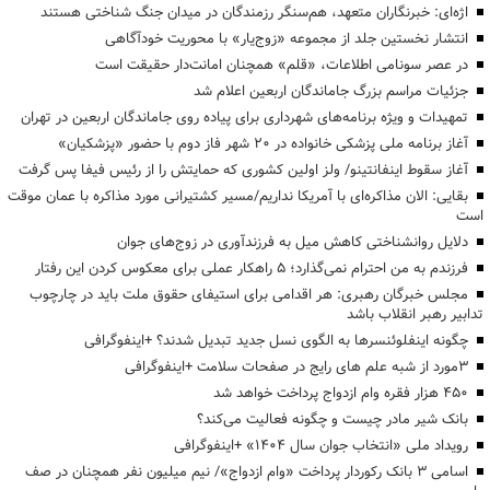
اژه‌ای: خبرنگاران متعهد، هم‌سنگر رزمندگان در میدان جنگ شناختی هستند
انتشار نخستین جلد از مجموعه «زوج‌یار» با محوریت خودآگاهی
در عصر سونامی اطلاعات، «قلم» همچنان امانت‌دار حقیقت است
جزئیات مراسم بزرگ جاماندگان اربعین اعلام شد
تمهیدات و ویژه برنامه‌های شهرداری برای پیاده روی جاماندگان اربعین در تهران
آغاز برنامه ملی پزشکی خانواده در ۲۰ شهر فاز دوم با حضور «پزشکیان»
آغاز سقوط اینفانتینو/ ولز اولین کشوری که حمایتش را از رئیس فیفا پس گرفت
بقایی: الان مذاکره‌ای با آمریکا نداریم/مسیر کشتیرانی مورد مذاکره با عمان موقت
است
دلایل روانشناختی کاهش میل به فرزندآوری در زوج‌های جوان
فرزندم به من احترام نمی‌گذارد؛ ۵ راهکار عملی برای معکوس کردن این رفتار
مجلس خبرگان رهبری: هر اقدامی برای استیفای حقوق ملت باید در چارچوب
تدابیر رهبر انقلاب باشد
چگونه اینفلوئنسرها به الگوی نسل جدید تبدیل شدند؟ +اینفوگرافی
3مورد از شبه علم های رایج در صفحات سلامت +اینفوگرافی
۴۵۰ هزار فقره وام ازدواج پرداخت خواهد شد
بانک شیر مادر چیست و چگونه فعالیت می‌کند؟
رویداد ملی «انتخاب جوان سال ۱۴۰۴» +اینفوگرافی
اسامی ۳ بانک رکوردار پرداخت «وام ازدواج»/ نیم میلیون نفر همچنان در صف