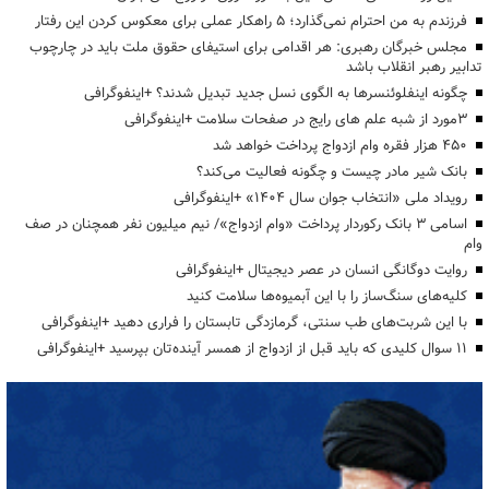
فرزندم به من احترام نمی‌گذارد؛ ۵ راهکار عملی برای معکوس کردن این رفتار
مجلس خبرگان رهبری: هر اقدامی برای استیفای حقوق ملت باید در چارچوب
تدابیر رهبر انقلاب باشد
چگونه اینفلوئنسرها به الگوی نسل جدید تبدیل شدند؟ +اینفوگرافی
3مورد از شبه علم های رایج در صفحات سلامت +اینفوگرافی
۴۵۰ هزار فقره وام ازدواج پرداخت خواهد شد
بانک شیر مادر چیست و چگونه فعالیت می‌کند؟
رویداد ملی «انتخاب جوان سال ۱۴۰۴» +اینفوگرافی
اسامی ۳ بانک رکوردار پرداخت «وام ازدواج»/ نیم میلیون نفر همچنان در صف
وام
روایت دوگانگی انسان در عصر دیجیتال +اینفوگرافی
کلیه‌های سنگ‌ساز را با این آبمیوه‌ها سلامت کنید
با این شربت‌های طب سنتی، گرمازدگی تابستان را فراری دهید +اینفوگرافی
۱۱ سوال کلیدی که باید قبل از ازدواج از همسر آینده‌تان بپرسید +اینفوگرافی