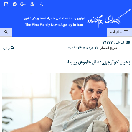
اولین رسانه تخصصی خانواده محور در کشور
The First Family News Agency in Iran
خانواده
کد خبر: 26242
تاریخ انتشار:
۱۷ خرداد ۱۴۰۵ - ۱۳:۲۶
چاپ
بحران کم‌توجهی؛ قاتل خاموش روابط