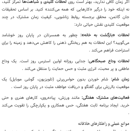
اگر زمان کافی ندارید، بهتر است روی
لحظات کلیدی
و
شباهت‌ها
تمرکز کنید،
نه اینکه خود را درگیر «کارهایی که همه می‌کنند» کنید. بر اساس تحقیقات
جان گاتمن، محقق برجسته روابط زناشویی، کیفیت زمان مشترک در چند
موقعیت کلیدی نقش حیاتی دارد:
لحظات «بازگشت به خانه»:
چطور به همسرتان در پایان روز خوشامد
می‌گویید؟ این لحظات به هم ریختگی ذهنی را کاهش می‌دهد و زمینه را برای
استراحت فراهم می‌کند .
لحظات وداع صبحگاهی:
جدایی روزانه اولین استرس روز است. یک وداع
عاطفی و پر محبت، انرژی مثبت و حس حمایت را منتقل می‌کند .
زمان شام:
شام خوردن بدون حواس‌پرتی (تلویزیون، گوشی موبایل) یک
موقعیت باارزش برای گفتگو و دریافت عواطف مثبت در پایان روز است .
فعالیت‌های مشترک هفتگی:
مانند ورزش، پیاده‌روی، کارهای هنری و حتی
خرید. ایجاد برنامه ثابت هفتگی، حس همکاری و یکپارچگی را تقویت می‌کند
.
موانع عملی و راهکارهای خلاقانه