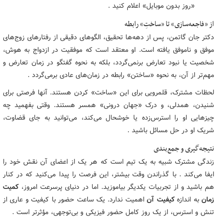
«روز بدون موبایل» اعلام کنید .
از «فاجعه‌سازی» تا «ساختِ» رابطه
دکتر جان گاتمن، پس از دهه‌ها تحقیق، الگوهای دقیقی از رفتارهای زوج‌های
موفق و ناموفق یافته است. او معتقد است که موفقیت در ازدواج به هوش،
شخصیت یا نبود تعارض برنمی‌گردد، بلکه به نحوه گفتگو در زمان تعارض و
مهم‌تر از آن، به نحوه «ساختن» رابطه در زمان‌های عادی برمی‌گردد .
لحظات مشترک، قلمرویی برای این «ساخت» کردن هستند. آنها فرصتی برای
شنیدن، همدلی، و درک «جهان درونی» همسر هستند. وقتی بفهمید چه
چیزهایی او را استرس‌زده یا خوشحال می‌کند، می‌توانید به جای قضاوت،
شریک او در حل مسائل باشید .
نتیجه‌گیری و جمع‌بندی
زندگی مشترک شبیه به یک تیم است که هر یک از اعضای آن نقش خود را
ایفا می‌کند . با گذراندن وقت بیشتر، این فرصت را پیدا می‌کنید که در کنار
هم باشید و از تجربیات یکدیگر بیاموزید. اما در دنیای پرسرعت امروز،
کمیت
زمان
به اندازه
کیفیت آن
اهمیت ندارد. یک ساعت حضور با کیفیت و عاری از
تنش و استرس، از یک روز کامل حضور فیزیکی و بی‌توجهی، مؤثرتر است .