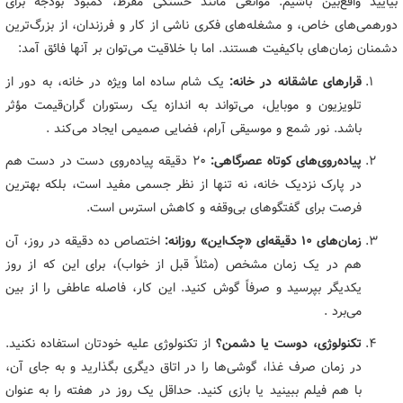
بیایید واقع‌بین باشیم. موانعی مانند خستگی مفرط، کمبود بودجه برای
دورهمی‌های خاص، و مشغله‌های فکری ناشی از کار و فرزندان، از بزرگ‌ترین
دشمنان زمان‌های باکیفیت هستند. اما با خلاقیت می‌توان بر آنها فائق آمد:
قرارهای عاشقانه در خانه:
یک شام ساده اما ویژه در خانه، به دور از
تلویزیون و موبایل، می‌تواند به اندازه یک رستوران گران‌قیمت مؤثر
باشد. نور شمع و موسیقی آرام، فضایی صمیمی ایجاد می‌کند .
پیاده‌روی‌های کوتاه عصرگاهی:
۲۰ دقیقه پیاده‌روی دست در دست هم
در پارک نزدیک خانه، نه تنها از نظر جسمی مفید است، بلکه بهترین
فرصت برای گفتگوهای بی‌وقفه و کاهش استرس است.
زمان‌های ۱۰ دقیقه‌ای «چک‌این» روزانه:
اختصاص ده دقیقه در روز، آن
هم در یک زمان مشخص (مثلاً قبل از خواب)، برای این که از روز
یکدیگر بپرسید و صرفاً گوش کنید. این کار، فاصله عاطفی را از بین
می‌برد .
تکنولوژی، دوست یا دشمن؟
از تکنولوژی علیه خودتان استفاده نکنید.
در زمان صرف غذا، گوشی‌ها را در اتاق دیگری بگذارید و به جای آن،
با هم فیلم ببینید یا بازی کنید. حداقل یک روز در هفته را به عنوان