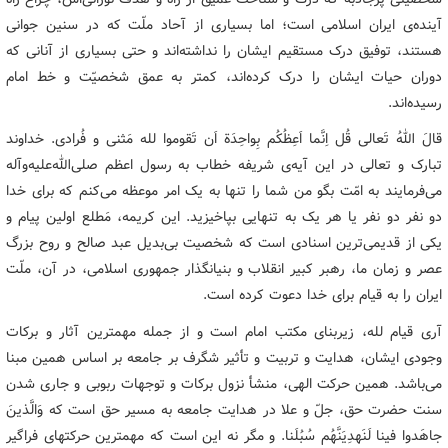
آینده‌ی ایران اسلامی است؛ اما بسیاری از آحاد ملّت که در سنین جوانی
هستند، توفیق درک مستقیم ایشان را نداشته‌اند و حتی بسیاری از آنانی که
دوران حیات ایشان را درک کرده‌اند، کمتر به عمق شخصیّت و خط امام
رسیده‌اند.
قالَ اللهُ تَعالی قُل اِنَّما اَعِظُکُم بِواحِدَة‌ اَن تَقوموا لله مَثنی و فُرادی. خداوند
تبارک و تعالی در این آیه‌ی شریفه خطاب به رسول‌ اعظم‌ صلی‌الله‌علیه‌وآله
می‌فرمایند به امّت بگو من شما را تنها به یک امر موعظه می‌کنم که برای خدا
دو نفر دو نفر یا هر یک به تنهایی بپاخیزید. این کریمه، مَطلع اولین پیام و
یکی از قدیمی‌ترین اسنادی است که شخصیت بی‌بدیل عبد صالح و روح بزرگ
عصر و زمان ما، رهبر کبیر انقلاب و بنیانگذار جمهوری اسلامی، در آن، ملّت
ایران را به قیام برای خدا دعوت کرده است.
آری قیام لله، زیربنای مکتب امام است و از جمله مهمترین آثار و برکات
وجودی ایشان، هدایت و تربیت و تأثیر شگرف بر جامعه بر اساس همین مبنا
می‌باشد. همین حرکت الهی، منشأ نزول برکات و توجهات ربوبی و جاری شدن
سنت حضرت حق، جل‌ّ و علا در هدایت جامعه به مسیر حق است که وَالَّذینَ
جاهَدوا فینا لَنَهدِیَنَّهُم سُبُلَنا. و مگر نه این است که مهمترین حرکتهای فراگیر