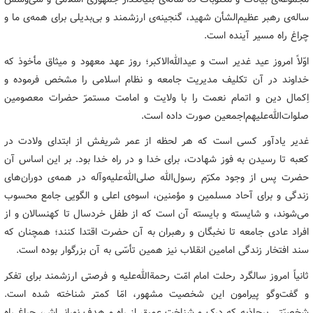
ساله‌ی رهبر عظیم‌الشأن شهید، گنجینه‌ی ارزشمند و بی‌بدیلی برای همه‌ی ما و
چراغ راه مسیر آینده است.
اوّلاً امروز عید غدیر است و عیدالله‌الاکبر؛ روز عهد معهود و میثاق مأخوذ که
خداوند در آن تکلیف مدیریت جامعه و نظام اسلامی را مشخص فرموده و
اِکمال دین و اتمام نعمت را با ولایت و امامت مستمرّ حضرات معصومین
صلوات‌الله‌علیهم‌اجمعین صورت داده است.
غدیر یادآور کسی است که هر لحظه از عمر شریفش از ابتدای ولادت در
کعبه تا رسیدن به فوز شهادت، برای خدا و در راه خدا بود. بر این اساس آن
حضرت پس از وجود مکرّم رسول‌الله صلی‌الله‌علیه‌وآله در همه‌ی دوران‌های
زندگی و برای آحاد مسلمین و مؤمنین، اسوه‌ی اعلی و الگویی جامع محسوب
می‌شوند، و شایسته و بایسته آن است که از طفل خردسال تا کهنسالان و از
افراد عادی جامعه تا نخبگان و رهبران به آن حضرت اقتدا کنند؛ همچنان که
سند افتخار زندگی امامین انقلاب نیز همین تأسّی به آن بزرگوار بوده است.
ثانیاً امروز سالگرد رحلت امام امّت رحمة‌الله‌علیه و فرصتی ارزشمند برای تفکر
و گفت‌وگو پیرامون این شخصیت مشهور، امّا کمتر شناخته شده است.
شخصیّتی پرجاذبه که درک و شناخت عمیق از راه و هدف نورانی‌اش، چراغ راه