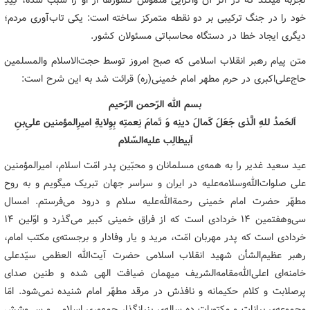
خود را در جنگ ترکیبی بر دو نقطه متمرکز ساخته است: یکی تاب‌آوری مردم؛
دیگری ایجاد خطا در دستگاه محاسباتی مسئولان کشور.
متن پیام رهبر انقلاب اسلامی که صبح امروز توسط حجت‌الاسلام والمسلمین
حاج‌علی‌اکبری در حرم مطهر امام خمینی(ره) قرائت شد به این شرح است:
بسم الله الرّحمن الرّحیم
اَلحَمدُ للهِ الَّذی جَعَلَ کَمالَ دینِه وَ تَمامَ نِعمتِه بِوِلایةِ امیرِالمؤمنین علیِ‌بنِ
اَبیطالِب علیه‌السّلام
عید سعید غدیر را به همه‌ی مسلمانان و محبّین پدر امّت اسلام، امیرالمؤمنین
علی صلوات‌الله‌وسلامه‌علیه در ایران و سراسر جهان تبریک میگویم و به روح
مطهّر حضرت امام خمینی رحمة‌الله‌علیه سلام و درود می‌فرستم. امسال
سی‌وهفتمین ۱۴ خردادی است که از فراق خمینی کبیر می‌گذرد و اوّلین ۱۴
خردادی است که پدر مهربان امّت، مرید و یار وفادار و برجسته‌ی مکتب امام،
رهبر عظیم‌الشأن شهید انقلاب اسلامی حضرت آیت‌الله العظمی سیّدعلی
خامنه‌ای اعلی‌الله‌مقامه‌الشریف میهمان ضیافت الهی شده و طنین صدای
پرصلابت و کلام حکیمانه و نافذش در مرقد مطهّر امام شنیده نمی‌شود. امّا
مجموعه‌ی بیانات و مکتوبات ده‌ ساله‌ی بنیانگذار جمهوری اسلامی و سی‌وشش‌