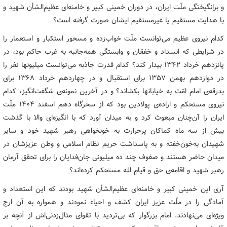
و برانگیختگی ملّت ایران، در دوران خمینی کبیر و خامنه‌ای عظیم‌الشأن شهید و
با هدایت مستقیم یا غیرمستقیم ایشان صورت گرفته است؟
کدام نیروی عظیم می‌توانست ملّت خواب‌زده و مسحور استکبار و استعمار را
در شرایطی که انسداد و خفقان و وابستگی همه‌جانبه به غرب حاکم بود، در
پانزدهم خرداد ۱۳۴۲ بیدار کند؟ کدام قدرت جاذبه می‌توانست میلیونها نفر را
در دوازدهم بهمن ۱۳۵۷ برای استقبال و در چهاردهم خرداد ۱۳۶۸ برای
بدرقه‌ی امام امّت به خیابانها بکشاند؟ و در آخرین نمونه‌ی شگفت‌انگیز، کدام
نیروی مستحکم و اراده‌ی پولادین بود که از سحرگاه دهم اسفند ۱۴۰۴ ملّت
ایران را آن‌چنان مبعوث کرد و به میدان آورد که با انگیزه‌ای والا با گذشت
بیش از سه ماه کماکان پرحرارت به خونخواهی رهبر شهید خود و سایر
شهیدان به‌خون‌خفته و به پاسداشت حریم نظام اسلامی و وطن عزیزشان در
میدان حاضر هستند و صفوف چند ده میلیونی جان‌فدایان را برای تحقق آرمان
رهبر شهید و اقامه‌ی حق و قیام‌ِ لله مستحکم کرده‌اند؟
آری این خمینی کبیر و خامنه‌ای عظیم‌الشأن شهید بودند که این استعداد و
آمادگی را در ملّت عزیز ایران کشف و احیاء نمودند و همواره به آن ارج
ویژه‌ای می‌نهادند. امام بزرگوار که بی‌تردید با تقوای مثال‌زدنی‌اش از آنچه بر