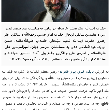
حضرت آیت‌الله سیّدمجتبی خامنه‌ای در پیامی به مناسبت عید سعید غدیر،
سی و هفتمین سالگرد ارتحال حضرت امام خمینی رحمه‌الله و سالگرد آغاز
رهبری حضرت آیت‌الله شهید سیّدعلی خامنه‌ای اعلی‌الله‌مقامه، ضمن
تبریک عیدالله‌الاکبرِ غدیر به مسلمانان سراسر جهان، امیرالمؤمنین علی
علیه‌السلام را اسوه‌ی اعلی و الگویی جامع برای آحاد مسلمین خواندند و
سند افتخار زندگی امامین انقلاب اسلامی را اقتدا به آن حضرت دانستند.
به گزارش
پایگاه خبری پیام خانواده
؛ رهبر معظم انقلاب با اشاره به قیام لله
به‌عنوان زیربنای مکتب امام خمینی رحمه‌الله و برانگیختگی ملّت ایران در دوران
خمینی کبیر و خامنه‌ای عظیم‌الشأن شهید از خرداد ۱۳۴۲ تا بعثت تازه در سه
ماه اخیر تأکید کردند: دشمن خبیث، حال که در مصاف با فرزندان دلاور شما
در نیروهای مسلح دچار شکست شده و بخصوص بخاطر مواجهه با ضربه‌ی
قاطع، چه در نبرد نظامی و چه در میدان و خیابان، تحقیری پرمعنا و عمیق را
تجربه میکند که در اثر آن واگرایی ملموس کشورها از او را سبب شده، کِیدِ