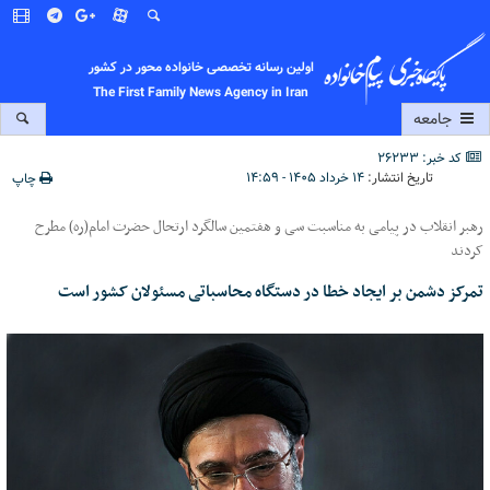
اولین رسانه تخصصی خانواده محور در کشور
The First Family News Agency in Iran
جامعه
کد خبر: 26233
تاریخ انتشار:
۱۴ خرداد ۱۴۰۵ - ۱۴:۵۹
چاپ
رهبر انقلاب در پیامی به مناسبت سی و هفتمین سالگرد ارتحال حضرت امام(ره) مطرح
کردند
تمرکز دشمن بر ایجاد خطا در دستگاه محاسباتی مسئولان کشور است