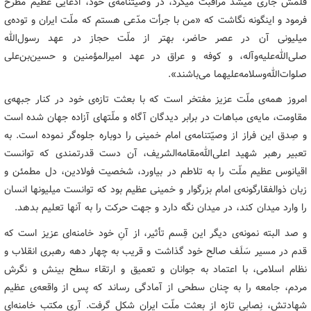
قلمش جاری میشد مراقبت میکرد، در وصیّتنامه‌ی خود، ادعایی عظیم مطرح
فرمود و اینگونه نگاشت که «من با جرأت مدّعی هستم که ملّت ایران و توده‌ی
میلیونی آن در عصر حاضر، بهتر از ملّت حجاز در عهد رسول‌الله
صلی‌الله‌علیه‌وآله، و کوفه و عراق در عهد امیرالمؤمنین و حسین‌بن‌علی
صلوات‌الله‌وسلامه‌علیهما می‌باشند».
امروز همه‌ی ملّت عزیز مفتخر است که با بعثت تازه‌ی خود در کنار جبهه‌ی
مقاومت، مایه‌ی مباهات در برابر دیدگان آگاه و ملّتهای آزاده جهان شده است
و صِدق این فراز از وصیّتنامه‌ی امام خمینی را دوباره جلوه‌گر نموده است. به
تعبیر رهبر شهید اعلی‌الله‌مقامه‌الشریف، آن دست قدرتمندی که توانست
اقیانوس عظیم ملّت را به تلاطم در بیاورد، شخصیت فولادین، دل مطمئن و
زبان ذوالفقارگونه‌ی امام بزرگوار و خمینی عظیم بود که توانست میلیونها انسان
را وارد میدان کند، در میدان نگه دارد و جهت حرکت را به آنها تعلیم بدهد.
و صد البته نمونه‌ی دیگر این قِسم تأثیر، از آنِ خود خامنه‌ای عزیز است که
قدم در مسیر سَلَف صالح خود گذاشت و قریب به چهار دهه رهبری انقلاب و
نظام اسلامی، با اعتماد به جوانان و تعمیق و ارتقاء سطح بینش و نگرش
مردم، جامعه را به چنان سطحی از آمادگی رساند که پس از واقعه‌ی عظیم
شهادتش، نِصابی تازه از بعثت ملّت ایران شکل گرفت. آری مکتب خامنه‌ای