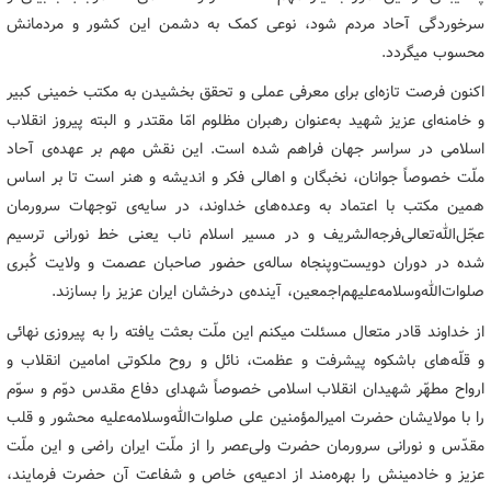
سرخوردگی آحاد مردم شود، نوعی کمک به دشمن این کشور و مردمانش
محسوب میگردد.
اکنون فرصت تازه‌ای برای معرفی عملی و تحقق بخشیدن به مکتب خمینی کبیر
و خامنه‌ای عزیز شهید به‌عنوان رهبران مظلوم امّا مقتدر و البته پیروز انقلاب
اسلامی در سراسر جهان فراهم شده است. این نقش مهم بر عهده‌ی آحاد
ملّت خصوصاً جوانان، نخبگان و اهالی فکر و اندیشه و هنر است تا بر اساس
همین مکتب با اعتماد به وعده‌های خداوند، در سایه‌ی توجهات سرورمان
عجّل‌الله‌تعالی‌فرجه‌الشریف و در مسیر اسلام ناب یعنی خط نورانی ترسیم
شده در دوران دویست‌وپنجاه ساله‌ی حضور صاحبان عصمت و ولایت کُبری
صلوات‌الله‌وسلامه‌علیهم‌اجمعین، آینده‌ی درخشان ایران عزیز را بسازند.
از خداوند قادر متعال مسئلت میکنم این ملّت بعثت یافته را به پیروزی نهائی
و قلّه‌های باشکوه پیشرفت و عظمت، نائل و روح ملکوتی امامین انقلاب و
ارواح مطهّر شهیدان انقلاب اسلامی خصوصاً شهدای دفاع مقدس دوّم و سوّم
را با مولایشان حضرت امیرالمؤمنین علی صلوات‌الله‌وسلامه‌علیه محشور و قلب
مقدّس و نورانی سرورمان حضرت ولی‌عصر را از ملّت ایران راضی و این ملّت
عزیز و خادمینش را بهره‌مند از ادعیه‌ی خاص و شفاعت آن حضرت فرمایند،