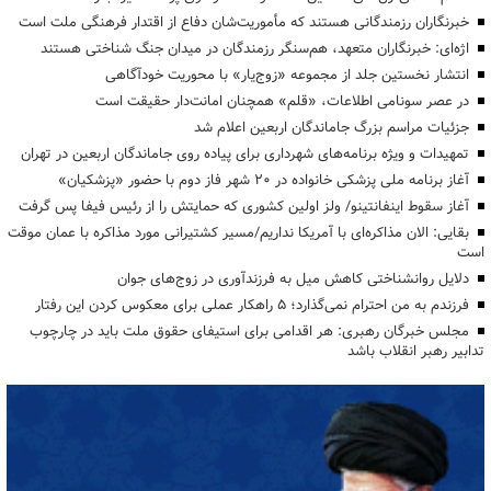
خبرنگاران رزمندگانی هستند که مأموریت‌شان دفاع از اقتدار فرهنگی ملت است
اژه‌ای: خبرنگاران متعهد، هم‌سنگر رزمندگان در میدان جنگ شناختی هستند
انتشار نخستین جلد از مجموعه «زوج‌یار» با محوریت خودآگاهی
در عصر سونامی اطلاعات، «قلم» همچنان امانت‌دار حقیقت است
جزئیات مراسم بزرگ جاماندگان اربعین اعلام شد
تمهیدات و ویژه برنامه‌های شهرداری برای پیاده روی جاماندگان اربعین در تهران
آغاز برنامه ملی پزشکی خانواده در ۲۰ شهر فاز دوم با حضور «پزشکیان»
آغاز سقوط اینفانتینو/ ولز اولین کشوری که حمایتش را از رئیس فیفا پس گرفت
بقایی: الان مذاکره‌ای با آمریکا نداریم/مسیر کشتیرانی مورد مذاکره با عمان موقت
است
دلایل روانشناختی کاهش میل به فرزندآوری در زوج‌های جوان
فرزندم به من احترام نمی‌گذارد؛ ۵ راهکار عملی برای معکوس کردن این رفتار
مجلس خبرگان رهبری: هر اقدامی برای استیفای حقوق ملت باید در چارچوب
تدابیر رهبر انقلاب باشد