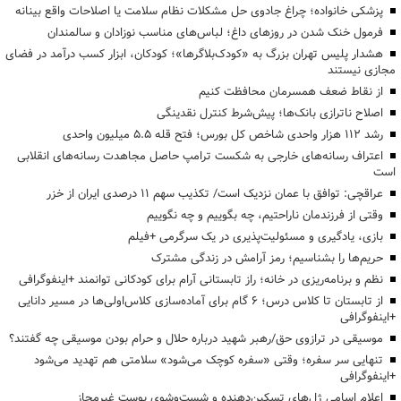
پزشکی خانواده؛ چراغ جادوی حل مشکلات نظام سلامت یا اصلاحات واقع بینانه
فرمول خنک شدن در روزهای داغ؛ لباس‌های مناسب نوزادان و سالمندان
هشدار پلیس تهران بزرگ به «کودک‌بلاگرها»؛ کودکان، ابزار کسب درآمد در فضای
مجازی نیستند
از نقاط ضعف همسرمان محافظت کنیم
اصلاح ناترازی بانک‌ها؛ پیش‌شرط کنترل نقدینگی
رشد ۱۱۲ هزار واحدی شاخص کل بورس؛ فتح قله ۵.۵ میلیون واحدی
اعتراف رسانه‌های خارجی به شکست ترامپ حاصل مجاهدت رسانه‌های انقلابی
است
عراقچی: توافق با عمان نزدیک است/ تکذیب سهم ۱۱ درصدی ایران از خزر
وقتی از فرزندمان ناراحتیم، چه بگوییم و چه نگوییم
بازی، یادگیری و مسئولیت‌پذیری در یک سرگرمی +فیلم
حریم‌ها را بشناسیم؛ رمز آرامش در زندگی مشترک
نظم و برنامه‌ریزی در خانه؛ راز تابستانی آرام برای کودکانی توانمند +اینفوگرافی
از تابستان تا کلاس درس؛ ۶ گام برای آماده‌سازی کلاس‌اولی‌ها در مسیر دانایی
+اینفوگرافی
موسیقی در ترازوی حق/رهبر شهید درباره حلال و حرام بودن موسیقی چه گفتند؟
تنهایی سر سفره؛ وقتی «سفره کوچک می‌شود» سلامتی هم تهدید می‌شود
+اینفوگرافی
اعلام اسامی ژل‌های تسکین‌دهنده و شست‌وشوی پوست غیرمجاز