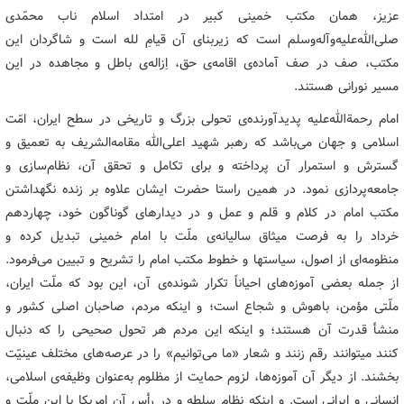
عزیز، همان مکتب خمینی کبیر در امتداد اسلام ناب محمّدی
صلی‌الله‌علیه‌وآله‌وسلم است که زیربنای آن قیامِ لله است و شاگردان این
مکتب، صف در صف آماده‌ی اقامه‌ی حق، اِزاله‌ی باطل و مجاهده در این
مسیر نورانی هستند.
امام رحمة‌الله‌علیه پدیدآورنده‌ی تحولی بزرگ و تاریخی در سطح ایران، امّت
اسلامی و جهان می‌باشد که رهبر شهید اعلی‌الله مقامه‌الشریف به تعمیق و
گسترش و استمرار آن پرداخته و برای تکامل و تحقق آن، نظام‌سازی و
جامعه‌پردازی نمود. در همین راستا حضرت ایشان علاوه بر زنده نگهداشتن
مکتب امام در کلام و قلم و عمل و در دیدارهای گوناگون خود، چهاردهم
خرداد را به فرصت میثاق سالیانه‌ی ملّت با امام خمینی تبدیل کرده و
منظومه‌ای از اصول، سیاستها و خطوط مکتب امام را تشریح و تبیین می‌فرمود.
از جمله بعضی آموزه‌های احیاناً تکرار شونده‌ی آن، این بود که ملّت ایران،
ملّتی مؤمن، باهوش و شجاع است؛ و اینکه مردم، صاحبان اصلی کشور و
منشأ قدرت آن هستند؛ و اینکه این مردم هر تحول صحیحی را که دنبال
کنند میتوانند رقم زنند و شعار «ما می‌توانیم» را در عرصه‌های مختلف عینیّت
بخشند. از دیگر آن آموزه‌ها، لزوم حمایت از مظلوم به‌عنوان وظیفه‌ی اسلامی،
انسانی و ایرانی است. و اینکه نظام سلطه و در رأس آن امریکا با این ملّت و