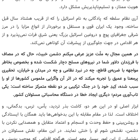
هویت ممتاز، و تسلیم‌ناپذیریش مشکل دارد.
آری نظام سلطه که پادگانی به نام اسرائیل را که از قریب هشتاد سال قبل
ساخته، وجود یک ایران قوی و مستقل و برخوردار از انواع مزایا را در مرز
شرقی جغرافیای پوچ و دروغین اسرائیل بزرگ یعنی شرقِ فرات نمی‌پذیرد و از
هر اقدامی در جهت جلوگیری از پیشرفت آن کوتاهی نمی‌کند.
در همین مجال به ملّت عزیز عرض میکنم دشمن خبیث، حال که در مصاف
با فرزندان دلاور شما در نیروهای مسلح دچار شکست شده و بخصوص بخاطر
مواجهه با ضربه‌ی قاطع، چه در نبرد نظامی و چه در میدان و خیابان، تحقیری
پرمعنا و عمیق را تجربه میکند که در اثر آن واگرایی ملموس کشورها از او را
سبب شده، کِیدِ خود را در جنگ ترکیبی بر دو نقطه متمرکز ساخته است: یکی
تاب‌آوری مردم؛ دیگری ایجاد خطا در دستگاه محاسباتی مسئولان کشور.
ابزار اصلی او در این هر دو، کاشت بذر تردید، یأس، ترس، بدگمانی، و
اختلاف است. لذا در مقام مقابله با این بدخواهی‌ها باید همگان با ایستادگی
و روشن‌بینی و حفظ وحدت و انسجام و اعتماد متقابل و همصدایی نکردن با
دشمن، نقشه‌ی شوم او را خنثی نمایند. در این مقام، نقش مسئولان در
پشتیبانی از این امور بسیار مهم است. هرگونه اقدامی که موجب بدبینی و