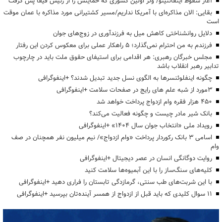
آغاز سقوط اینفانتینو/ ولز اولین کشوری که حمایتش را از رئیس فیفا پس گرفت
بقایی: الان مذاکره‌ای با آمریکا نداریم/مسیر کشتیرانی مورد مذاکره با عمان موقت
است
دلایل روانشناختی کاهش میل به فرزندآوری در زوج‌های جوان
فرزندم به من احترام نمی‌گذارد؛ ۵ راهکار عملی برای معکوس کردن این رفتار
مجلس خبرگان رهبری: هر اقدامی برای استیفای حقوق ملت باید در چارچوب
تدابیر رهبر انقلاب باشد
چگونه اینفلوئنسرها به الگوی نسل جدید تبدیل شدند؟ +اینفوگرافی
3مورد از شبه علم های رایج در صفحات سلامت +اینفوگرافی
۴۵۰ هزار فقره وام ازدواج پرداخت خواهد شد
بانک شیر مادر چیست و چگونه فعالیت می‌کند؟
رویداد ملی «انتخاب جوان سال ۱۴۰۴» +اینفوگرافی
اسامی ۳ بانک رکوردار پرداخت «وام ازدواج»/ نیم میلیون نفر همچنان در صف
وام
روایت دوگانگی انسان در عصر دیجیتال +اینفوگرافی
کلیه‌های سنگ‌ساز را با این آبمیوه‌ها سلامت کنید
با این شربت‌های طب سنتی، گرمازدگی تابستان را فراری دهید +اینفوگرافی
۱۱ سوال کلیدی که باید قبل از ازدواج از همسر آینده‌تان بپرسید +اینفوگرافی