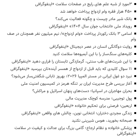
3مورد از شبه علم های رایج در صفحات سلامت +اینفوگرافی
۴۵۰ هزار فقره وام ازدواج پرداخت خواهد شد
بانک شیر مادر چیست و چگونه فعالیت می‌کند؟
رویداد ملی «انتخاب جوان سال ۱۴۰۴» +اینفوگرافی
اسامی ۳ بانک رکوردار پرداخت «وام ازدواج»/ نیم میلیون نفر همچنان در صف
وام
روایت دوگانگی انسان در عصر دیجیتال +اینفوگرافی
کلیه‌های سنگ‌ساز را با این آبمیوه‌ها سلامت کنید
با این شربت‌های طب سنتی، گرمازدگی تابستان را فراری دهید +اینفوگرافی
۱۱ سوال کلیدی که باید قبل از ازدواج از همسر آینده‌تان بپرسید +اینفوگرافی
نبرد دو غول ایرانی در مستر المپیا ۲۰۲۶؛ بهروز تابانی شگفتی‌ساز می‌شود؟
آغاز بررسی طرح مدیریت ایران بر تنگه هرمز در کمیسیون امنیت ملی
بحران مهاجران در اسپانیا؛ دست‌های پنهان اسرائیل و مراکش؟
پول توجیبی؛ مدرسه کوچک مدیریت مالی
اربعین؛ فرصتی برای تحکیم خانواده +اینفوگرافی
زندگی مجردی دختران؛ انتخابی نوین، چالش های واقعی +اینفوگرافی
صبحانه بخورید، هوس شیرینی نکنید
پزشکی خانواده و نظام ارجاع؛ گامی بزرگ برای عدالت و کیفیت در سلامت
+اینفوگرافی