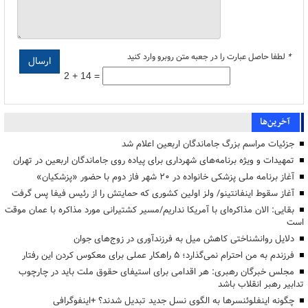
*
لطفا حاصل عبارت را در جعبه متن روبرو وارد کنید
2 + 14 =
آخرین‌ها
جزئیات مراسم بزرگ جاماندگان اربعین اعلام شد
تمهیدات و ویژه برنامه‌های شهرداری برای پیاده روی جاماندگان اربعین در تهران
آغاز برنامه ملی پزشکی خانواده در ۲۰ شهر فاز دوم با حضور «پزشکیان»
آغاز سقوط اینفانتینو/ ولز اولین کشوری که حمایتش را از رئیس فیفا پس گرفت
بقایی: الان مذاکره‌ای با آمریکا نداریم/مسیر کشتیرانی مورد مذاکره با عمان موقت
است
دلایل روانشناختی کاهش میل به فرزندآوری در زوج‌های جوان
فرزندم به من احترام نمی‌گذارد؛ ۵ راهکار عملی برای معکوس کردن این رفتار
مجلس خبرگان رهبری: هر اقدامی برای استیفای حقوق ملت باید در چارچوب
تدابیر رهبر انقلاب باشد
چگونه اینفلوئنسرها به الگوی نسل جدید تبدیل شدند؟ +اینفوگرافی