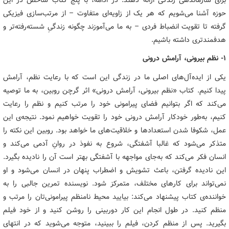
حوزه آشنا می‌شویم که هر یک از زاویه‌ای متفاوت – از مرتب‌سازی فیزیکی
گرفته تا تقویت انضباط فردی – به ما می‌آموزند چگونه زندگیِ شسته‌رفته‌تر و
هدفمندتری داشته باشیم.
1- نظم بیرونی، آرامش درونی
یکی از ایده‌آل‌های اصلی ما در زندگی این است که با رعایت نظم، آرامش
پیدا کنیم. کتاب «نظم بیرونی، آرامش درونی» اثر گرچن روبین، به ما توصیه
می‌کند که اگر بتوانیم فضای پیرامونی خود را مرتب کنیم و نظم را رعایت
کنیم، به‌طور خودکار آرامش درونی خود را تقویت خواهیم نمود. نتیجه‌ی این
عمل، شکوفا شدن استعدادها و خلاقیت‌های ما خواهد بود. روبین این نکته را
متذکر می‌شود که غالبا آشفتگی، شروع به نفوذ در روانِ آدمی می‌کند و
انسان فکر می‌کند که به‌جای مواجهه با آشفتگی بهتر است آن را نادیده بگیرد.
این نادیده گرفتن، باعث تشویش و اضطراب پنهان در انسان می‌شود و او
نمی‌تواند برای کارهای مختلف، متمرکز شود. نویسنده تمرین جالبی را به
خواننده‌ی کتاب پیشنهاد می‌کند: بیایید محیط نامنظم پیرامونی‌تان را مرتب و
منظم کنید. در طول انجام این کار دوربینی را روشن کنید و از خود فیلم
بگیرید. پس از منظم کردن، فیلم را ببینید، متوجه می‌شوید که در انتهای