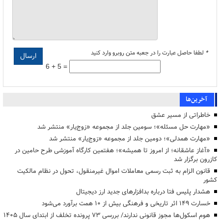
*
لطفا حاصل عبارت را در جعبه متن روبرو وارد کنید
6 + 5 =
آخرین‌ها
خاطراتی از مسیر عشق
«مهارت حل مسئله»؛ سومین جلد از مجموعه «زوج‌یار» منتشر شد
«مهارت همدلی»؛ دومین جلد از مجموعه «زوج‌یار» منتشر شد
«آغاز عاشقانه؛ از امروز تا همیشه»؛ هفتمین کارگاه آموزشی طرح حامین در
کازرون برگزار شد
قانون الزام به ثبت رسمی معاملات اموال غیرمنقول، تحول در نظام مالکیت
کشور
هشدار پلیس فتا درباره بدافزارهای جدید ارز دیجیتال
خسارت ۱۴۹ اثر تاریخی و فرهنگی بیش از ۱۰ همت برآورد می‌شود
هوم اسکول‌ها مجوز قانونی ندارند/ بررسی ۷۳ پرونده تخلف از ابتدای سال ۱۴۰۵