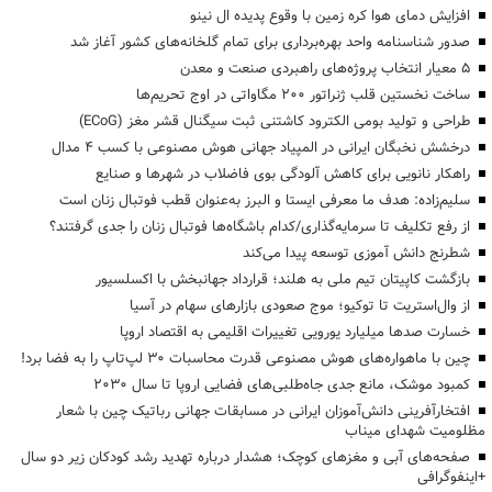
افزایش دمای هوا کره زمین با وقوع پدیده ال نینو
صدور شناسنامه واحد بهره‌برداری برای تمام گلخانه‌های کشور آغاز شد
۵ معیار انتخاب پروژه‌های راهبردی صنعت و معدن
ساخت نخستین قلب ژنراتور ۲۰۰ مگاواتی در اوج تحریم‌ها
طراحی و تولید بومی الکترود کاشتنی ثبت سیگنال قشر مغز (ECoG)
درخشش نخبگان ایرانی در المپیاد جهانی هوش مصنوعی با کسب ۴ مدال
راهکار نانویی برای کاهش آلودگی بوی فاضلاب در شهرها و صنایع
سلیم‌زاده: هدف‌ ما معرفی ایستا و البرز به‌عنوان قطب فوتبال زنان است
از رفع تکلیف تا سرمایه‌گذاری/کدام باشگاه‌ها فوتبال زنان را جدی گرفتند؟
شطرنج دانش آموزی توسعه پیدا می‌کند
بازگشت کاپیتان تیم ملی به هلند؛ قرارداد جهانبخش با اکسلسیور
از وال‌استریت تا توکیو؛ موج صعودی بازارهای سهام در آسیا
خسارت صدها میلیارد یورویی تغییرات اقلیمی به اقتصاد اروپا
چین با ماهواره‌های هوش مصنوعی قدرت محاسبات 30 لپ‌تاپ را به فضا برد!
کمبود موشک، مانع جدی جاه‌طلبی‌های فضایی اروپا تا سال ۲۰۳۰
افتخارآفرینی دانش‌آموزان ایرانی در مسابقات جهانی رباتیک چین با شعار
مظلومیت شهدای میناب
صفحه‌های آبی و مغزهای کوچک؛ هشدار درباره تهدید رشد کودکان زیر دو سال
+اینفوگرافی