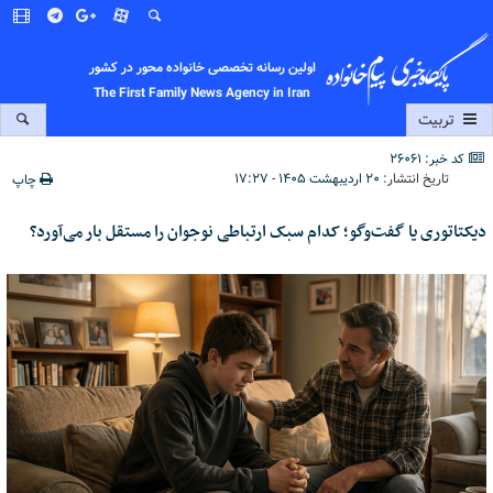
اولین رسانه تخصصی خانواده محور در کشور
The First Family News Agency in Iran
تربیت
کد خبر: 26061
تاریخ انتشار:
۲۰ اردیبهشت ۱۴۰۵ - ۱۷:۲۷
چاپ
دیکتاتوری یا گفت‌وگو؛ کدام سبک ارتباطی نوجوان را مستقل بار می‌آورد؟