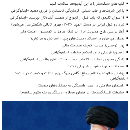
کلیه‌های سنگ‌ساز را با این آبمیوه‌ها سلامت کنید
با این شربت‌های طب سنتی، گرمازدگی تابستان را فراری دهید +اینفوگرافی
۱۱ سوال کلیدی که باید قبل از ازدواج از همسر آینده‌تان بپرسید +اینفوگرافی
نبرد دو غول ایرانی در مستر المپیا ۲۰۲۶؛ بهروز تابانی شگفتی‌ساز می‌شود؟
آغاز بررسی طرح مدیریت ایران بر تنگه هرمز در کمیسیون امنیت ملی
بحران مهاجران در اسپانیا؛ دست‌های پنهان اسرائیل و مراکش؟
پول توجیبی؛ مدرسه کوچک مدیریت مالی
اربعین؛ فرصتی برای تحکیم خانواده +اینفوگرافی
زندگی مجردی دختران؛ انتخابی نوین، چالش های واقعی +اینفوگرافی
صبحانه بخورید، هوس شیرینی نکنید
پزشکی خانواده و نظام ارجاع؛ گامی بزرگ برای عدالت و کیفیت در سلامت
+اینفوگرافی
راهنمای سلامتی در عصر وابستگی به دستگاه‌های دیجیتال
خشونت افسارگسیخته در فضای مجازی؛ دستگیری یک متهم سابقه‌دار