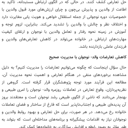
حل تعارض کشف کنند. در حالی که در الگوی ارتباطی مستبدانه، تأکید به
اطاعت از والدین و پذیرش بی‌چون و چرای ارزش‌های مورد قبول والدین با
خصوصیات دوره نوجوانی از جمله استقلال خواهی و هویت یابی مغایرت دارد
و اختلاف نظر و چالش با والدین را تشدید می‌کند. بنابراین، لزوم توجه و
آموزش در زمینه نحوه رفتار و تعامل والدین با نوجوان و ارتقای کیفیت
مهارت‌های ارتباطی در خانواده می‌تواند در کاهش تعارض‌های والدین و
فرزندان عاملی بازدارنده باشد.
کاهش تعارضات والد- نوجوان با مدیریت صحیح
حال سؤال اینجاست که چگونه می‌توانیم تعارضات را مدیریت کنیم؟ به دلیل
مشاهده برخوردهای منفی در هنگام تعارض و اهمیت نحوه مدیریت آن،
مطالعه این فرآیند مورد توجه پژوهشگران قرار گرفته است. گروهی از
نظریه‌پردازان، وقوع تعارض در تعاملات روزمره والد- نوجوان را امری طبیعی و
بهنجار می‌دانند که ناشی از الگوی طبیعی رشد نوجوان است و معتقدند بروز
آن پدیده‌ای طبیعی و اجتناب‌ناپذیر است که فارغ از ساختار و فضای تعاملات
خانواده رخ می‌دهد. در هر صورت، برای حل تعارض و بهبود روابط والدین و
نوجوانان نیاز به اقدامات پیشگیرانه و برنامه‌های مداخله‌ای است که بتواند به
طور مؤثر به بهبود رابطه و افزایش سازگاری به خانواده‌ها کمک کند.