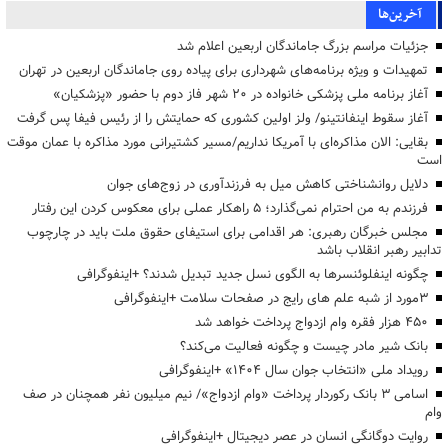
آخرین‌ها
جزئیات مراسم بزرگ جاماندگان اربعین اعلام شد
تمهیدات و ویژه برنامه‌های شهرداری برای پیاده روی جاماندگان اربعین در تهران
آغاز برنامه ملی پزشکی خانواده در ۲۰ شهر فاز دوم با حضور «پزشکیان»
آغاز سقوط اینفانتینو/ ولز اولین کشوری که حمایتش را از رئیس فیفا پس گرفت
بقایی: الان مذاکره‌ای با آمریکا نداریم/مسیر کشتیرانی مورد مذاکره با عمان موقت
است
دلایل روانشناختی کاهش میل به فرزندآوری در زوج‌های جوان
فرزندم به من احترام نمی‌گذارد؛ ۵ راهکار عملی برای معکوس کردن این رفتار
مجلس خبرگان رهبری: هر اقدامی برای استیفای حقوق ملت باید در چارچوب
تدابیر رهبر انقلاب باشد
چگونه اینفلوئنسرها به الگوی نسل جدید تبدیل شدند؟ +اینفوگرافی
3مورد از شبه علم های رایج در صفحات سلامت +اینفوگرافی
۴۵۰ هزار فقره وام ازدواج پرداخت خواهد شد
بانک شیر مادر چیست و چگونه فعالیت می‌کند؟
رویداد ملی «انتخاب جوان سال ۱۴۰۴» +اینفوگرافی
اسامی ۳ بانک رکوردار پرداخت «وام ازدواج»/ نیم میلیون نفر همچنان در صف
وام
روایت دوگانگی انسان در عصر دیجیتال +اینفوگرافی