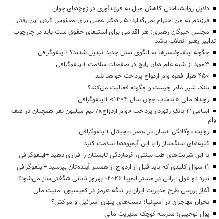
دلایل روانشناختی کاهش میل به فرزندآوری در زوج‌های جوان
فرزندم به من احترام نمی‌گذارد؛ ۵ راهکار عملی برای معکوس کردن این رفتار
مجلس خبرگان رهبری: هر اقدامی برای استیفای حقوق ملت باید در چارچوب
تدابیر رهبر انقلاب باشد
چگونه اینفلوئنسرها به الگوی نسل جدید تبدیل شدند؟ +اینفوگرافی
3مورد از شبه علم های رایج در صفحات سلامت +اینفوگرافی
۴۵۰ هزار فقره وام ازدواج پرداخت خواهد شد
بانک شیر مادر چیست و چگونه فعالیت می‌کند؟
رویداد ملی «انتخاب جوان سال ۱۴۰۴» +اینفوگرافی
اسامی ۳ بانک رکوردار پرداخت «وام ازدواج»/ نیم میلیون نفر همچنان در صف
وام
روایت دوگانگی انسان در عصر دیجیتال +اینفوگرافی
کلیه‌های سنگ‌ساز را با این آبمیوه‌ها سلامت کنید
با این شربت‌های طب سنتی، گرمازدگی تابستان را فراری دهید +اینفوگرافی
۱۱ سوال کلیدی که باید قبل از ازدواج از همسر آینده‌تان بپرسید +اینفوگرافی
نبرد دو غول ایرانی در مستر المپیا ۲۰۲۶؛ بهروز تابانی شگفتی‌ساز می‌شود؟
آغاز بررسی طرح مدیریت ایران بر تنگه هرمز در کمیسیون امنیت ملی
بحران مهاجران در اسپانیا؛ دست‌های پنهان اسرائیل و مراکش؟
پول توجیبی؛ مدرسه کوچک مدیریت مالی