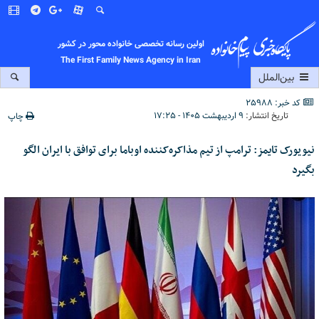
اولین رسانه تخصصی خانواده محور در کشور
The First Family News Agency in Iran
بین‌الملل
کد خبر: 25988
تاریخ انتشار:
۹ اردیبهشت ۱۴۰۵ - ۱۷:۲۵
چاپ
نیویورک تایمز: ترامپ از تیم مذاکره‌کننده اوباما برای توافق با ایران الگو
بگیرد