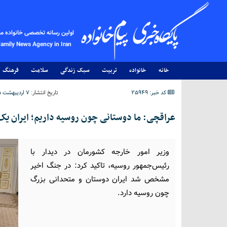
اولین رسانه تخصصی خانواده م
Family News Agency in Iran
خانه
خانواده
تربیت
سبک زندگی
سلامت
فرهنگ
کد خبر: 25949
تاریخ انتشار:
۷ اردیبهشت ۱۴۰۵ - ۱۸:۵۷
عراقچی: ما دوستانی چون روسیه داریم؛ ایران 
وزیر امور خارجه کشورمان در دیدار با
رئیس‌جمهور روسیه، تاکید کرد: در جنگ اخیر
مشخص شد ایران دوستان و متحدانی بزرگ
چون روسیه دارد.