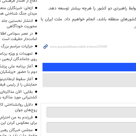
دفاع از اقتدار فرهنگی
 روابط راهبردی دو کشور را هرچه بیشتر توسعه دهد.
اژه‌ای: خبرنگاران مت
میدان جنگ شناختی هس
کشورهای منطقه باشد، انجام خواهیم داد. ملت ایران با
انتشار نخستین جلد ا
محوریت خودآگاهی
.
در عصر سونامی اطلا
امانت‌دار حقیقت است
جزئیات مراسم بزرگ ج
تمهیدات و ویژه برنام
روی جاماندگان اربعین د
دوم با حضور «پزشکیان
آغاز سقوط اینفانتینو
حمایتش را از رئیس فی
بقایی: الان مذاکره‌ای
کشتیرانی مورد مذاکره 
دلایل روانشناختی کا
زوج‌های جوان
برای معکوس کردن این ر
مجلس خبرگان رهبری:
حقوق ملت باید در چارچو