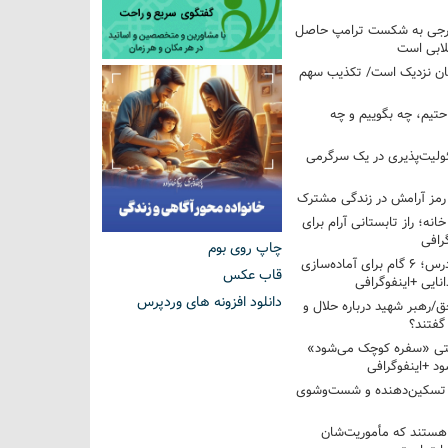
خارجی به شکست ترامپ حاصل
لابی است
مان نزدیک است/ تکذیب سهم
احتیم، چه بگوییم و چه
ولیت‌پذیری در یک سرگرمی
 رمز آرامش در زندگی مشترک
خانه؛ راز تابستانی آرام برای
رافی
چاپ روی بوم
از تابستان تا کلاس درس؛ ۶ گام برای آماده‌سازی
قاب عکس
نایی +اینفوگرافی
دانلود افزونه های وردپرس
/رهبر شهید درباره حلال و
گفتند؟
قتی «سفره کوچک می‌شود»
د +اینفوگرافی
 تسکین‌دهنده و شست‌وشوی
 هستند که مأموریت‌شان