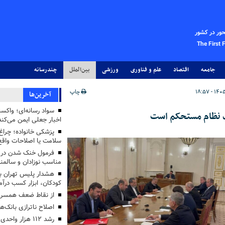
حور در کشور
The First 
جامعه
اقتصاد
علم و فناوری
ورزشی
بین‌الملل
چندرسانه
چاپ
آخرین‌ها
سواد رسانه‌ای؛ واکسن
یک نظام مستحکم است
اخبار جعلی ایمن می‌کند
پزشکی خانواده؛ چرا
سلامت یا اصلاحات واقع 
فرمول خنک شدن در ر
مناسب نوزادان و سالمن
هشدار پلیس تهران بز
کودکان، ابزار کسب درآ
از نقاط ضعف همسرم
اصلاح ناترازی بانک‌
رشد ۱۱۲ هزار 