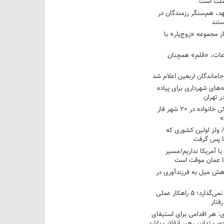
 ملت است
عهد، هم‌سنگر رزمندگان در
تند
ز مجموعه «زوج‌یار» با
عات، «قلم» همچنان
اماندگان اربعین اعلام شد
ه‌های شهرداری برای پیاده
ر تهران
آغاز برنامه ملی پزشکی خانواده در ۲۰ شهر فاز
»
/ ولز اولین کشوری که
فا پس گرفت
 با آمریکا نداریم/مسیر
با عمان موقت است
هش میل به فرزندآوری در
فرزندم به من احترام نمی‌گذارد؛ ۵ راهکار عملی
فتار
 هر اقدامی برای استیفای
ب تدابیر رهبر انقلاب باشد