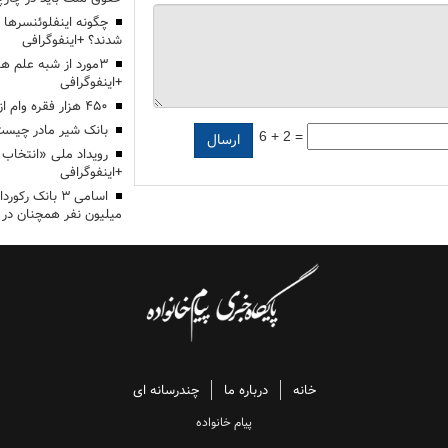
چگونه اینفلوئنسرها 
شدند؟ +اینفوگرافی
3مورد از شبه علم 
+اینفوگرافی
۴۵۰ هزار فقره وام ازدواج پرداخت خواهد شد
بانک شیر مادر چیست
6 + 2 =
+اینفوگرافی
اسامی ۳ بانک ر
میلیون نفر همچنان در
خانه
درباره ما
چندرسانه ای
پیام خانواده