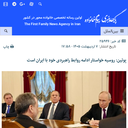
اولین رسانه تخصصی خانواده محور در کشور
The First Family News Agency in Iran
بین‌الملل
کد خبر: 25946
تاریخ انتشار:
۷ اردیبهشت ۱۴۰۵ - ۱۷:۵۸
چاپ
پوتین: روسیه خواستار ادامه روابط راهبردی خود با ایران است