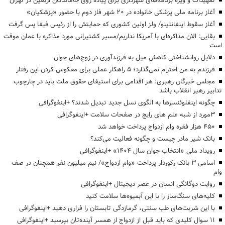
تمهیدات و ویژه برنامه‌های شهرداری برای پیاده روی جاماندگان اربعین در تهران
آغاز برنامه ملی پزشکی خانواده در ۲۰ شهر فاز دوم با حضور «پزشکیان»
آغاز سقوط اینفانتینو/ ولز اولین کشوری که حمایتش را از رئیس فیفا پس گرفت
بقایی: الان مذاکره‌ای با آمریکا نداریم/مسیر کشتیرانی مورد مذاکره با عمان موقت
است
دلایل روانشناختی کاهش میل به فرزندآوری در زوج‌های جوان
فرزندم به من احترام نمی‌گذارد؛ ۵ راهکار عملی برای معکوس کردن این رفتار
مجلس خبرگان رهبری: هر اقدامی برای استیفای حقوق ملت باید در چارچوب
تدابیر رهبر انقلاب باشد
چگونه اینفلوئنسرها به الگوی نسل جدید تبدیل شدند؟ +اینفوگرافی
3مورد از شبه علم های رایج در صفحات سلامت +اینفوگرافی
۴۵۰ هزار فقره وام ازدواج پرداخت خواهد شد
بانک شیر مادر چیست و چگونه فعالیت می‌کند؟
رویداد ملی «انتخاب جوان سال ۱۴۰۴» +اینفوگرافی
اسامی ۳ بانک رکوردار پرداخت «وام ازدواج»/ نیم میلیون نفر همچنان در صف
وام
روایت دوگانگی انسان در عصر دیجیتال +اینفوگرافی
کلیه‌های سنگ‌ساز را با این آبمیوه‌ها سلامت کنید
با این شربت‌های طب سنتی، گرمازدگی تابستان را فراری دهید +اینفوگرافی
۱۱ سوال کلیدی که باید قبل از ازدواج از همسر آینده‌تان بپرسید +اینفوگرافی